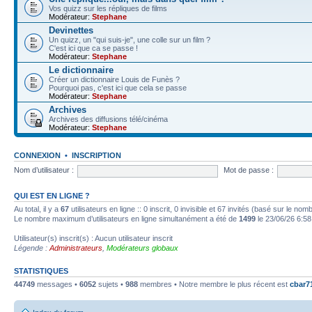
Vos quizz sur les répliques de films
Modérateur:
Stephane
Devinettes
Un quizz, un "qui suis-je", une colle sur un film ?
C'est ici que ca se passe !
Modérateur:
Stephane
Le dictionnaire
Créer un dictionnaire Louis de Funès ?
Pourquoi pas, c'est ici que cela se passe
Modérateur:
Stephane
Archives
Archives des diffusions télé/cinéma
Modérateur:
Stephane
CONNEXION
•
INSCRIPTION
Nom d’utilisateur :
Mot de passe :
QUI EST EN LIGNE ?
Au total, il y a
67
utilisateurs en ligne :: 0 inscrit, 0 invisible et 67 invités (basé sur le no
Le nombre maximum d’utilisateurs en ligne simultanément a été de
1499
le 23/06/26 6:58
Utilisateur(s) inscrit(s) : Aucun utilisateur inscrit
Légende :
Administrateurs
,
Modérateurs globaux
STATISTIQUES
44749
messages •
6052
sujets •
988
membres • Notre membre le plus récent est
cbar7