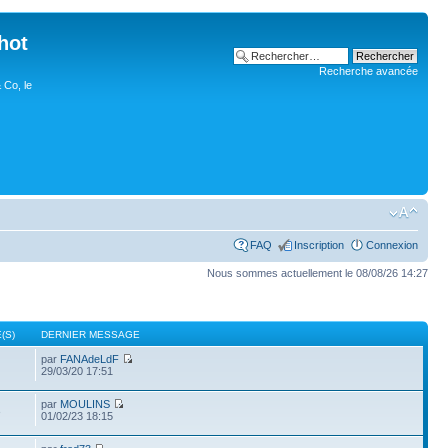
hot
Recherche avancée
 Co, le
FAQ
Inscription
Connexion
Nous sommes actuellement le 08/08/26 14:27
(S)
DERNIER MESSAGE
par
FANAdeLdF
29/03/20 17:51
par
MOULINS
3
01/02/23 18:15