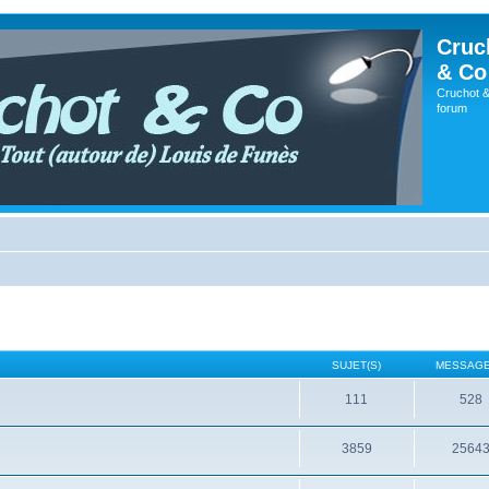
Cruc
& Co
Cruchot &
forum
SUJET(S)
MESSAGE
111
528
3859
2564