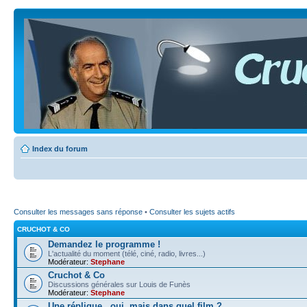
Index du forum
Consulter les messages sans réponse
•
Consulter les sujets actifs
CRUCHOT & CO
Demandez le programme !
L'actualité du moment (télé, ciné, radio, livres...)
Modérateur:
Stephane
Cruchot & Co
Discussions générales sur Louis de Funès
Modérateur:
Stephane
Une réplique...oui, mais dans quel film ?