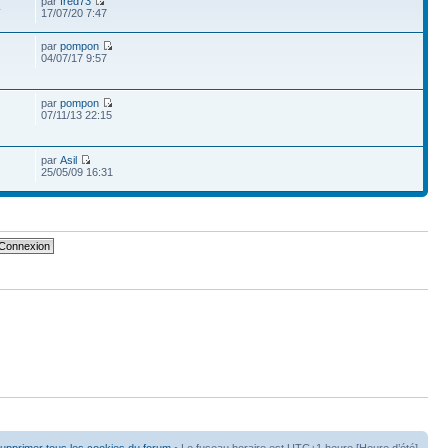
par
fred73
4
17/07/20 7:47
par
pompon
04/07/17 9:57
par
pompon
07/11/13 22:15
par
Asil
25/05/09 16:31