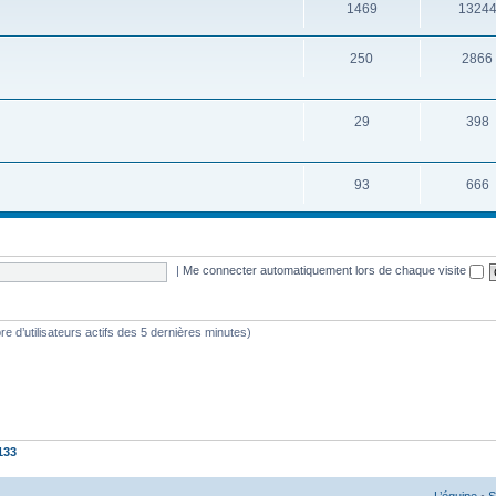
1469
1324
250
2866
29
398
93
666
|
Me connecter automatiquement lors de chaque visite
mbre d’utilisateurs actifs des 5 dernières minutes)
133