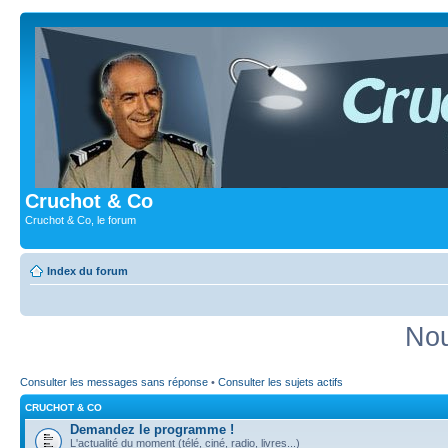
Cruchot & Co
Cruchot & Co, le forum
Index du forum
Nou
Consulter les messages sans réponse
•
Consulter les sujets actifs
CRUCHOT & CO
Demandez le programme !
L'actualité du moment (télé, ciné, radio, livres...)