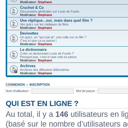
Modérateur:
Stephane
Cruchot & Co
Discussions générales sur Louis de Funès
Modérateur:
Stephane
Une réplique...oui, mais dans quel film ?
Vos quizz sur les répliques de films
Modérateur:
Stephane
Devinettes
Un quizz, un "qui suis-je", une colle sur un film ?
C'est ici que ca se passe !
Modérateur:
Stephane
Le dictionnaire
Créer un dictionnaire Louis de Funès ?
Pourquoi pas, c'est ici que cela se passe
Modérateur:
Stephane
Archives
Archives des diffusions télé/cinéma
Modérateur:
Stephane
CONNEXION
•
INSCRIPTION
Nom d’utilisateur :
Mot de passe :
QUI EST EN LIGNE ?
Au total, il y a
146
utilisateurs en lig
(basé sur le nombre d’utilisateurs a