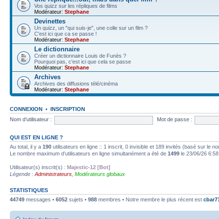
Vos quizz sur les répliques de films
Modérateur:
Stephane
Devinettes
Un quizz, un "qui suis-je", une colle sur un film ?
C'est ici que ca se passe !
Modérateur:
Stephane
Le dictionnaire
Créer un dictionnaire Louis de Funès ?
Pourquoi pas, c'est ici que cela se passe
Modérateur:
Stephane
Archives
Archives des diffusions télé/cinéma
Modérateur:
Stephane
CONNEXION
•
INSCRIPTION
Nom d’utilisateur :
Mot de passe :
QUI EST EN LIGNE ?
Au total, il y a
190
utilisateurs en ligne :: 1 inscrit, 0 invisible et 189 invités (basé sur le 
Le nombre maximum d’utilisateurs en ligne simultanément a été de
1499
le 23/06/26 6:58
Utilisateur(s) inscrit(s) :
Majestic-12 [Bot]
Légende :
Administrateurs
,
Modérateurs globaux
STATISTIQUES
44749
messages •
6052
sujets •
988
membres • Notre membre le plus récent est
cbar7