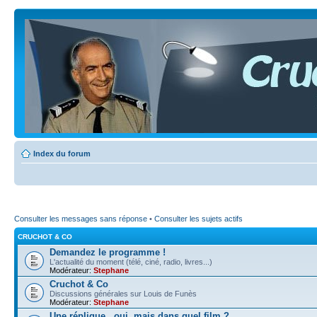
Index du forum
Consulter les messages sans réponse
•
Consulter les sujets actifs
CRUCHOT & CO
Demandez le programme !
L'actualité du moment (télé, ciné, radio, livres...)
Modérateur:
Stephane
Cruchot & Co
Discussions générales sur Louis de Funès
Modérateur:
Stephane
Une réplique...oui, mais dans quel film ?