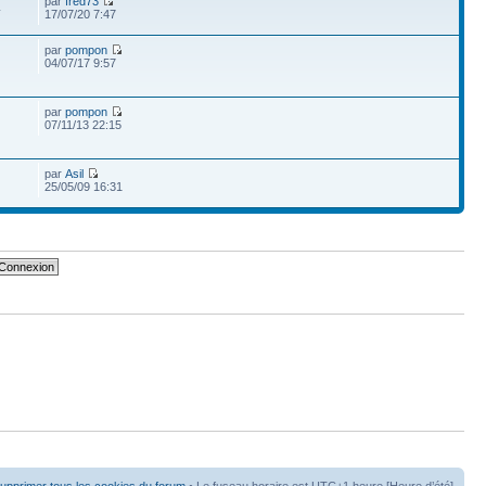
par
fred73
4
17/07/20 7:47
par
pompon
04/07/17 9:57
par
pompon
07/11/13 22:15
par
Asil
25/05/09 16:31