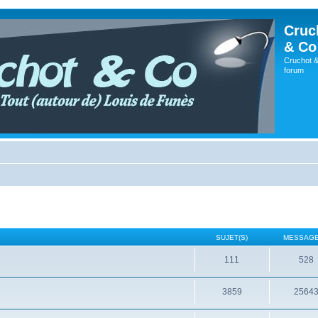
Cruc
& Co
Cruchot &
forum
SUJET(S)
MESSAGE
111
528
3859
2564