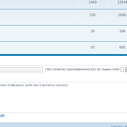
1469
1324
250
2866
29
398
93
666
|
Me connecter automatiquement lors de chaque visite
nombre d’utilisateurs actifs des 5 dernières minutes)
133