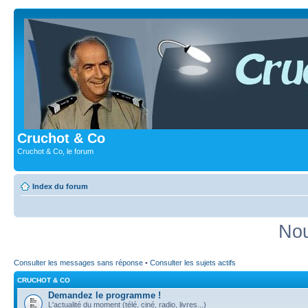
Cruchot & Co
Cruchot & Co, le forum
Index du forum
Nou
Consulter les messages sans réponse
•
Consulter les sujets actifs
CRUCHOT & CO
Demandez le programme !
L'actualité du moment (télé, ciné, radio, livres...)