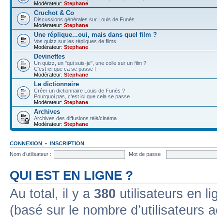
Modérateur:
Stephane
Cruchot & Co
Discussions générales sur Louis de Funès
Modérateur:
Stephane
Une réplique...oui, mais dans quel film ?
Vos quizz sur les répliques de films
Modérateur:
Stephane
Devinettes
Un quizz, un "qui suis-je", une colle sur un film ?
C'est ici que ca se passe !
Modérateur:
Stephane
Le dictionnaire
Créer un dictionnaire Louis de Funès ?
Pourquoi pas, c'est ici que cela se passe
Modérateur:
Stephane
Archives
Archives des diffusions télé/cinéma
Modérateur:
Stephane
CONNEXION
•
INSCRIPTION
Nom d’utilisateur :
Mot de passe :
QUI EST EN LIGNE ?
Au total, il y a
380
utilisateurs en lig
(basé sur le nombre d’utilisateurs a