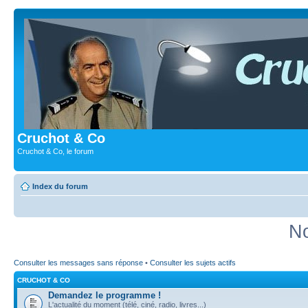
Cruchot & Co
Cruchot & Co, le forum
Index du forum
No
Consulter les messages sans réponse
•
Consulter les sujets actifs
CRUCHOT & CO
Demandez le programme !
L'actualité du moment (télé, ciné, radio, livres...)