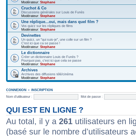
Modérateur:
Stephane
Cruchot & Co
Discussions générales sur Louis de Funès
Modérateur:
Stephane
Une réplique...oui, mais dans quel film ?
Vos quizz sur les répliques de films
Modérateur:
Stephane
Devinettes
Un quizz, un "qui suis-je", une colle sur un film ?
C'est ici que ca se passe !
Modérateur:
Stephane
Le dictionnaire
Créer un dictionnaire Louis de Funès ?
Pourquoi pas, c'est ici que cela se passe
Modérateur:
Stephane
Archives
Archives des diffusions télé/cinéma
Modérateur:
Stephane
CONNEXION
•
INSCRIPTION
Nom d’utilisateur :
Mot de passe :
QUI EST EN LIGNE ?
Au total, il y a
261
utilisateurs en lig
(basé sur le nombre d’utilisateurs a