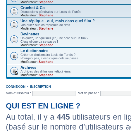
Modérateur:
Stephane
Cruchot & Co
Discussions générales sur Louis de Funès
Modérateur:
Stephane
Une réplique...oui, mais dans quel film ?
Vos quizz sur les répliques de films
Modérateur:
Stephane
Devinettes
Un quizz, un "qui suis-je", une colle sur un film ?
C'est ici que ca se passe !
Modérateur:
Stephane
Le dictionnaire
Créer un dictionnaire Louis de Funès ?
Pourquoi pas, c'est ici que cela se passe
Modérateur:
Stephane
Archives
Archives des diffusions télé/cinéma
Modérateur:
Stephane
CONNEXION
•
INSCRIPTION
Nom d’utilisateur :
Mot de passe :
QUI EST EN LIGNE ?
Au total, il y a
445
utilisateurs en lig
(basé sur le nombre d’utilisateurs a