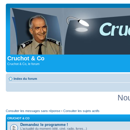
Cruchot & Co
Cruchot & Co, le forum
Index du forum
Nou
Consulter les messages sans réponse
•
Consulter les sujets actifs
CRUCHOT & CO
Demandez le programme !
L'actualité du moment (télé, ciné, radio, livres...)