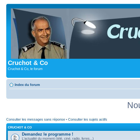
Cruchot & Co
Cruchot & Co, le forum
Index du forum
Nou
Consulter les messages sans réponse
•
Consulter les sujets actifs
CRUCHOT & CO
Demandez le programme !
L'actualité du moment (télé, ciné, radio, livres...)