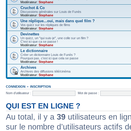
Modérateur:
Stephane
Cruchot & Co
Discussions générales sur Louis de Funès
Modérateur:
Stephane
Une réplique...oui, mais dans quel film ?
Vos quizz sur les répliques de films
Modérateur:
Stephane
Devinettes
Un quizz, un "qui suis-je", une colle sur un film ?
C'est ici que ca se passe !
Modérateur:
Stephane
Le dictionnaire
Créer un dictionnaire Louis de Funès ?
Pourquoi pas, c'est ici que cela se passe
Modérateur:
Stephane
Archives
Archives des diffusions télé/cinéma
Modérateur:
Stephane
CONNEXION
•
INSCRIPTION
Nom d’utilisateur :
Mot de passe :
QUI EST EN LIGNE ?
Au total, il y a
39
utilisateurs en lign
sur le nombre d’utilisateurs actifs 