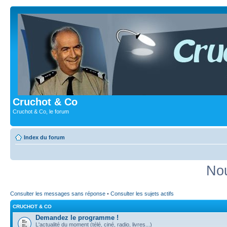
Cruchot & Co
Cruchot & Co, le forum
Index du forum
Nou
Consulter les messages sans réponse
•
Consulter les sujets actifs
CRUCHOT & CO
Demandez le programme !
L'actualité du moment (télé, ciné, radio, livres...)