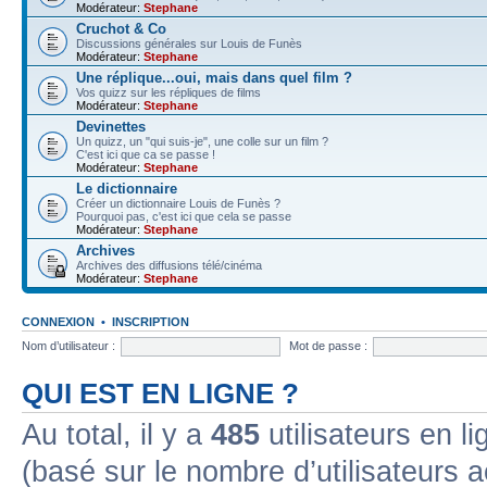
Modérateur:
Stephane
Cruchot & Co
Discussions générales sur Louis de Funès
Modérateur:
Stephane
Une réplique...oui, mais dans quel film ?
Vos quizz sur les répliques de films
Modérateur:
Stephane
Devinettes
Un quizz, un "qui suis-je", une colle sur un film ?
C'est ici que ca se passe !
Modérateur:
Stephane
Le dictionnaire
Créer un dictionnaire Louis de Funès ?
Pourquoi pas, c'est ici que cela se passe
Modérateur:
Stephane
Archives
Archives des diffusions télé/cinéma
Modérateur:
Stephane
CONNEXION
•
INSCRIPTION
Nom d’utilisateur :
Mot de passe :
QUI EST EN LIGNE ?
Au total, il y a
485
utilisateurs en lig
(basé sur le nombre d’utilisateurs a