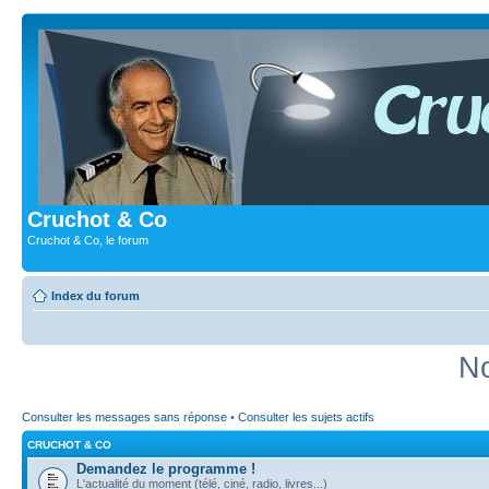
Cruchot & Co
Cruchot & Co, le forum
Index du forum
No
Consulter les messages sans réponse
•
Consulter les sujets actifs
CRUCHOT & CO
Demandez le programme !
L'actualité du moment (télé, ciné, radio, livres...)