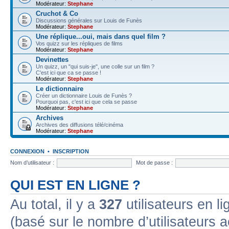
Modérateur:
Stephane
Cruchot & Co
Discussions générales sur Louis de Funès
Modérateur:
Stephane
Une réplique...oui, mais dans quel film ?
Vos quizz sur les répliques de films
Modérateur:
Stephane
Devinettes
Un quizz, un "qui suis-je", une colle sur un film ?
C'est ici que ca se passe !
Modérateur:
Stephane
Le dictionnaire
Créer un dictionnaire Louis de Funès ?
Pourquoi pas, c'est ici que cela se passe
Modérateur:
Stephane
Archives
Archives des diffusions télé/cinéma
Modérateur:
Stephane
CONNEXION
•
INSCRIPTION
Nom d’utilisateur :
Mot de passe :
QUI EST EN LIGNE ?
Au total, il y a
327
utilisateurs en lig
(basé sur le nombre d’utilisateurs a