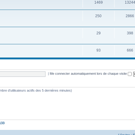
1469
1324
250
2866
29
398
93
666
|
Me connecter automatiquement lors de chaque visite
nombre d’utilisateurs actifs des 5 dernières minutes)
133