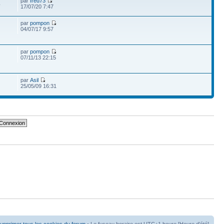
par
fred73
4
17/07/20 7:47
par
pompon
04/07/17 9:57
par
pompon
07/11/13 22:15
par
Asil
25/05/09 16:31