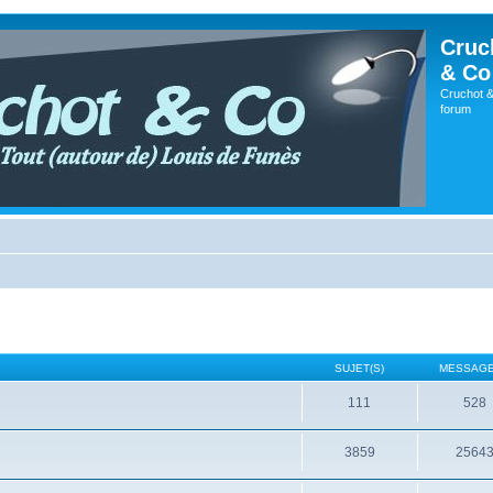
Cruc
& Co
Cruchot &
forum
SUJET(S)
MESSAGE
111
528
3859
2564