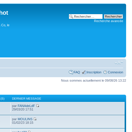
hot
Recherche avancée
 Co, le
FAQ
Inscription
Connexion
Nous sommes actuellement le 09/08/26 13:22
(S)
DERNIER MESSAGE
par
FANAdeLdF
29/03/20 17:51
par
MOULINS
3
01/02/23 18:15