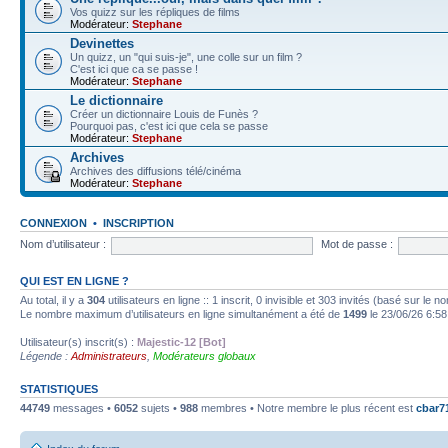
Vos quizz sur les répliques de films
Modérateur:
Stephane
Devinettes
Un quizz, un "qui suis-je", une colle sur un film ?
C'est ici que ca se passe !
Modérateur:
Stephane
Le dictionnaire
Créer un dictionnaire Louis de Funès ?
Pourquoi pas, c'est ici que cela se passe
Modérateur:
Stephane
Archives
Archives des diffusions télé/cinéma
Modérateur:
Stephane
CONNEXION
•
INSCRIPTION
Nom d’utilisateur :
Mot de passe :
QUI EST EN LIGNE ?
Au total, il y a
304
utilisateurs en ligne :: 1 inscrit, 0 invisible et 303 invités (basé sur le 
Le nombre maximum d’utilisateurs en ligne simultanément a été de
1499
le 23/06/26 6:58
Utilisateur(s) inscrit(s) :
Majestic-12 [Bot]
Légende :
Administrateurs
,
Modérateurs globaux
STATISTIQUES
44749
messages •
6052
sujets •
988
membres • Notre membre le plus récent est
cbar7