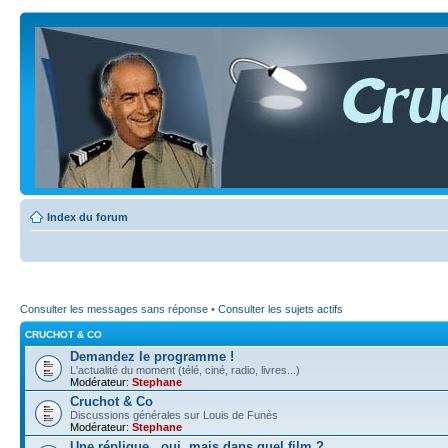
Index du forum
Consulter les messages sans réponse
•
Consulter les sujets actifs
CRUCHOT & CO
Demandez le programme !
L'actualité du moment (télé, ciné, radio, livres...)
Modérateur:
Stephane
Cruchot & Co
Discussions générales sur Louis de Funès
Modérateur:
Stephane
Une réplique...oui, mais dans quel film ?