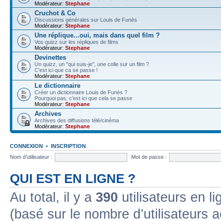
Modérateur:
Stephane
Cruchot & Co
Discussions générales sur Louis de Funès
Modérateur:
Stephane
Une réplique...oui, mais dans quel film ?
Vos quizz sur les répliques de films
Modérateur:
Stephane
Devinettes
Un quizz, un "qui suis-je", une colle sur un film ?
C'est ici que ca se passe !
Modérateur:
Stephane
Le dictionnaire
Créer un dictionnaire Louis de Funès ?
Pourquoi pas, c'est ici que cela se passe
Modérateur:
Stephane
Archives
Archives des diffusions télé/cinéma
Modérateur:
Stephane
CONNEXION
•
INSCRIPTION
Nom d’utilisateur :
Mot de passe :
QUI EST EN LIGNE ?
Au total, il y a
390
utilisateurs en lig
(basé sur le nombre d’utilisateurs a