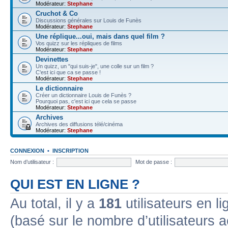
Modérateur:
Stephane
Cruchot & Co
Discussions générales sur Louis de Funès
Modérateur:
Stephane
Une réplique...oui, mais dans quel film ?
Vos quizz sur les répliques de films
Modérateur:
Stephane
Devinettes
Un quizz, un "qui suis-je", une colle sur un film ?
C'est ici que ca se passe !
Modérateur:
Stephane
Le dictionnaire
Créer un dictionnaire Louis de Funès ?
Pourquoi pas, c'est ici que cela se passe
Modérateur:
Stephane
Archives
Archives des diffusions télé/cinéma
Modérateur:
Stephane
CONNEXION
•
INSCRIPTION
Nom d’utilisateur :
Mot de passe :
QUI EST EN LIGNE ?
Au total, il y a
181
utilisateurs en lig
(basé sur le nombre d’utilisateurs a