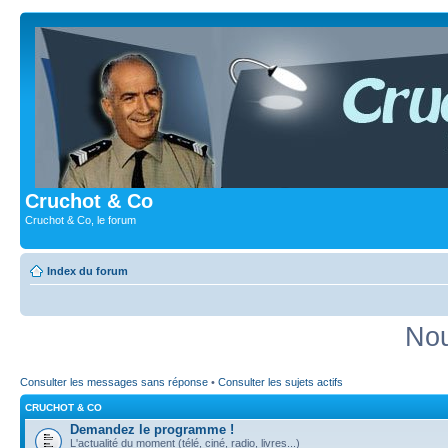
Cruchot & Co
Cruchot & Co, le forum
Index du forum
Nou
Consulter les messages sans réponse
•
Consulter les sujets actifs
CRUCHOT & CO
Demandez le programme !
L'actualité du moment (télé, ciné, radio, livres...)