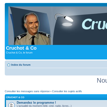
Cruchot & Co
Cruchot & Co, le forum
Index du forum
Nou
Consulter les messages sans réponse
•
Consulter les sujets actifs
CRUCHOT & CO
Demandez le programme !
L'actualité du moment (télé, ciné, radio, livres...)