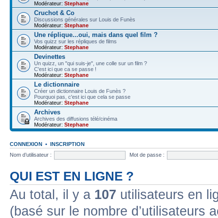
Modérateur:
Stephane
Cruchot & Co
Discussions générales sur Louis de Funès
Modérateur:
Stephane
Une réplique...oui, mais dans quel film ?
Vos quizz sur les répliques de films
Modérateur:
Stephane
Devinettes
Un quizz, un "qui suis-je", une colle sur un film ?
C'est ici que ca se passe !
Modérateur:
Stephane
Le dictionnaire
Créer un dictionnaire Louis de Funès ?
Pourquoi pas, c'est ici que cela se passe
Modérateur:
Stephane
Archives
Archives des diffusions télé/cinéma
Modérateur:
Stephane
CONNEXION
•
INSCRIPTION
Nom d’utilisateur :
Mot de passe :
QUI EST EN LIGNE ?
Au total, il y a
107
utilisateurs en lig
(basé sur le nombre d’utilisateurs a