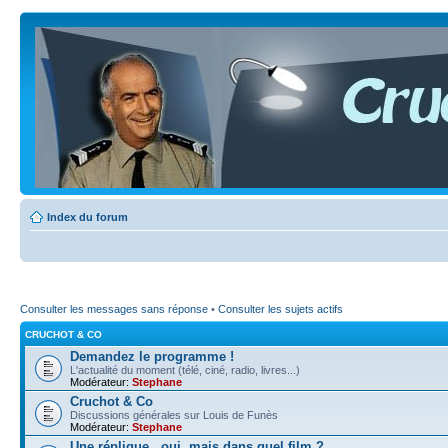
Index du forum
Consulter les messages sans réponse
•
Consulter les sujets actifs
CRUCHOT & CO
Demandez le programme !
L'actualité du moment (télé, ciné, radio, livres...)
Modérateur:
Stephane
Cruchot & Co
Discussions générales sur Louis de Funès
Modérateur:
Stephane
Une réplique...oui, mais dans quel film ?