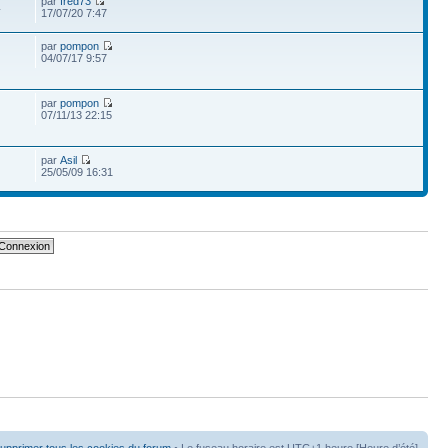
par
fred73
4
17/07/20 7:47
par
pompon
04/07/17 9:57
par
pompon
07/11/13 22:15
par
Asil
25/05/09 16:31