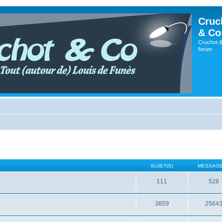
Cruc
& Co
Cruchot &
forum
SUJET(S)
MESSAGE
111
528
3859
2564