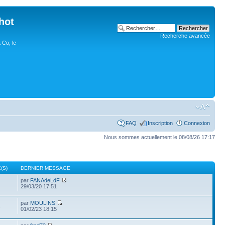
hot
Recherche avancée
 Co, le
FAQ
Inscription
Connexion
Nous sommes actuellement le 08/08/26 17:17
(S)
DERNIER MESSAGE
par
FANAdeLdF
29/03/20 17:51
par
MOULINS
3
01/02/23 18:15