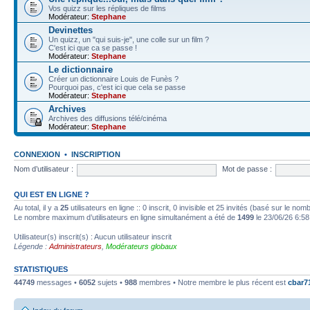
Vos quizz sur les répliques de films
Modérateur:
Stephane
Devinettes
Un quizz, un "qui suis-je", une colle sur un film ?
C'est ici que ca se passe !
Modérateur:
Stephane
Le dictionnaire
Créer un dictionnaire Louis de Funès ?
Pourquoi pas, c'est ici que cela se passe
Modérateur:
Stephane
Archives
Archives des diffusions télé/cinéma
Modérateur:
Stephane
CONNEXION
•
INSCRIPTION
Nom d’utilisateur :
Mot de passe :
QUI EST EN LIGNE ?
Au total, il y a
25
utilisateurs en ligne :: 0 inscrit, 0 invisible et 25 invités (basé sur le no
Le nombre maximum d’utilisateurs en ligne simultanément a été de
1499
le 23/06/26 6:58
Utilisateur(s) inscrit(s) : Aucun utilisateur inscrit
Légende :
Administrateurs
,
Modérateurs globaux
STATISTIQUES
44749
messages •
6052
sujets •
988
membres • Notre membre le plus récent est
cbar7