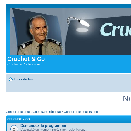
Cruchot & Co
Cruchot & Co, le forum
Index du forum
No
Consulter les messages sans réponse
•
Consulter les sujets actifs
CRUCHOT & CO
Demandez le programme !
L'actualité du moment (télé, ciné, radio, livres...)