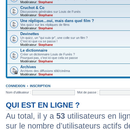
Modérateur:
Stephane
Cruchot & Co
Discussions générales sur Louis de Funès
Modérateur:
Stephane
Une réplique...oui, mais dans quel film ?
Vos quizz sur les répliques de films
Modérateur:
Stephane
Devinettes
Un quizz, un "qui suis-je", une colle sur un film ?
C'est ici que ca se passe !
Modérateur:
Stephane
Le dictionnaire
Créer un dictionnaire Louis de Funès ?
Pourquoi pas, c'est ici que cela se passe
Modérateur:
Stephane
Archives
Archives des diffusions télé/cinéma
Modérateur:
Stephane
CONNEXION
•
INSCRIPTION
Nom d’utilisateur :
Mot de passe :
QUI EST EN LIGNE ?
Au total, il y a
53
utilisateurs en lign
sur le nombre d’utilisateurs actifs 