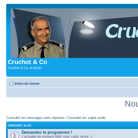
Cruchot & Co
Cruchot & Co, le forum
Index du forum
Nou
Consulter les messages sans réponse
•
Consulter les sujets actifs
CRUCHOT & CO
Demandez le programme !
L'actualité du moment (télé, ciné, radio, livres...)