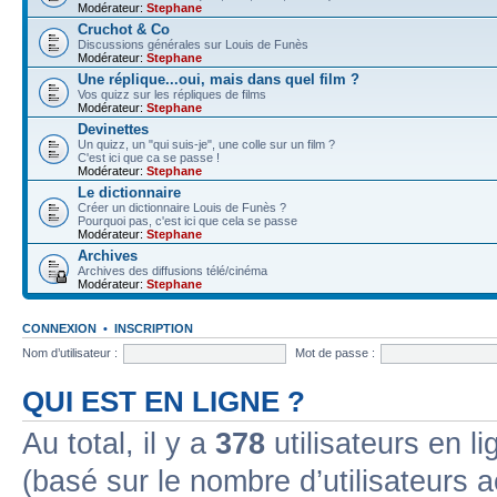
Modérateur:
Stephane
Cruchot & Co
Discussions générales sur Louis de Funès
Modérateur:
Stephane
Une réplique...oui, mais dans quel film ?
Vos quizz sur les répliques de films
Modérateur:
Stephane
Devinettes
Un quizz, un "qui suis-je", une colle sur un film ?
C'est ici que ca se passe !
Modérateur:
Stephane
Le dictionnaire
Créer un dictionnaire Louis de Funès ?
Pourquoi pas, c'est ici que cela se passe
Modérateur:
Stephane
Archives
Archives des diffusions télé/cinéma
Modérateur:
Stephane
CONNEXION
•
INSCRIPTION
Nom d’utilisateur :
Mot de passe :
QUI EST EN LIGNE ?
Au total, il y a
378
utilisateurs en lig
(basé sur le nombre d’utilisateurs a