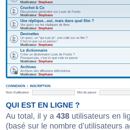
Modérateur:
Stephane
Cruchot & Co
Discussions générales sur Louis de Funès
Modérateur:
Stephane
Une réplique...oui, mais dans quel film ?
Vos quizz sur les répliques de films
Modérateur:
Stephane
Devinettes
Un quizz, un "qui suis-je", une colle sur un film ?
C'est ici que ca se passe !
Modérateur:
Stephane
Le dictionnaire
Créer un dictionnaire Louis de Funès ?
Pourquoi pas, c'est ici que cela se passe
Modérateur:
Stephane
Archives
Archives des diffusions télé/cinéma
Modérateur:
Stephane
CONNEXION
•
INSCRIPTION
Nom d’utilisateur :
Mot de passe :
QUI EST EN LIGNE ?
Au total, il y a
438
utilisateurs en lig
(basé sur le nombre d’utilisateurs a