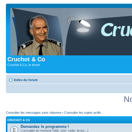
Cruchot & Co
Cruchot & Co, le forum
Index du forum
No
Consulter les messages sans réponse
•
Consulter les sujets actifs
CRUCHOT & CO
Demandez le programme !
L'actualité du moment (télé, ciné, radio, livres...)