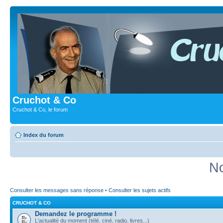
Cruchot & Co
Cruchot & Co, le forum
Index du forum
No
Consulter les messages sans réponse
•
Consulter les sujets actifs
CRUCHOT & CO
Demandez le programme !
L'actualité du moment (télé, ciné, radio, livres...)