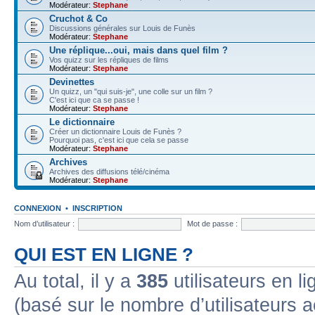
Modérateur:
Stephane
Cruchot & Co
Discussions générales sur Louis de Funès
Modérateur:
Stephane
Une réplique...oui, mais dans quel film ?
Vos quizz sur les répliques de films
Modérateur:
Stephane
Devinettes
Un quizz, un "qui suis-je", une colle sur un film ?
C'est ici que ca se passe !
Modérateur:
Stephane
Le dictionnaire
Créer un dictionnaire Louis de Funès ?
Pourquoi pas, c'est ici que cela se passe
Modérateur:
Stephane
Archives
Archives des diffusions télé/cinéma
Modérateur:
Stephane
CONNEXION
•
INSCRIPTION
Nom d’utilisateur :
Mot de passe :
QUI EST EN LIGNE ?
Au total, il y a
385
utilisateurs en lig
(basé sur le nombre d’utilisateurs a