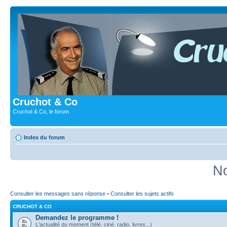
Cruchot & Co
Cruchot & Co, le forum
Index du forum
No
Consulter les messages sans réponse
•
Consulter les sujets actifs
CRUCHOT & CO
Demandez le programme !
L'actualité du moment (télé, ciné, radio, livres...)