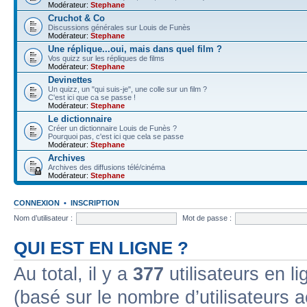
Modérateur:
Stephane
Cruchot & Co
Discussions générales sur Louis de Funès
Modérateur:
Stephane
Une réplique...oui, mais dans quel film ?
Vos quizz sur les répliques de films
Modérateur:
Stephane
Devinettes
Un quizz, un "qui suis-je", une colle sur un film ?
C'est ici que ca se passe !
Modérateur:
Stephane
Le dictionnaire
Créer un dictionnaire Louis de Funès ?
Pourquoi pas, c'est ici que cela se passe
Modérateur:
Stephane
Archives
Archives des diffusions télé/cinéma
Modérateur:
Stephane
CONNEXION
•
INSCRIPTION
Nom d’utilisateur :
Mot de passe :
QUI EST EN LIGNE ?
Au total, il y a
377
utilisateurs en lig
(basé sur le nombre d’utilisateurs a