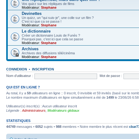
Vos quizz sur les répliques de films
Modérateur:
Stephane
Devinettes
Un quizz, un "qui suis-je", une colle sur un film ?
C'est ici que ca se passe !
Modérateur:
Stephane
Le dictionnaire
Créer un dictionnaire Louis de Funès ?
Pourquoi pas, c'est ici que cela se passe
Modérateur:
Stephane
Archives
Archives des diffusions télé/cinéma
Modérateur:
Stephane
CONNEXION
•
INSCRIPTION
Nom d’utilisateur :
Mot de passe :
QUI EST EN LIGNE ?
Au total, il y a
59
utilisateurs en ligne :: 0 inscrit, 0 invisible et 59 invités (basé sur le no
Le nombre maximum d’utilisateurs en ligne simultanément a été de
1499
le 23/06/26 6:58
Utilisateur(s) inscrit(s) : Aucun utilisateur inscrit
Légende :
Administrateurs
,
Modérateurs globaux
STATISTIQUES
44749
messages •
6052
sujets •
988
membres • Notre membre le plus récent est
cbar7