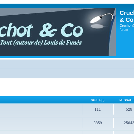
Cruc
& Co
Cruchot &
forum
SUJET(S)
MESSAGE
111
528
3859
2564