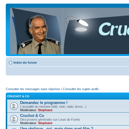
Index du forum
Consulter les messages sans réponse
•
Consulter les sujets actifs
CRUCHOT & CO
Demandez le programme !
L'actualité du moment (télé, ciné, radio, livres...)
Modérateur:
Stephane
Cruchot & Co
Discussions générales sur Louis de Funès
Modérateur:
Stephane
Une réplique...oui, mais dans quel film ?