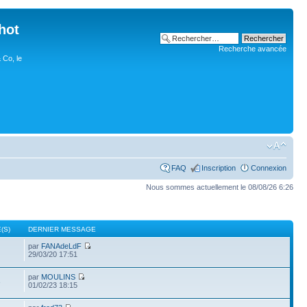
hot
Recherche avancée
 Co, le
FAQ
Inscription
Connexion
Nous sommes actuellement le 08/08/26 6:26
(S)
DERNIER MESSAGE
par
FANAdeLdF
29/03/20 17:51
par
MOULINS
3
01/02/23 18:15