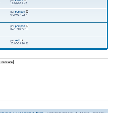
par
fred73
4
17/07/20 7:47
par
pompon
04/07/17 9:57
par
pompon
07/11/13 22:15
par
Asil
25/05/09 16:31