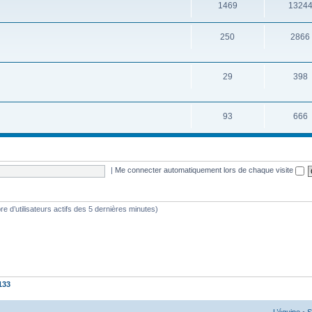
1469
1324
250
2866
29
398
93
666
|
Me connecter automatiquement lors de chaque visite
mbre d’utilisateurs actifs des 5 dernières minutes)
133