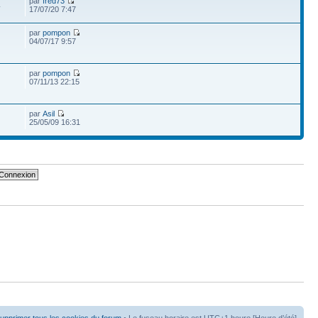
par
fred73
4
17/07/20 7:47
par
pompon
04/07/17 9:57
par
pompon
07/11/13 22:15
par
Asil
25/05/09 16:31