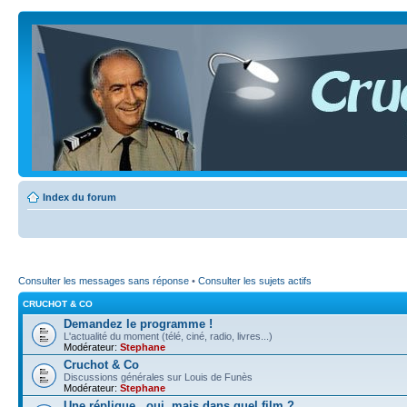
Index du forum
Consulter les messages sans réponse
•
Consulter les sujets actifs
CRUCHOT & CO
Demandez le programme !
L'actualité du moment (télé, ciné, radio, livres...)
Modérateur:
Stephane
Cruchot & Co
Discussions générales sur Louis de Funès
Modérateur:
Stephane
Une réplique...oui, mais dans quel film ?