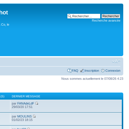
hot
Recherche avancée
 Co, le
FAQ
Inscription
Connexion
Nous sommes actuellement le 07/08/26 4:23
(S)
DERNIER MESSAGE
par
FANAdeLdF
29/03/20 17:51
par
MOULINS
3
01/02/23 18:15