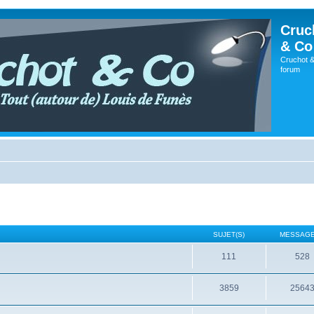
Cruc
& Co
Cruchot &
forum
SUJET(S)
MESSAGE
111
528
3859
2564