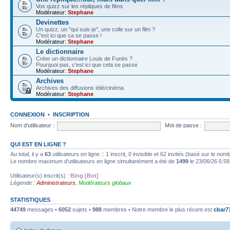
Vos quizz sur les répliques de films
Modérateur:
Stephane
Devinettes
Un quizz, un "qui suis-je", une colle sur un film ?
C'est ici que ca se passe !
Modérateur:
Stephane
Le dictionnaire
Créer un dictionnaire Louis de Funès ?
Pourquoi pas, c'est ici que cela se passe
Modérateur:
Stephane
Archives
Archives des diffusions télé/cinéma
Modérateur:
Stephane
CONNEXION
•
INSCRIPTION
Nom d’utilisateur :
Mot de passe :
QUI EST EN LIGNE ?
Au total, il y a
63
utilisateurs en ligne :: 1 inscrit, 0 invisible et 62 invités (basé sur le no
Le nombre maximum d’utilisateurs en ligne simultanément a été de
1499
le 23/06/26 6:58
Utilisateur(s) inscrit(s) :
Bing [Bot]
Légende :
Administrateurs
,
Modérateurs globaux
STATISTIQUES
44749
messages •
6052
sujets •
988
membres • Notre membre le plus récent est
cbar7