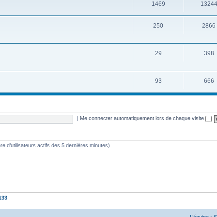
1469
1324
250
2866
29
398
93
666
|
Me connecter automatiquement lors de chaque visite
mbre d’utilisateurs actifs des 5 dernières minutes)
133