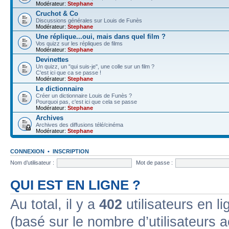
Modérateur:
Stephane
Cruchot & Co
Discussions générales sur Louis de Funès
Modérateur:
Stephane
Une réplique...oui, mais dans quel film ?
Vos quizz sur les répliques de films
Modérateur:
Stephane
Devinettes
Un quizz, un "qui suis-je", une colle sur un film ?
C'est ici que ca se passe !
Modérateur:
Stephane
Le dictionnaire
Créer un dictionnaire Louis de Funès ?
Pourquoi pas, c'est ici que cela se passe
Modérateur:
Stephane
Archives
Archives des diffusions télé/cinéma
Modérateur:
Stephane
CONNEXION
•
INSCRIPTION
Nom d’utilisateur :
Mot de passe :
QUI EST EN LIGNE ?
Au total, il y a
402
utilisateurs en lig
(basé sur le nombre d’utilisateurs a