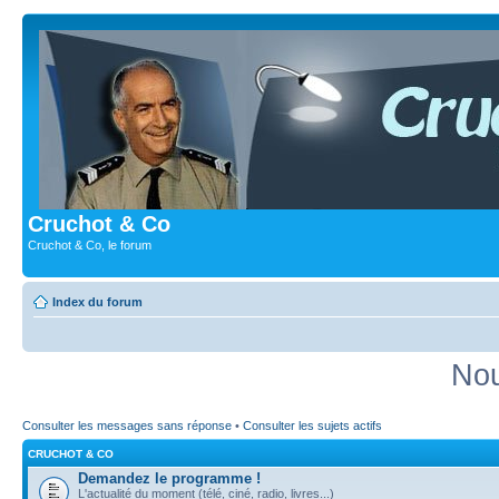
Cruchot & Co
Cruchot & Co, le forum
Index du forum
Nou
Consulter les messages sans réponse
•
Consulter les sujets actifs
CRUCHOT & CO
Demandez le programme !
L'actualité du moment (télé, ciné, radio, livres...)