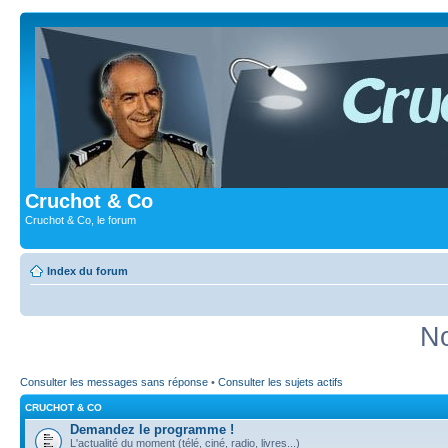
Cruchot & Co
Cruchot & Co, le forum
Index du forum
No
Consulter les messages sans réponse
•
Consulter les sujets actifs
CRUCHOT & CO
Demandez le programme !
L'actualité du moment (télé, ciné, radio, livres...)