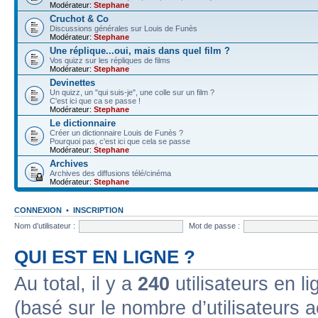
Modérateur:
Stephane
Cruchot & Co
Discussions générales sur Louis de Funès
Modérateur:
Stephane
Une réplique...oui, mais dans quel film ?
Vos quizz sur les répliques de films
Modérateur:
Stephane
Devinettes
Un quizz, un "qui suis-je", une colle sur un film ?
C'est ici que ca se passe !
Modérateur:
Stephane
Le dictionnaire
Créer un dictionnaire Louis de Funès ?
Pourquoi pas, c'est ici que cela se passe
Modérateur:
Stephane
Archives
Archives des diffusions télé/cinéma
Modérateur:
Stephane
CONNEXION
•
INSCRIPTION
Nom d’utilisateur :
Mot de passe :
QUI EST EN LIGNE ?
Au total, il y a
240
utilisateurs en lig
(basé sur le nombre d’utilisateurs a