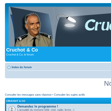
Cruchot & Co
Cruchot & Co, le forum
Index du forum
No
Consulter les messages sans réponse
•
Consulter les sujets actifs
CRUCHOT & CO
Demandez le programme !
L'actualité du moment (télé, ciné, radio, livres...)