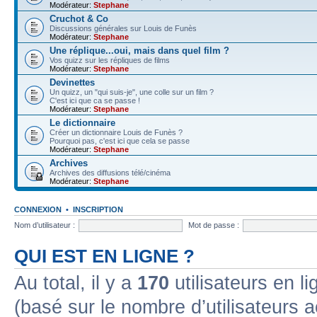
Modérateur:
Stephane
Cruchot & Co
Discussions générales sur Louis de Funès
Modérateur:
Stephane
Une réplique...oui, mais dans quel film ?
Vos quizz sur les répliques de films
Modérateur:
Stephane
Devinettes
Un quizz, un "qui suis-je", une colle sur un film ?
C'est ici que ca se passe !
Modérateur:
Stephane
Le dictionnaire
Créer un dictionnaire Louis de Funès ?
Pourquoi pas, c'est ici que cela se passe
Modérateur:
Stephane
Archives
Archives des diffusions télé/cinéma
Modérateur:
Stephane
CONNEXION
•
INSCRIPTION
Nom d’utilisateur :
Mot de passe :
QUI EST EN LIGNE ?
Au total, il y a
170
utilisateurs en lig
(basé sur le nombre d’utilisateurs a