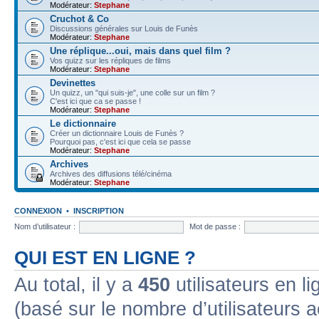
Modérateur:
Stephane
Cruchot & Co
Discussions générales sur Louis de Funès
Modérateur:
Stephane
Une réplique...oui, mais dans quel film ?
Vos quizz sur les répliques de films
Modérateur:
Stephane
Devinettes
Un quizz, un "qui suis-je", une colle sur un film ?
C'est ici que ca se passe !
Modérateur:
Stephane
Le dictionnaire
Créer un dictionnaire Louis de Funès ?
Pourquoi pas, c'est ici que cela se passe
Modérateur:
Stephane
Archives
Archives des diffusions télé/cinéma
Modérateur:
Stephane
CONNEXION
•
INSCRIPTION
Nom d’utilisateur :
Mot de passe :
QUI EST EN LIGNE ?
Au total, il y a
450
utilisateurs en lig
(basé sur le nombre d’utilisateurs a