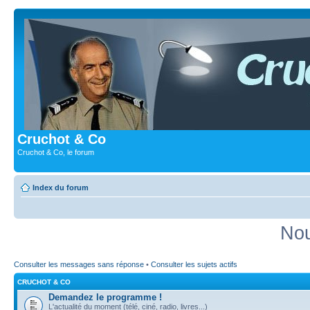
Cruchot & Co
Cruchot & Co, le forum
Index du forum
Nou
Consulter les messages sans réponse
•
Consulter les sujets actifs
CRUCHOT & CO
Demandez le programme !
L'actualité du moment (télé, ciné, radio, livres...)