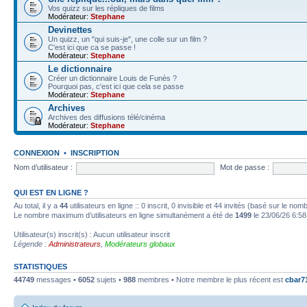
Vos quizz sur les répliques de films
Modérateur:
Stephane
Devinettes
Un quizz, un "qui suis-je", une colle sur un film ?
C'est ici que ca se passe !
Modérateur:
Stephane
Le dictionnaire
Créer un dictionnaire Louis de Funès ?
Pourquoi pas, c'est ici que cela se passe
Modérateur:
Stephane
Archives
Archives des diffusions télé/cinéma
Modérateur:
Stephane
CONNEXION
•
INSCRIPTION
Nom d’utilisateur :
Mot de passe :
QUI EST EN LIGNE ?
Au total, il y a
44
utilisateurs en ligne :: 0 inscrit, 0 invisible et 44 invités (basé sur le no
Le nombre maximum d’utilisateurs en ligne simultanément a été de
1499
le 23/06/26 6:58
Utilisateur(s) inscrit(s) : Aucun utilisateur inscrit
Légende :
Administrateurs
,
Modérateurs globaux
STATISTIQUES
44749
messages •
6052
sujets •
988
membres • Notre membre le plus récent est
cbar7