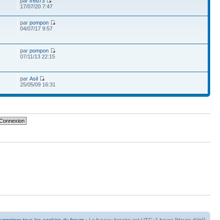
par
fred73
4
17/07/20 7:47
par
pompon
04/07/17 9:57
par
pompon
07/11/13 22:15
par
Asil
25/05/09 16:31