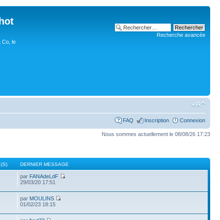
hot
Recherche avancée
 Co, le
FAQ
Inscription
Connexion
Nous sommes actuellement le 08/08/26 17:23
(S)
DERNIER MESSAGE
par
FANAdeLdF
29/03/20 17:51
par
MOULINS
3
01/02/23 18:15