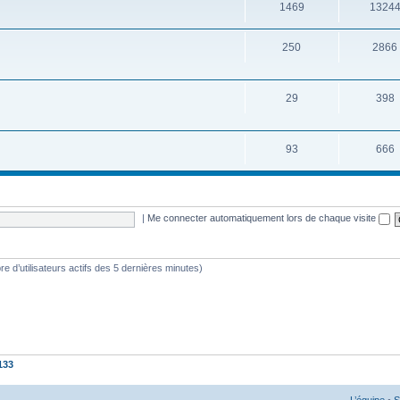
1469
1324
250
2866
29
398
93
666
|
Me connecter automatiquement lors de chaque visite
mbre d’utilisateurs actifs des 5 dernières minutes)
133