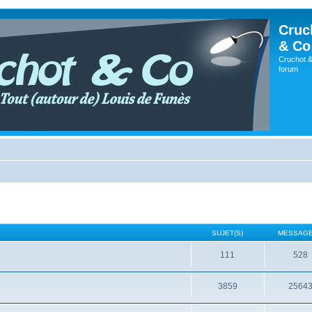
Cruc
& Co
Cruchot &
forum
SUJET(S)
MESSAGE
111
528
3859
2564