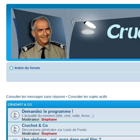
Index du forum
Consulter les messages sans réponse
•
Consulter les sujets actifs
CRUCHOT & CO
Demandez le programme !
L'actualité du moment (télé, ciné, radio, livres...)
Modérateur:
Stephane
Cruchot & Co
Discussions générales sur Louis de Funès
Modérateur:
Stephane
Une réplique...oui, mais dans quel film ?