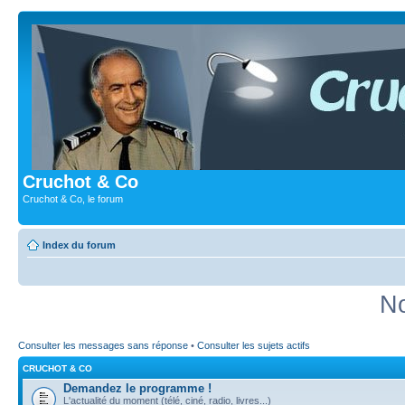
Cruchot & Co
Cruchot & Co, le forum
Index du forum
No
Consulter les messages sans réponse
•
Consulter les sujets actifs
CRUCHOT & CO
Demandez le programme !
L'actualité du moment (télé, ciné, radio, livres...)