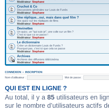
Modérateur:
Stephane
Cruchot & Co
Discussions générales sur Louis de Funès
Modérateur:
Stephane
Une réplique...oui, mais dans quel film ?
Vos quizz sur les répliques de films
Modérateur:
Stephane
Devinettes
Un quizz, un "qui suis-je", une colle sur un film ?
C'est ici que ca se passe !
Modérateur:
Stephane
Le dictionnaire
Créer un dictionnaire Louis de Funès ?
Pourquoi pas, c'est ici que cela se passe
Modérateur:
Stephane
Archives
Archives des diffusions télé/cinéma
Modérateur:
Stephane
CONNEXION
•
INSCRIPTION
Nom d’utilisateur :
Mot de passe :
QUI EST EN LIGNE ?
Au total, il y a
85
utilisateurs en lign
sur le nombre d’utilisateurs actifs 