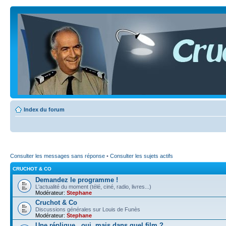
Index du forum
Consulter les messages sans réponse
•
Consulter les sujets actifs
CRUCHOT & CO
Demandez le programme !
L'actualité du moment (télé, ciné, radio, livres...)
Modérateur:
Stephane
Cruchot & Co
Discussions générales sur Louis de Funès
Modérateur:
Stephane
Une réplique...oui, mais dans quel film ?