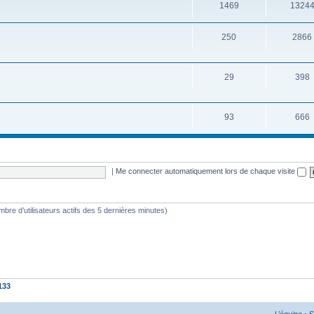
1469
1324
250
2866
29
398
93
666
|
Me connecter automatiquement lors de chaque visite
nombre d’utilisateurs actifs des 5 dernières minutes)
133