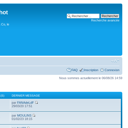
hot
Recherche avancée
 Co, le
FAQ
Inscription
Connexion
Nous sommes actuellement le 06/08/26 14:59
(S)
DERNIER MESSAGE
par
FANAdeLdF
29/03/20 17:51
par
MOULINS
3
01/02/23 18:15