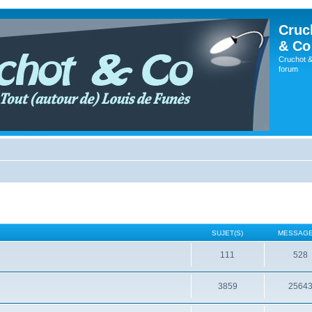
Cruc
& Co
Cruchot &
forum
SUJET(S)
MESSAGE
111
528
3859
2564