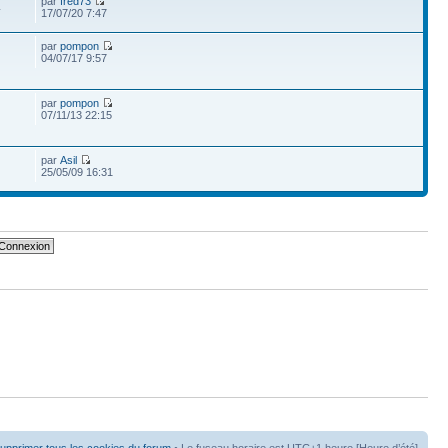
par
fred73
4
17/07/20 7:47
par
pompon
04/07/17 9:57
par
pompon
07/11/13 22:15
par
Asil
25/05/09 16:31