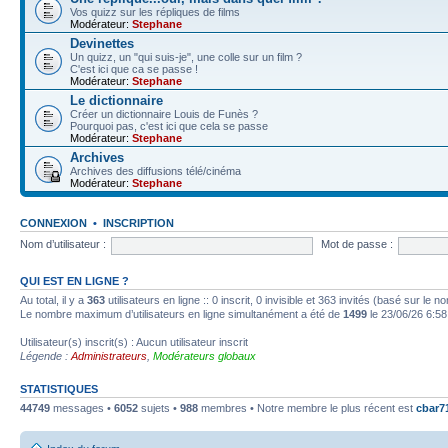
Vos quizz sur les répliques de films
Modérateur:
Stephane
Devinettes
Un quizz, un "qui suis-je", une colle sur un film ?
C'est ici que ca se passe !
Modérateur:
Stephane
Le dictionnaire
Créer un dictionnaire Louis de Funès ?
Pourquoi pas, c'est ici que cela se passe
Modérateur:
Stephane
Archives
Archives des diffusions télé/cinéma
Modérateur:
Stephane
CONNEXION
•
INSCRIPTION
Nom d’utilisateur :
Mot de passe :
QUI EST EN LIGNE ?
Au total, il y a
363
utilisateurs en ligne :: 0 inscrit, 0 invisible et 363 invités (basé sur le 
Le nombre maximum d’utilisateurs en ligne simultanément a été de
1499
le 23/06/26 6:58
Utilisateur(s) inscrit(s) : Aucun utilisateur inscrit
Légende :
Administrateurs
,
Modérateurs globaux
STATISTIQUES
44749
messages •
6052
sujets •
988
membres • Notre membre le plus récent est
cbar7