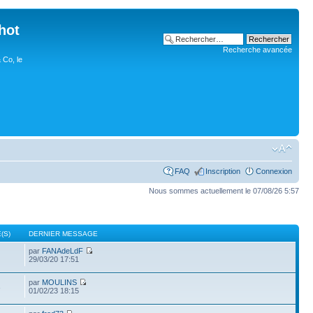
hot
Recherche avancée
 Co, le
FAQ
Inscription
Connexion
Nous sommes actuellement le 07/08/26 5:57
(S)
DERNIER MESSAGE
par
FANAdeLdF
29/03/20 17:51
par
MOULINS
3
01/02/23 18:15