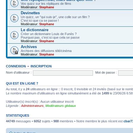
Vos quizz sur les répliques de films
Modérateur:
Stephane
Devinettes
Un quizz, un "qui suis-je", une colle sur un film ?
C'est ici que ca se passe !
Modérateur:
Stephane
Le dictionnaire
Créer un dictionnaire Louis de Funès ?
Pourquoi pas, c'est ici que cela se passe
Modérateur:
Stephane
Archives
Archives des diffusions télé/cinéma
Modérateur:
Stephane
CONNEXION
•
INSCRIPTION
Nom d’utilisateur :
Mot de passe :
QUI EST EN LIGNE ?
Au total, il y a
24
utilisateurs en ligne :: 0 inscrit, 0 invisible et 24 invités (basé sur le no
Le nombre maximum d’utilisateurs en ligne simultanément a été de
1499
le 23/06/26 6:58
Utilisateur(s) inscrit(s) : Aucun utilisateur inscrit
Légende :
Administrateurs
,
Modérateurs globaux
STATISTIQUES
44749
messages •
6052
sujets •
988
membres • Notre membre le plus récent est
cbar7