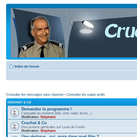
Index du forum
Consulter les messages sans réponse
•
Consulter les sujets actifs
CRUCHOT & CO
Demandez le programme !
L'actualité du moment (télé, ciné, radio, livres...)
Modérateur:
Stephane
Cruchot & Co
Discussions générales sur Louis de Funès
Modérateur:
Stephane
Une réplique...oui, mais dans quel film ?