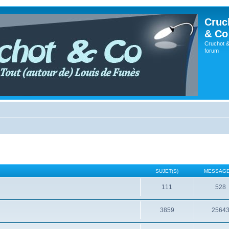
Cruc
& Co
Cruchot &
forum
SUJET(S)
MESSAGE
111
528
3859
2564