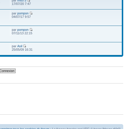
par
fred73
4
17/07/20 7:47
par
pompon
04/07/17 9:57
par
pompon
07/11/13 22:15
par
Asil
25/05/09 16:31