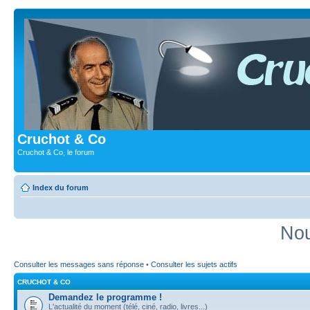
Cruchot & Co
Cruchot & Co, le forum
Index du forum
Nou
Consulter les messages sans réponse
•
Consulter les sujets actifs
CRUCHOT & CO
Demandez le programme !
L'actualité du moment (télé, ciné, radio, livres...)