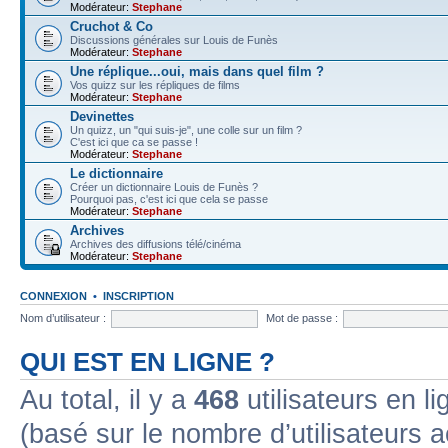
Modérateur:
Stephane
Cruchot & Co
Discussions générales sur Louis de Funès
Modérateur:
Stephane
Une réplique...oui, mais dans quel film ?
Vos quizz sur les répliques de films
Modérateur:
Stephane
Devinettes
Un quizz, un "qui suis-je", une colle sur un film ?
C'est ici que ca se passe !
Modérateur:
Stephane
Le dictionnaire
Créer un dictionnaire Louis de Funès ?
Pourquoi pas, c'est ici que cela se passe
Modérateur:
Stephane
Archives
Archives des diffusions télé/cinéma
Modérateur:
Stephane
CONNEXION
•
INSCRIPTION
Nom d’utilisateur :
Mot de passe :
QUI EST EN LIGNE ?
Au total, il y a
468
utilisateurs en lig
(basé sur le nombre d’utilisateurs a