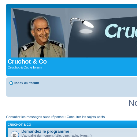
Cruchot & Co
Cruchot & Co, le forum
Index du forum
No
Consulter les messages sans réponse
•
Consulter les sujets actifs
CRUCHOT & CO
Demandez le programme !
L'actualité du moment (télé, ciné, radio, livres...)