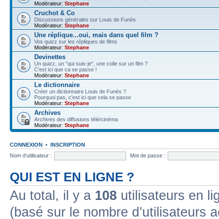
Modérateur:
Stephane
Cruchot & Co
Discussions générales sur Louis de Funès
Modérateur:
Stephane
Une réplique...oui, mais dans quel film ?
Vos quizz sur les répliques de films
Modérateur:
Stephane
Devinettes
Un quizz, un "qui suis-je", une colle sur un film ?
C'est ici que ca se passe !
Modérateur:
Stephane
Le dictionnaire
Créer un dictionnaire Louis de Funès ?
Pourquoi pas, c'est ici que cela se passe
Modérateur:
Stephane
Archives
Archives des diffusions télé/cinéma
Modérateur:
Stephane
CONNEXION
•
INSCRIPTION
Nom d’utilisateur :
Mot de passe :
QUI EST EN LIGNE ?
Au total, il y a
108
utilisateurs en lig
(basé sur le nombre d’utilisateurs a