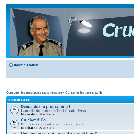
Index du forum
Consulter les messages sans réponse
•
Consulter les sujets actifs
CRUCHOT & CO
Demandez le programme !
L'actualité du moment (télé, ciné, radio, livres...)
Modérateur:
Stephane
Cruchot & Co
Discussions générales sur Louis de Funès
Modérateur:
Stephane
Une réplique...oui, mais dans quel film ?