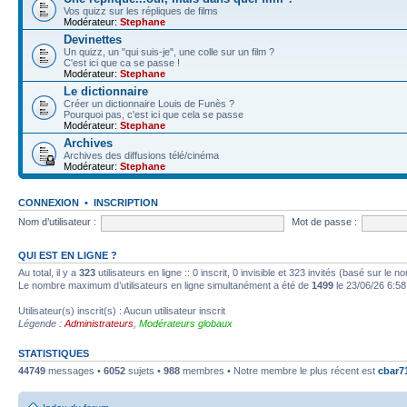
Vos quizz sur les répliques de films
Modérateur:
Stephane
Devinettes
Un quizz, un "qui suis-je", une colle sur un film ?
C'est ici que ca se passe !
Modérateur:
Stephane
Le dictionnaire
Créer un dictionnaire Louis de Funès ?
Pourquoi pas, c'est ici que cela se passe
Modérateur:
Stephane
Archives
Archives des diffusions télé/cinéma
Modérateur:
Stephane
CONNEXION
•
INSCRIPTION
Nom d’utilisateur :
Mot de passe :
QUI EST EN LIGNE ?
Au total, il y a
323
utilisateurs en ligne :: 0 inscrit, 0 invisible et 323 invités (basé sur le 
Le nombre maximum d’utilisateurs en ligne simultanément a été de
1499
le 23/06/26 6:58
Utilisateur(s) inscrit(s) : Aucun utilisateur inscrit
Légende :
Administrateurs
,
Modérateurs globaux
STATISTIQUES
44749
messages •
6052
sujets •
988
membres • Notre membre le plus récent est
cbar7