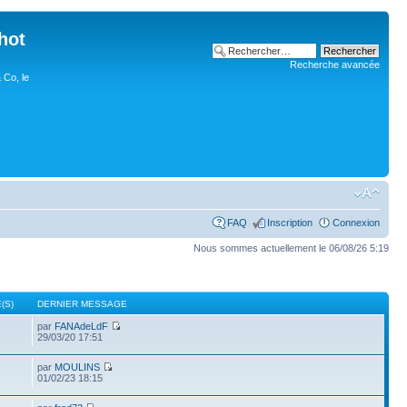
hot
Recherche avancée
 Co, le
FAQ
Inscription
Connexion
Nous sommes actuellement le 06/08/26 5:19
(S)
DERNIER MESSAGE
par
FANAdeLdF
29/03/20 17:51
par
MOULINS
3
01/02/23 18:15