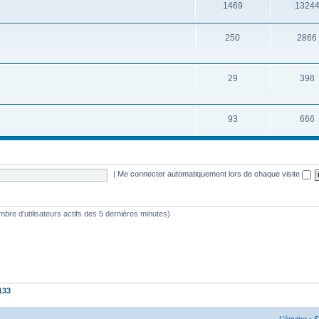
1469
1324
250
2866
29
398
93
666
|
Me connecter automatiquement lors de chaque visite
nombre d’utilisateurs actifs des 5 dernières minutes)
133