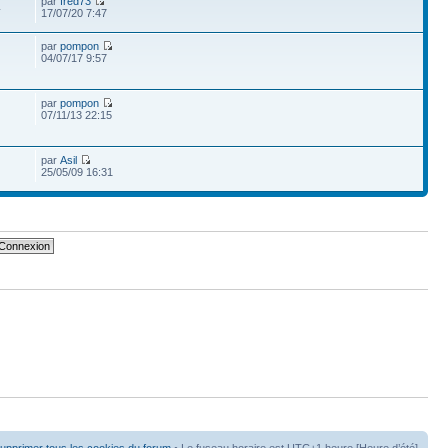
par
fred73
4
17/07/20 7:47
par
pompon
04/07/17 9:57
par
pompon
07/11/13 22:15
par
Asil
25/05/09 16:31