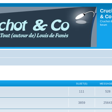
Cruc
& Co
Cruchot &
forum
SUJET(S)
MESSAGE
111
528
3859
2564