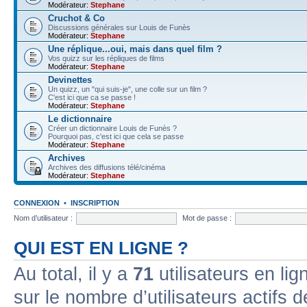
Modérateur:
Stephane
Cruchot & Co
Discussions générales sur Louis de Funès
Modérateur:
Stephane
Une réplique...oui, mais dans quel film ?
Vos quizz sur les répliques de films
Modérateur:
Stephane
Devinettes
Un quizz, un "qui suis-je", une colle sur un film ?
C'est ici que ca se passe !
Modérateur:
Stephane
Le dictionnaire
Créer un dictionnaire Louis de Funès ?
Pourquoi pas, c'est ici que cela se passe
Modérateur:
Stephane
Archives
Archives des diffusions télé/cinéma
Modérateur:
Stephane
CONNEXION
•
INSCRIPTION
Nom d’utilisateur :
Mot de passe :
QUI EST EN LIGNE ?
Au total, il y a
71
utilisateurs en lign
sur le nombre d’utilisateurs actifs 