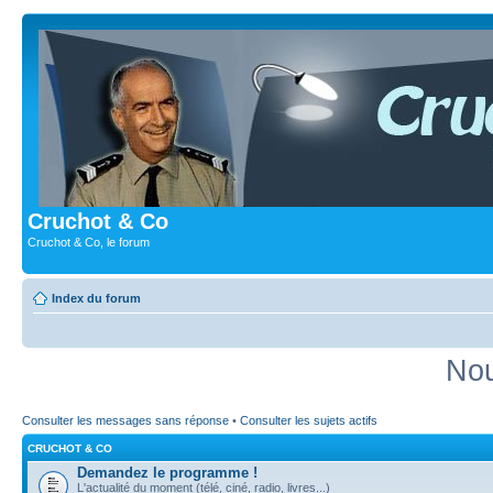
Cruchot & Co
Cruchot & Co, le forum
Index du forum
Nou
Consulter les messages sans réponse
•
Consulter les sujets actifs
CRUCHOT & CO
Demandez le programme !
L'actualité du moment (télé, ciné, radio, livres...)