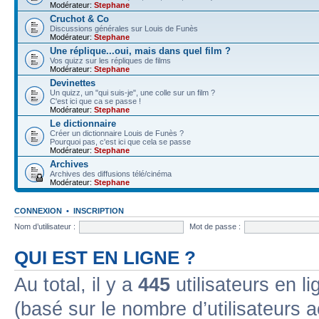
Modérateur:
Stephane
Cruchot & Co
Discussions générales sur Louis de Funès
Modérateur:
Stephane
Une réplique...oui, mais dans quel film ?
Vos quizz sur les répliques de films
Modérateur:
Stephane
Devinettes
Un quizz, un "qui suis-je", une colle sur un film ?
C'est ici que ca se passe !
Modérateur:
Stephane
Le dictionnaire
Créer un dictionnaire Louis de Funès ?
Pourquoi pas, c'est ici que cela se passe
Modérateur:
Stephane
Archives
Archives des diffusions télé/cinéma
Modérateur:
Stephane
CONNEXION
•
INSCRIPTION
Nom d’utilisateur :
Mot de passe :
QUI EST EN LIGNE ?
Au total, il y a
445
utilisateurs en lig
(basé sur le nombre d’utilisateurs a