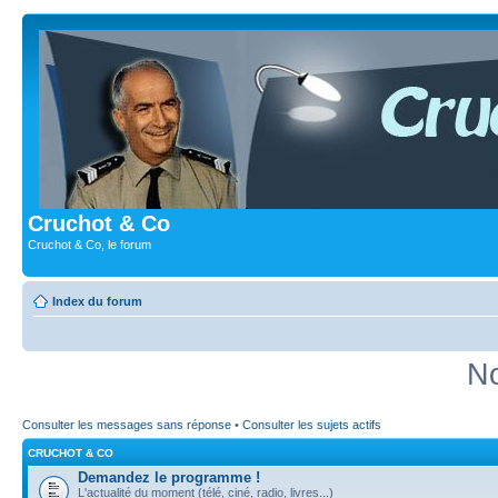
Cruchot & Co
Cruchot & Co, le forum
Index du forum
No
Consulter les messages sans réponse
•
Consulter les sujets actifs
CRUCHOT & CO
Demandez le programme !
L'actualité du moment (télé, ciné, radio, livres...)