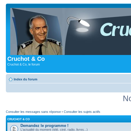
Cruchot & Co
Cruchot & Co, le forum
Index du forum
No
Consulter les messages sans réponse
•
Consulter les sujets actifs
CRUCHOT & CO
Demandez le programme !
L'actualité du moment (télé, ciné, radio, livres...)