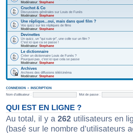
Modérateur:
Stephane
Cruchot & Co
Discussions générales sur Louis de Funès
Modérateur:
Stephane
Une réplique...oui, mais dans quel film ?
Vos quizz sur les répliques de films
Modérateur:
Stephane
Devinettes
Un quizz, un "qui suis-je", une colle sur un film ?
C'est ici que ca se passe !
Modérateur:
Stephane
Le dictionnaire
Créer un dictionnaire Louis de Funès ?
Pourquoi pas, c'est ici que cela se passe
Modérateur:
Stephane
Archives
Archives des diffusions télé/cinéma
Modérateur:
Stephane
CONNEXION
•
INSCRIPTION
Nom d’utilisateur :
Mot de passe :
QUI EST EN LIGNE ?
Au total, il y a
262
utilisateurs en lig
(basé sur le nombre d’utilisateurs a