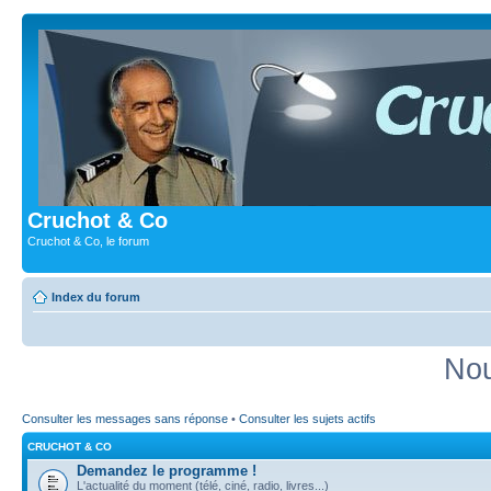
Cruchot & Co
Cruchot & Co, le forum
Index du forum
Nou
Consulter les messages sans réponse
•
Consulter les sujets actifs
CRUCHOT & CO
Demandez le programme !
L'actualité du moment (télé, ciné, radio, livres...)