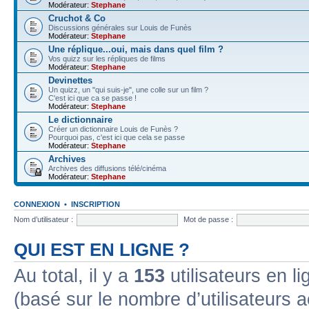
Modérateur:
Stephane
Cruchot & Co
Discussions générales sur Louis de Funès
Modérateur:
Stephane
Une réplique...oui, mais dans quel film ?
Vos quizz sur les répliques de films
Modérateur:
Stephane
Devinettes
Un quizz, un "qui suis-je", une colle sur un film ?
C'est ici que ca se passe !
Modérateur:
Stephane
Le dictionnaire
Créer un dictionnaire Louis de Funès ?
Pourquoi pas, c'est ici que cela se passe
Modérateur:
Stephane
Archives
Archives des diffusions télé/cinéma
Modérateur:
Stephane
CONNEXION
•
INSCRIPTION
Nom d’utilisateur :
Mot de passe :
QUI EST EN LIGNE ?
Au total, il y a
153
utilisateurs en lig
(basé sur le nombre d’utilisateurs a