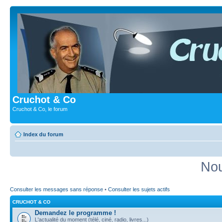
Cruchot & Co
Cruchot & Co, le forum
Index du forum
Nou
Consulter les messages sans réponse
•
Consulter les sujets actifs
CRUCHOT & CO
Demandez le programme !
L'actualité du moment (télé, ciné, radio, livres...)