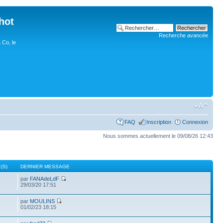
hot
Recherche avancée
 Co, le
FAQ
Inscription
Connexion
Nous sommes actuellement le 09/08/26 12:43
(S)
DERNIER MESSAGE
par
FANAdeLdF
29/03/20 17:51
par
MOULINS
3
01/02/23 18:15