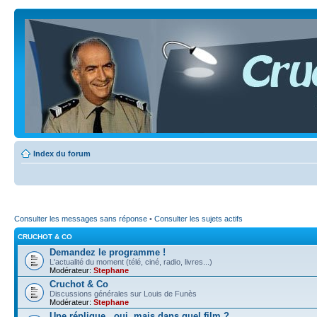
Index du forum
Consulter les messages sans réponse
•
Consulter les sujets actifs
CRUCHOT & CO
Demandez le programme !
L'actualité du moment (télé, ciné, radio, livres...)
Modérateur:
Stephane
Cruchot & Co
Discussions générales sur Louis de Funès
Modérateur:
Stephane
Une réplique...oui, mais dans quel film ?