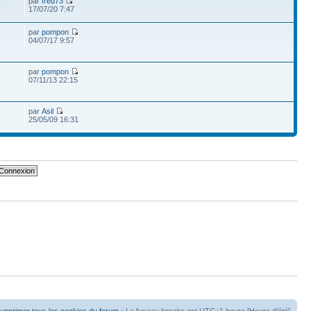
par
fred73
4
17/07/20 7:47
par
pompon
04/07/17 9:57
par
pompon
07/11/13 22:15
par
Asil
25/05/09 16:31