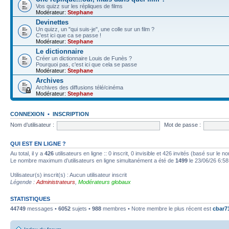
Vos quizz sur les répliques de films
Modérateur:
Stephane
Devinettes
Un quizz, un "qui suis-je", une colle sur un film ?
C'est ici que ca se passe !
Modérateur:
Stephane
Le dictionnaire
Créer un dictionnaire Louis de Funès ?
Pourquoi pas, c'est ici que cela se passe
Modérateur:
Stephane
Archives
Archives des diffusions télé/cinéma
Modérateur:
Stephane
CONNEXION
•
INSCRIPTION
Nom d’utilisateur :
Mot de passe :
QUI EST EN LIGNE ?
Au total, il y a
426
utilisateurs en ligne :: 0 inscrit, 0 invisible et 426 invités (basé sur le 
Le nombre maximum d’utilisateurs en ligne simultanément a été de
1499
le 23/06/26 6:58
Utilisateur(s) inscrit(s) : Aucun utilisateur inscrit
Légende :
Administrateurs
,
Modérateurs globaux
STATISTIQUES
44749
messages •
6052
sujets •
988
membres • Notre membre le plus récent est
cbar7