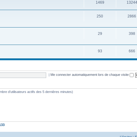
1469
1324
250
2866
29
398
93
666
|
Me connecter automatiquement lors de chaque visite
nombre d’utilisateurs actifs des 5 dernières minutes)
133