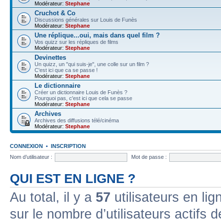
Modérateur:
Stephane
Cruchot & Co
Discussions générales sur Louis de Funès
Modérateur:
Stephane
Une réplique...oui, mais dans quel film ?
Vos quizz sur les répliques de films
Modérateur:
Stephane
Devinettes
Un quizz, un "qui suis-je", une colle sur un film ?
C'est ici que ca se passe !
Modérateur:
Stephane
Le dictionnaire
Créer un dictionnaire Louis de Funès ?
Pourquoi pas, c'est ici que cela se passe
Modérateur:
Stephane
Archives
Archives des diffusions télé/cinéma
Modérateur:
Stephane
CONNEXION
•
INSCRIPTION
Nom d’utilisateur :
Mot de passe :
QUI EST EN LIGNE ?
Au total, il y a
57
utilisateurs en lign
sur le nombre d’utilisateurs actifs 