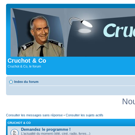
Cruchot & Co
Cruchot & Co, le forum
Index du forum
Nou
Consulter les messages sans réponse
•
Consulter les sujets actifs
CRUCHOT & CO
Demandez le programme !
L'actualité du moment (télé, ciné, radio, livres...)