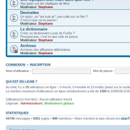
Vos quizz sur les répliques de films
Modérateur:
Stephane
Devinettes
Un quizz, un "qui suis-je", une colle sur un film ?
C'est ici que ca se passe !
Modérateur:
Stephane
Le dictionnaire
Créer un dictionnaire Louis de Funès ?
Pourquoi pas, c'est ici que cela se passe
Modérateur:
Stephane
Archives
Archives des diffusions télé/cinéma
Modérateur:
Stephane
CONNEXION
•
INSCRIPTION
Nom d’utilisateur :
Mot de passe :
QUI EST EN LIGNE ?
Au total, il y a
19
utilisateurs en ligne :: 0 inscrit, 0 invisible et 19 invités (basé sur le no
Le nombre maximum d’utilisateurs en ligne simultanément a été de
1499
le 23/06/26 6:58
Utilisateur(s) inscrit(s) : Aucun utilisateur inscrit
Légende :
Administrateurs
,
Modérateurs globaux
STATISTIQUES
44749
messages •
6052
sujets •
988
membres • Notre membre le plus récent est
cbar7