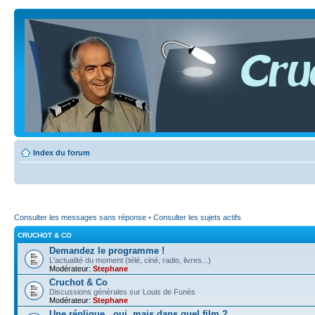
Index du forum
Consulter les messages sans réponse
•
Consulter les sujets actifs
CRUCHOT & CO
Demandez le programme !
L'actualité du moment (télé, ciné, radio, livres...)
Modérateur:
Stephane
Cruchot & Co
Discussions générales sur Louis de Funès
Modérateur:
Stephane
Une réplique...oui, mais dans quel film ?