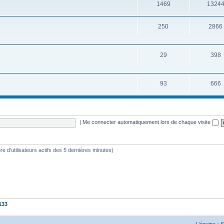
1469
1324
250
2866
29
398
93
666
|
Me connecter automatiquement lors de chaque visite
mbre d’utilisateurs actifs des 5 dernières minutes)
133