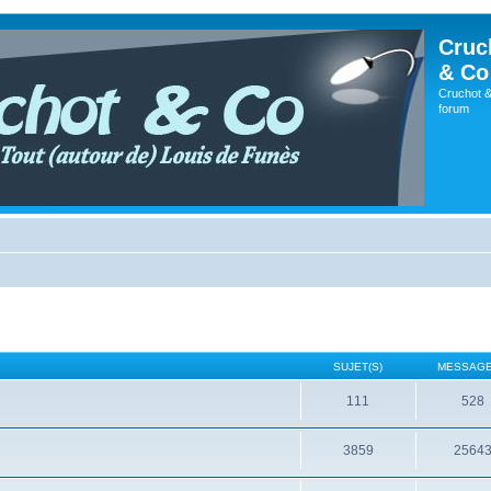
Cruc
& Co
Cruchot &
forum
SUJET(S)
MESSAGE
111
528
3859
2564