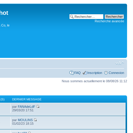
hot
Recherche avancée
 Co, le
FAQ
Inscription
Connexion
Nous sommes actuellement le 08/08/26 11:12
(S)
DERNIER MESSAGE
par
FANAdeLdF
29/03/20 17:51
par
MOULINS
3
01/02/23 18:15