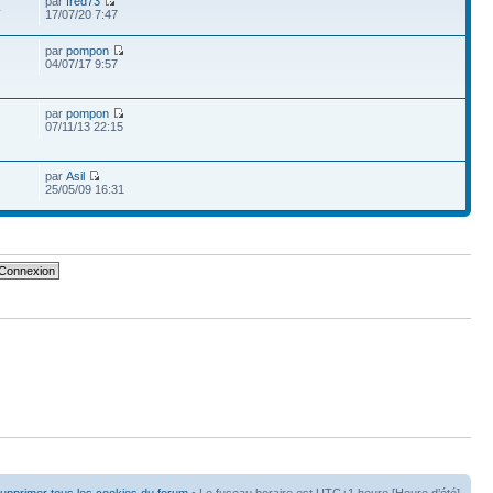
par
fred73
4
17/07/20 7:47
par
pompon
04/07/17 9:57
par
pompon
07/11/13 22:15
par
Asil
25/05/09 16:31