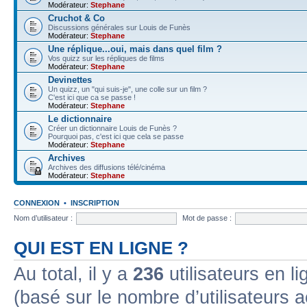
Modérateur:
Stephane
Cruchot & Co
Discussions générales sur Louis de Funès
Modérateur:
Stephane
Une réplique...oui, mais dans quel film ?
Vos quizz sur les répliques de films
Modérateur:
Stephane
Devinettes
Un quizz, un "qui suis-je", une colle sur un film ?
C'est ici que ca se passe !
Modérateur:
Stephane
Le dictionnaire
Créer un dictionnaire Louis de Funès ?
Pourquoi pas, c'est ici que cela se passe
Modérateur:
Stephane
Archives
Archives des diffusions télé/cinéma
Modérateur:
Stephane
CONNEXION
•
INSCRIPTION
Nom d’utilisateur :
Mot de passe :
QUI EST EN LIGNE ?
Au total, il y a
236
utilisateurs en lig
(basé sur le nombre d’utilisateurs a