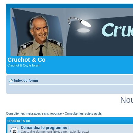
Cruchot & Co
Cruchot & Co, le forum
Index du forum
Nou
Consulter les messages sans réponse
•
Consulter les sujets actifs
CRUCHOT & CO
Demandez le programme !
L'actualité du moment (télé, ciné, radio, livres...)