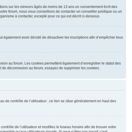
mations sur les mineurs âgés de moins de 13 ans un consentement écrit des
otre forum, nous vous conseillons de contacter un conseiller juridique ou un
ganisme à contacter, excepté pour ce qui est décrit ci-dessous.
 peut également avoir décidé de désactiver les inscriptions afin d’empêcher tous
exion au forum. Les cookies permettent également d’enregistrer le statut des
n et de déconnexion au forum, essayez de supprimer les cookies.
u de contrôle de l’utilisateur ; ce lien se situe généralement en haut des
contrôle de l’utilisateur et modifiez le fuseau horaire afin de trouver votre
sible qu’aux utilisateurs inscrits. Si vous n’êtes pas inscrit, c’est