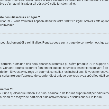
able qu’un administrateur ait désactivé cette fonctionnalité.
te des utilisateurs en ligne ?
u forum », vous trouverez l’option
Masquer votre statut en ligne
. Activez cette opti
r invisible.
peut facilement être réinitialisé. Rendez-vous sur la page de connexion et cliquez
nt corrects, alors une des deux choses suivantes a pu s’être produite. Si le suppor
es. Certains forums exigeront également que les nouvelles inscriptions doivent être
nscription. Si vous aviez reçu un courriel, consultez les instructions. Si vous ne r
êtes certain(e) que l’adresse de courrier électronique que vous avez spécifiée était 
nnecter ?!
pour une quelconque raison. De plus, beaucoup de forums suppriment périodiquement 
à nouveau et essayez de participer plus activement aux discussions sur le forum.