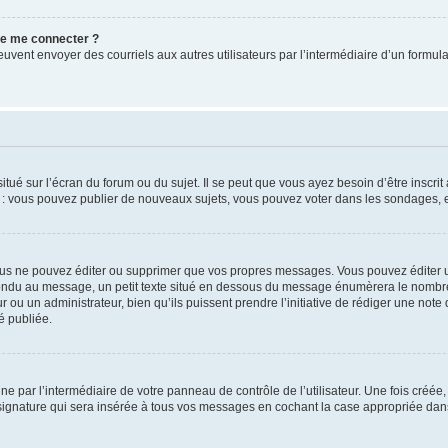
 de me connecter ?
its peuvent envoyer des courriels aux autres utilisateurs par l’intermédiaire d’un for
tué sur l’écran du forum ou du sujet. Il se peut que vous ayez besoin d’être inscri
e : vous pouvez publier de nouveaux sujets, vous pouvez voter dans les sondages, e
us ne pouvez éditer ou supprimer que vos propres messages. Vous pouvez éditer u
pondu au message, un petit texte situé en dessous du message énumèrera le nombre de
r ou un administrateur, bien qu’ils puissent prendre l’initiative de rédiger une note 
é publiée.
e par l’intermédiaire de votre panneau de contrôle de l’utilisateur. Une fois créé
ignature qui sera insérée à tous vos messages en cochant la case appropriée dans vo