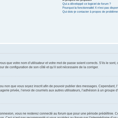
Qui a développé ce logiciel de forum ?
Pourquoi la fonctionnalité X n’est pas dispon
Qui dois-je contacter à propos de problèmes
us que votre nom d’utilisateur et votre mot de passe soient corrects. S’ils le sont,
eur de configuration de son côté et qu’il soit nécessaire de la corriger.
er ou non que vous soyez inscrit afin de pouvoir publier des messages. Cependant, 
erie privée, l’envoi de courriels aux autres utilisateurs, l’adhésion à un groupe d’
connexion, vous ne resterez connecté au forum que pour une période prédéfinie. Cec
xion. Ceci n’est pas recommandé si vous accédez au forum par l’intermédiaire d’un 