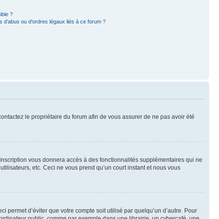
ible ?
 d’abus ou d’ordres légaux liés à ce forum ?
 contactez le propriétaire du forum afin de vous assurer de ne pas avoir été
l’inscription vous donnera accès à des fonctionnalités supplémentaires qui ne
utilisateurs, etc. Ceci ne vous prend qu’un court instant et nous vous
i permet d’éviter que votre compte soit utilisé par quelqu’un d’autre. Pour
ordinateur public, comme par exemple dans une librairie, un cybercafé, une