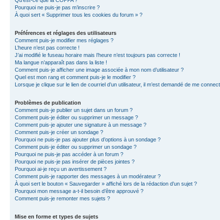
Qu’est-ce que la COPPA ?
Pourquoi ne puis-je pas m’inscrire ?
À quoi sert « Supprimer tous les cookies du forum » ?
Préférences et réglages des utilisateurs
Comment puis-je modifier mes réglages ?
L’heure n’est pas correcte !
J’ai modifié le fuseau horaire mais l’heure n’est toujours pas correcte !
Ma langue n’apparaît pas dans la liste !
Comment puis-je afficher une image associée à mon nom d’utilisateur ?
Quel est mon rang et comment puis-je le modifier ?
Lorsque je clique sur le lien de courriel d’un utilisateur, il m’est demandé de me connec
Problèmes de publication
Comment puis-je publier un sujet dans un forum ?
Comment puis-je éditer ou supprimer un message ?
Comment puis-je ajouter une signature à un message ?
Comment puis-je créer un sondage ?
Pourquoi ne puis-je pas ajouter plus d’options à un sondage ?
Comment puis-je éditer ou supprimer un sondage ?
Pourquoi ne puis-je pas accéder à un forum ?
Pourquoi ne puis-je pas insérer de pièces jointes ?
Pourquoi ai-je reçu un avertissement ?
Comment puis-je rapporter des messages à un modérateur ?
À quoi sert le bouton « Sauvegarder » affiché lors de la rédaction d’un sujet ?
Pourquoi mon message a-t-il besoin d’être approuvé ?
Comment puis-je remonter mes sujets ?
Mise en forme et types de sujets