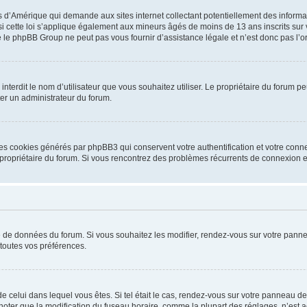
is d’Amérique qui demande aux sites internet collectant potentiellement des infor
 cette loi s’applique également aux mineurs âgés de moins de 13 ans inscrits sur v
 le phpBB Group ne peut pas vous fournir d’assistance légale et n’est donc pas l’or
ou interdit le nom d’utilisateur que vous souhaitez utiliser. Le propriétaire du forum
ter un administrateur du forum.
les cookies générés par phpBB3 qui conservent votre authentification et votre conn
r le propriétaire du forum. Si vous rencontrez des problèmes récurrents de connexio
se de données du forum. Si vous souhaitez les modifier, rendez-vous sur votre pannea
toutes vos préférences.
 de celui dans lequel vous êtes. Si tel était le cas, rendez-vous sur votre panneau de 
er que la modification du fuseau horaire, comme la plupart des réglages, n’est acces