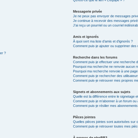
Qu’est-ce que le lien « L’équipe » ?
Messagerie privée
Je ne peux pas envoyer de messages privé
Je continue à recevoir des messages privés 
J’ai reçu un pourriel ou un courriel indésira
Amis et ignorés
À quoi sert ma liste d’amis et d’ignorés ?
Comment puis-je ajouter ou supprimer des ut
ter ?
Recherche dans les forums
Comment puis-je effectuer une recherche 
Pourquoi ma recherche ne renvoie aucun ré
Pourquoi ma recherche renvoie à une page
Comment puis-je rechercher des utilisateur
Comment puis-je retrouver mes propres me
Signets et abonnements aux sujets
Quelle est la différence entre le signetage 
Comment puis-je m’abonner à un forum ou à
Comment puis-je résilier mes abonnements
Pièces jointes
Quelles pièces jointes sont autorisées sur 
Comment puis-je retrouver toutes mes pièce
À propos de phpBB3