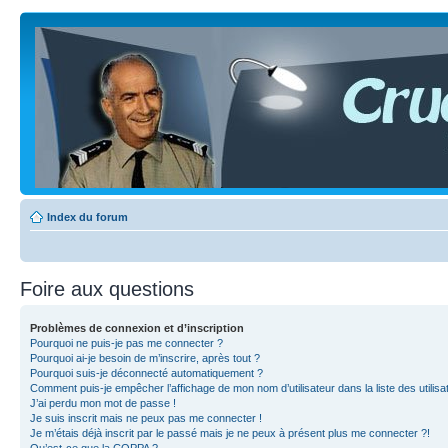
Index du forum
Foire aux questions
Problèmes de connexion et d’inscription
Pourquoi ne puis-je pas me connecter ?
Pourquoi ai-je besoin de m’inscrire, après tout ?
Pourquoi suis-je déconnecté automatiquement ?
Comment puis-je empêcher l’affichage de mon nom d’utilisateur dans la liste des utilisa
J’ai perdu mon mot de passe !
Je suis inscrit mais ne peux pas me connecter !
Je m’étais déjà inscrit par le passé mais je ne peux à présent plus me connecter ?!