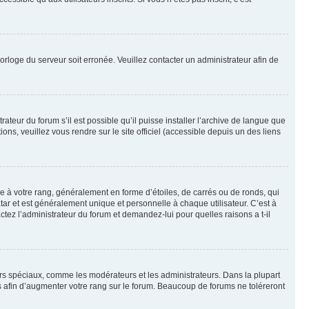
horloge du serveur soit erronée. Veuillez contacter un administrateur afin de
ateur du forum s’il est possible qu’il puisse installer l’archive de langue que
ns, veuillez vous rendre sur le site officiel (accessible depuis un des liens
e à votre rang, généralement en forme d’étoiles, de carrés ou de ronds, qui
tar et est généralement unique et personnelle à chaque utilisateur. C’est à
actez l’administrateur du forum et demandez-lui pour quelles raisons a t-il
eurs spéciaux, comme les modérateurs et les administrateurs. Dans la plupart
 afin d’augmenter votre rang sur le forum. Beaucoup de forums ne toléreront