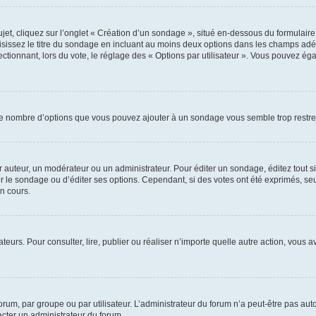
, cliquez sur l’onglet « Création d’un sondage », situé en-dessous du formulaire pri
sissez le titre du sondage en incluant au moins deux options dans les champs adé
ctionnant, lors du vote, le réglage des « Options par utilisateur ». Vous pouvez éga
i le nombre d’options que vous pouvez ajouter à un sondage vous semble trop restre
auteur, un modérateur ou un administrateur. Pour éditer un sondage, éditez tout s
er le sondage ou d’éditer ses options. Cependant, si des votes ont été exprimés, seu
n cours.
isateurs. Pour consulter, lire, publier ou réaliser n’importe quelle autre action, v
um, par groupe ou par utilisateur. L’administrateur du forum n’a peut-être pas auto
acter un administrateur du forum.