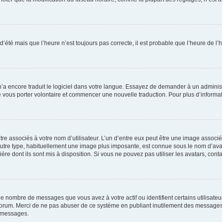
 d’été mais que l’heure n’est toujours pas correcte, il est probable que l’heure de l’
 n’a encore traduit le logiciel dans votre langue. Essayez de demander à un administr
e vous porter volontaire et commencer une nouvelle traduction. Pour plus d’informatio
re associés à votre nom d’utilisateur. L’un d’entre eux peut être une image associé
’autre type, habituellement une image plus imposante, est connue sous le nom d’ava
ère dont ils sont mis à disposition. Si vous ne pouvez pas utiliser les avatars, cont
le nombre de messages que vous avez à votre actif ou identifient certains utilisat
u forum. Merci de ne pas abuser de ce système en publiant inutilement des messages
e messages.