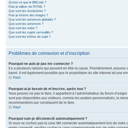
Qu’est-ce que le BBCode ?
Puis-je utiliser de l’HTML ?
Que sont les émoticônes ?
Puis-je insérer des images ?
Que sont les annonces globales ?
Que sont les annonces ?
Que sont les notes ?
Que sont les sujets verrouillés ?
Que sont les icônes de sujet ?
Problèmes de connexion et d’inscription
Pourquoi ne puis-je pas me connecter ?
Il y a plusieurs raisons qui peuvent en être la cause. Premièrement, assurez-vo
banni. Il est également possible que le propriétaire du site internet ait une err
Haut
Pourquoi ai-je besoin de m’inscrire, après tout ?
Vous pouvez ne pas le faire, il appartient à l’administrateur du forum d’exig
sont pas disponibles aux visiteurs, comme les avatars personnalisés, la messag
recommandons par conséquent de le faire.
Haut
Pourquoi suis-je déconnecté automatiquement ?
Si vous ne cochez pas la case
Me connecter automatiquement
lors de votre 
rester connecté, veuillez cocher la case correspondante lors de votre conne