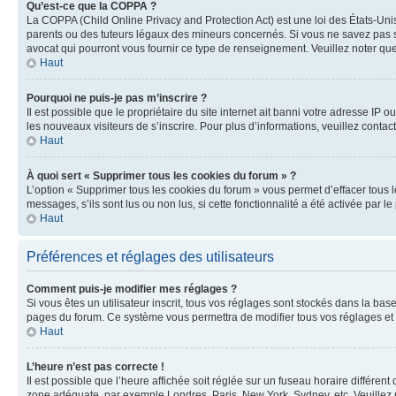
Qu’est-ce que la COPPA ?
La COPPA (Child Online Privacy and Protection Act) est une loi des États-Un
parents ou des tuteurs légaux des mineurs concernés. Si vous ne savez pas si
avocat qui pourront vous fournir ce type de renseignement. Veuillez noter que
Haut
Pourquoi ne puis-je pas m’inscrire ?
Il est possible que le propriétaire du site internet ait banni votre adresse IP 
les nouveaux visiteurs de s’inscrire. Pour plus d’informations, veuillez contac
Haut
À quoi sert « Supprimer tous les cookies du forum » ?
L’option « Supprimer tous les cookies du forum » vous permet d’effacer tous 
messages, s’ils sont lus ou non lus, si cette fonctionnalité a été activée pa
Haut
Préférences et réglages des utilisateurs
Comment puis-je modifier mes réglages ?
Si vous êtes un utilisateur inscrit, tous vos réglages sont stockés dans la ba
pages du forum. Ce système vous permettra de modifier tous vos réglages et 
Haut
L’heure n’est pas correcte !
Il est possible que l’heure affichée soit réglée sur un fuseau horaire différent
zone adéquate, par exemple Londres, Paris, New York, Sydney, etc. Veuillez not