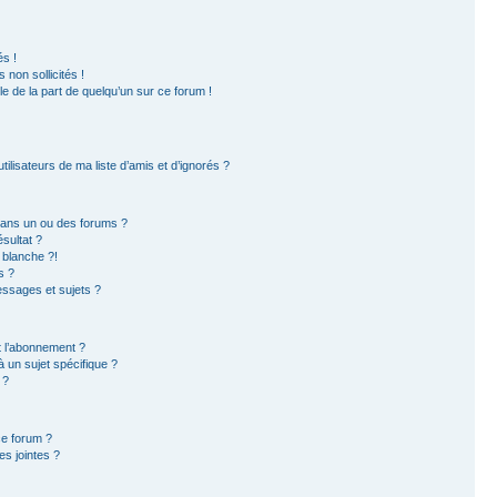
s !
non sollicités !
ble de la part de quelqu’un sur ce forum !
ilisateurs de ma liste d’amis et d’ignorés ?
dans un ou des forums ?
sultat ?
 blanche ?!
s ?
ssages et sujets ?
et l’abonnement ?
 un sujet spécifique ?
 ?
ce forum ?
s jointes ?