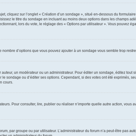
, cliquez sur l’onglet « Création d’un sondage », situé en-dessous du formulaire pri
sissez le titre du sondage en incluant au moins deux options dans les champs adé
ctionnant, lors du vote, le réglage des « Options par utilisateur ». Vous pouvez éga
i le nombre d’options que vous pouvez ajouter à un sondage vous semble trop restre
auteur, un modérateur ou un administrateur. Pour éditer un sondage, éditez tout s
er le sondage ou d’éditer ses options. Cependant, si des votes ont été exprimés, seu
n cours.
isateurs. Pour consulter, lire, publier ou réaliser n’importe quelle autre action, v
um, par groupe ou par utilisateur. L’administrateur du forum n’a peut-être pas auto
acter un administrateur du forum.