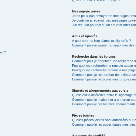
Qu’est-ce que le lien « L’équipe » ?
Messagerie privée
Je ne peux pas envoyer de messages privé
Je continue à recevoir des messages privés 
J’ai reçu un pourriel ou un courriel indésira
Amis et ignorés
À quoi sert ma liste d’amis et d’ignorés ?
Comment puis-je ajouter ou supprimer des ut
ter ?
Recherche dans les forums
Comment puis-je effectuer une recherche 
Pourquoi ma recherche ne renvoie aucun ré
Pourquoi ma recherche renvoie à une page
Comment puis-je rechercher des utilisateur
Comment puis-je retrouver mes propres me
Signets et abonnements aux sujets
Quelle est la différence entre le signetage 
Comment puis-je m’abonner à un forum ou à
Comment puis-je résilier mes abonnements
Pièces jointes
Quelles pièces jointes sont autorisées sur 
Comment puis-je retrouver toutes mes pièce
À propos de phpBB3