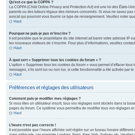
Qu’est-ce que la COPPA ?
La COPPA (Child Online Privacy and Protection Act) est une loi des États-Un
parents ou des tuteurs légaux des mineurs concernés. Si vous ne savez pas si
avocat qui pourront vous fournir ce type de renseignement. Veuillez noter que
Haut
Pourquoi ne puis-je pas m’inscrire ?
Il est possible que le propriétaire du site internet ait banni votre adresse IP 
les nouveaux visiteurs de s’inscrire. Pour plus d’informations, veuillez contac
Haut
À quoi sert « Supprimer tous les cookies du forum » ?
L’option « Supprimer tous les cookies du forum » vous permet d’effacer tous 
messages, s’ils sont lus ou non lus, si cette fonctionnalité a été activée pa
Haut
Préférences et réglages des utilisateurs
Comment puis-je modifier mes réglages ?
Si vous êtes un utilisateur inscrit, tous vos réglages sont stockés dans la ba
pages du forum. Ce système vous permettra de modifier tous vos réglages et 
Haut
L’heure n’est pas correcte !
Il est possible que l’heure affichée soit réglée sur un fuseau horaire différent
zone adéquate, par exemple Londres, Paris, New York, Sydney, etc. Veuillez not