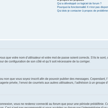
Qui a développé ce logiciel de forum ?
Pourquoi la fonctionnalité X n’est pas dispon
Qui dois-je contacter à propos de problèmes
us que votre nom d’utilisateur et votre mot de passe soient corrects. S’ils le sont,
eur de configuration de son côté et qu’il soit nécessaire de la corriger.
er ou non que vous soyez inscrit afin de pouvoir publier des messages. Cependant, 
erie privée, l’envoi de courriels aux autres utilisateurs, l’adhésion à un groupe d’
connexion, vous ne resterez connecté au forum que pour une période prédéfinie. Cec
xion. Ceci n’est pas recommandé si vous accédez au forum par l’intermédiaire d’un 