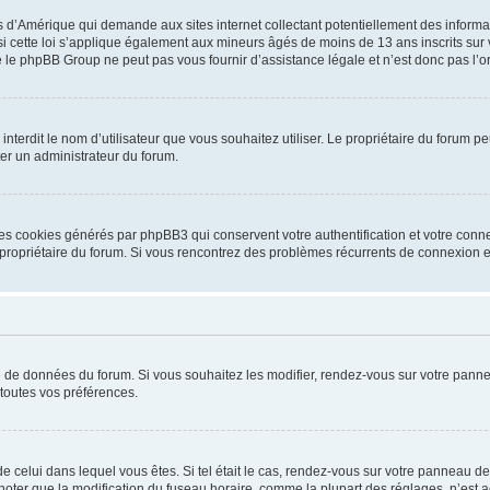
is d’Amérique qui demande aux sites internet collectant potentiellement des infor
 cette loi s’applique également aux mineurs âgés de moins de 13 ans inscrits sur v
 le phpBB Group ne peut pas vous fournir d’assistance légale et n’est donc pas l’or
ou interdit le nom d’utilisateur que vous souhaitez utiliser. Le propriétaire du forum
ter un administrateur du forum.
les cookies générés par phpBB3 qui conservent votre authentification et votre conn
r le propriétaire du forum. Si vous rencontrez des problèmes récurrents de connexio
se de données du forum. Si vous souhaitez les modifier, rendez-vous sur votre pannea
toutes vos préférences.
 de celui dans lequel vous êtes. Si tel était le cas, rendez-vous sur votre panneau de 
er que la modification du fuseau horaire, comme la plupart des réglages, n’est acces