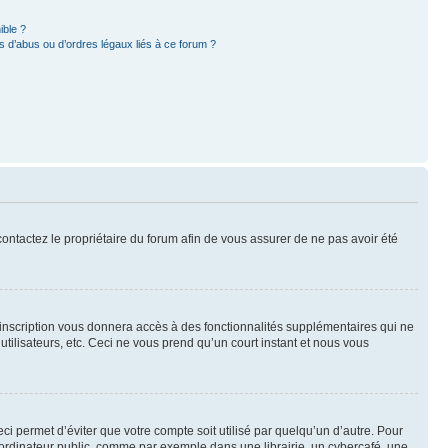
ible ?
 d’abus ou d’ordres légaux liés à ce forum ?
 contactez le propriétaire du forum afin de vous assurer de ne pas avoir été
l’inscription vous donnera accès à des fonctionnalités supplémentaires qui ne
utilisateurs, etc. Ceci ne vous prend qu’un court instant et nous vous
i permet d’éviter que votre compte soit utilisé par quelqu’un d’autre. Pour
ordinateur public, comme par exemple dans une librairie, un cybercafé, une