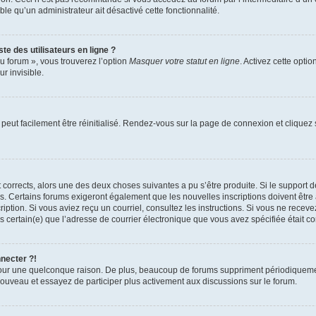
able qu’un administrateur ait désactivé cette fonctionnalité.
te des utilisateurs en ligne ?
u forum », vous trouverez l’option
Masquer votre statut en ligne
. Activez cette opti
r invisible.
peut facilement être réinitialisé. Rendez-vous sur la page de connexion et cliquez
nt corrects, alors une des deux choses suivantes a pu s’être produite. Si le suppor
es. Certains forums exigeront également que les nouvelles inscriptions doivent être
nscription. Si vous aviez reçu un courriel, consultez les instructions. Si vous ne r
êtes certain(e) que l’adresse de courrier électronique que vous avez spécifiée était 
nnecter ?!
pour une quelconque raison. De plus, beaucoup de forums suppriment périodiquement 
à nouveau et essayez de participer plus activement aux discussions sur le forum.