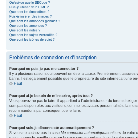
Qu’est-ce que le BBCode ?
Puis-je utiliser de l’HTML ?
Que sont les émoticônes ?
Puis-je insérer des images ?
Que sont les annonces globales ?
Que sont les annonces ?
Que sont les notes ?
Que sont les sujets verrouillés ?
Que sont les icônes de sujet ?
Problèmes de connexion et d’inscription
Pourquoi ne puis-je pas me connecter ?
Il y a plusieurs raisons qui peuvent en être la cause. Premièrement, assurez-vo
banni. Il est également possible que le propriétaire du site internet ait une err
Haut
Pourquoi ai-je besoin de m’inscrire, après tout ?
Vous pouvez ne pas le faire, il appartient à l’administrateur du forum d’exig
sont pas disponibles aux visiteurs, comme les avatars personnalisés, la messag
recommandons par conséquent de le faire.
Haut
Pourquoi suis-je déconnecté automatiquement ?
Si vous ne cochez pas la case
Me connecter automatiquement
lors de votre 
rester connecté, veuillez cocher la case correspondante lors de votre conne