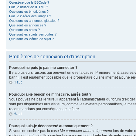
Qu’est-ce que le BBCode ?
Puis-je utiliser de l’HTML ?
Que sont les émoticônes ?
Puis-je insérer des images ?
Que sont les annonces globales ?
Que sont les annonces ?
Que sont les notes ?
Que sont les sujets verrouillés ?
Que sont les icônes de sujet ?
Problèmes de connexion et d’inscription
Pourquoi ne puis-je pas me connecter ?
Il y a plusieurs raisons qui peuvent en être la cause. Premièrement, assurez-vo
banni. Il est également possible que le propriétaire du site internet ait une err
Haut
Pourquoi ai-je besoin de m’inscrire, après tout ?
Vous pouvez ne pas le faire, il appartient à l’administrateur du forum d’exig
sont pas disponibles aux visiteurs, comme les avatars personnalisés, la messag
recommandons par conséquent de le faire.
Haut
Pourquoi suis-je déconnecté automatiquement ?
Si vous ne cochez pas la case
Me connecter automatiquement
lors de votre 
rester connecté, veuillez cocher la case correspondante lors de votre conne