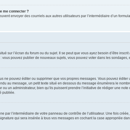
 de me connecter ?
its peuvent envoyer des courriels aux autres utilisateurs par l’intermédiaire d’un for
tué sur l’écran du forum ou du sujet. Il se peut que vous ayez besoin d’être inscri
e : vous pouvez publier de nouveaux sujets, vous pouvez voter dans les sondages, e
us ne pouvez éditer ou supprimer que vos propres messages. Vous pouvez éditer u
pondu au message, un petit texte situé en dessous du message énumèrera le nombre de
r ou un administrateur, bien qu’ils puissent prendre l’initiative de rédiger une note 
é publiée.
e par l’intermédiaire de votre panneau de contrôle de l’utilisateur. Une fois créé
ignature qui sera insérée à tous vos messages en cochant la case appropriée dans vo