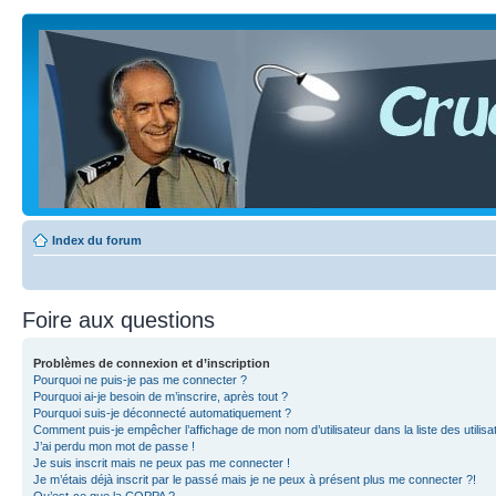
Index du forum
Foire aux questions
Problèmes de connexion et d’inscription
Pourquoi ne puis-je pas me connecter ?
Pourquoi ai-je besoin de m’inscrire, après tout ?
Pourquoi suis-je déconnecté automatiquement ?
Comment puis-je empêcher l’affichage de mon nom d’utilisateur dans la liste des utilisa
J’ai perdu mon mot de passe !
Je suis inscrit mais ne peux pas me connecter !
Je m’étais déjà inscrit par le passé mais je ne peux à présent plus me connecter ?!