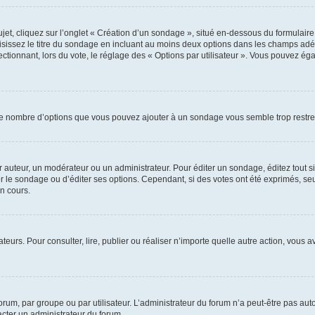
, cliquez sur l’onglet « Création d’un sondage », situé en-dessous du formulaire pri
sissez le titre du sondage en incluant au moins deux options dans les champs adé
ctionnant, lors du vote, le réglage des « Options par utilisateur ». Vous pouvez éga
i le nombre d’options que vous pouvez ajouter à un sondage vous semble trop restre
auteur, un modérateur ou un administrateur. Pour éditer un sondage, éditez tout s
er le sondage ou d’éditer ses options. Cependant, si des votes ont été exprimés, seu
n cours.
isateurs. Pour consulter, lire, publier ou réaliser n’importe quelle autre action, v
um, par groupe ou par utilisateur. L’administrateur du forum n’a peut-être pas auto
acter un administrateur du forum.