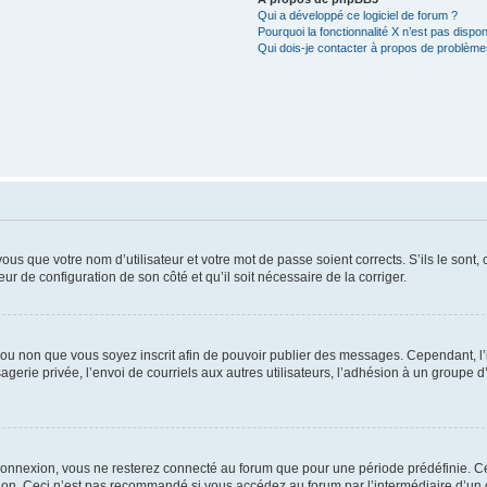
Qui a développé ce logiciel de forum ?
Pourquoi la fonctionnalité X n’est pas dispon
Qui dois-je contacter à propos de problèmes
us que votre nom d’utilisateur et votre mot de passe soient corrects. S’ils le sont,
eur de configuration de son côté et qu’il soit nécessaire de la corriger.
er ou non que vous soyez inscrit afin de pouvoir publier des messages. Cependant, 
erie privée, l’envoi de courriels aux autres utilisateurs, l’adhésion à un groupe d’
connexion, vous ne resterez connecté au forum que pour une période prédéfinie. Cec
xion. Ceci n’est pas recommandé si vous accédez au forum par l’intermédiaire d’un 