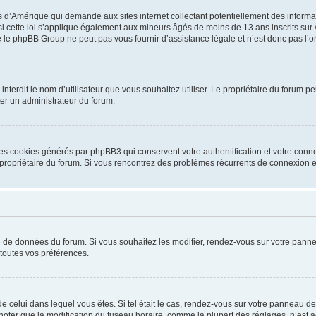
is d’Amérique qui demande aux sites internet collectant potentiellement des infor
 cette loi s’applique également aux mineurs âgés de moins de 13 ans inscrits sur v
 le phpBB Group ne peut pas vous fournir d’assistance légale et n’est donc pas l’or
ou interdit le nom d’utilisateur que vous souhaitez utiliser. Le propriétaire du forum
ter un administrateur du forum.
les cookies générés par phpBB3 qui conservent votre authentification et votre conn
r le propriétaire du forum. Si vous rencontrez des problèmes récurrents de connexio
se de données du forum. Si vous souhaitez les modifier, rendez-vous sur votre pannea
toutes vos préférences.
 de celui dans lequel vous êtes. Si tel était le cas, rendez-vous sur votre panneau de 
er que la modification du fuseau horaire, comme la plupart des réglages, n’est acces