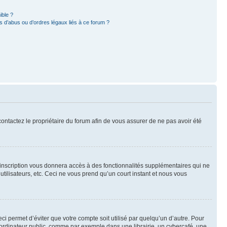
ible ?
 d’abus ou d’ordres légaux liés à ce forum ?
 contactez le propriétaire du forum afin de vous assurer de ne pas avoir été
l’inscription vous donnera accès à des fonctionnalités supplémentaires qui ne
utilisateurs, etc. Ceci ne vous prend qu’un court instant et nous vous
i permet d’éviter que votre compte soit utilisé par quelqu’un d’autre. Pour
ordinateur public, comme par exemple dans une librairie, un cybercafé, une