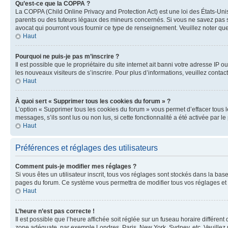
Qu’est-ce que la COPPA ?
La COPPA (Child Online Privacy and Protection Act) est une loi des États-Un
parents ou des tuteurs légaux des mineurs concernés. Si vous ne savez pas si
avocat qui pourront vous fournir ce type de renseignement. Veuillez noter que
Haut
Pourquoi ne puis-je pas m’inscrire ?
Il est possible que le propriétaire du site internet ait banni votre adresse IP 
les nouveaux visiteurs de s’inscrire. Pour plus d’informations, veuillez contac
Haut
À quoi sert « Supprimer tous les cookies du forum » ?
L’option « Supprimer tous les cookies du forum » vous permet d’effacer tous 
messages, s’ils sont lus ou non lus, si cette fonctionnalité a été activée pa
Haut
Préférences et réglages des utilisateurs
Comment puis-je modifier mes réglages ?
Si vous êtes un utilisateur inscrit, tous vos réglages sont stockés dans la ba
pages du forum. Ce système vous permettra de modifier tous vos réglages et 
Haut
L’heure n’est pas correcte !
Il est possible que l’heure affichée soit réglée sur un fuseau horaire différent
zone adéquate, par exemple Londres, Paris, New York, Sydney, etc. Veuillez not