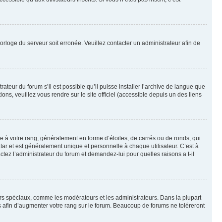
horloge du serveur soit erronée. Veuillez contacter un administrateur afin de
ateur du forum s’il est possible qu’il puisse installer l’archive de langue que
ns, veuillez vous rendre sur le site officiel (accessible depuis un des liens
e à votre rang, généralement en forme d’étoiles, de carrés ou de ronds, qui
tar et est généralement unique et personnelle à chaque utilisateur. C’est à
actez l’administrateur du forum et demandez-lui pour quelles raisons a t-il
eurs spéciaux, comme les modérateurs et les administrateurs. Dans la plupart
 afin d’augmenter votre rang sur le forum. Beaucoup de forums ne toléreront