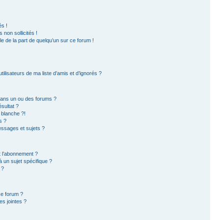
s !
non sollicités !
ble de la part de quelqu’un sur ce forum !
ilisateurs de ma liste d’amis et d’ignorés ?
dans un ou des forums ?
sultat ?
 blanche ?!
s ?
ssages et sujets ?
et l’abonnement ?
 un sujet spécifique ?
 ?
ce forum ?
s jointes ?