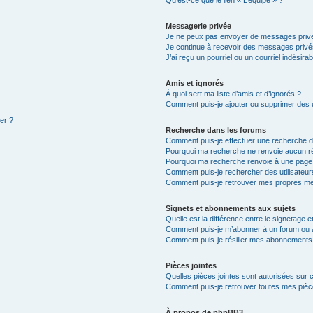
Qu’est-ce que le lien « L’équipe » ?
Messagerie privée
Je ne peux pas envoyer de messages privé
Je continue à recevoir des messages privés 
J’ai reçu un pourriel ou un courriel indésira
Amis et ignorés
À quoi sert ma liste d’amis et d’ignorés ?
Comment puis-je ajouter ou supprimer des ut
ter ?
Recherche dans les forums
Comment puis-je effectuer une recherche 
Pourquoi ma recherche ne renvoie aucun ré
Pourquoi ma recherche renvoie à une page
Comment puis-je rechercher des utilisateur
Comment puis-je retrouver mes propres me
Signets et abonnements aux sujets
Quelle est la différence entre le signetage 
Comment puis-je m’abonner à un forum ou à
Comment puis-je résilier mes abonnements
Pièces jointes
Quelles pièces jointes sont autorisées sur 
Comment puis-je retrouver toutes mes pièce
À propos de phpBB3