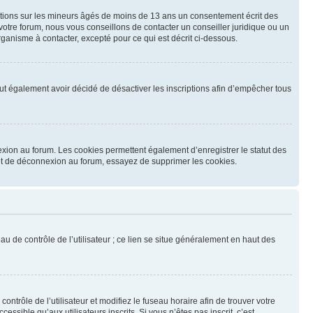
mations sur les mineurs âgés de moins de 13 ans un consentement écrit des
otre forum, nous vous conseillons de contacter un conseiller juridique ou un
ganisme à contacter, excepté pour ce qui est décrit ci-dessous.
 peut également avoir décidé de désactiver les inscriptions afin d’empêcher tous
exion au forum. Les cookies permettent également d’enregistrer le statut des
n et de déconnexion au forum, essayez de supprimer les cookies.
u de contrôle de l’utilisateur ; ce lien se situe généralement en haut des
contrôle de l’utilisateur et modifiez le fuseau horaire afin de trouver votre
sible qu’aux utilisateurs inscrits. Si vous n’êtes pas inscrit, c’est