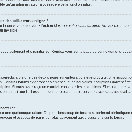
able qu’un administrateur ait désactivé cette fonctionnalité.
te des utilisateurs en ligne ?
u forum », vous trouverez l’option
Masquer votre statut en ligne
. Activez cette opti
r invisible.
peut facilement être réinitialisé. Rendez-vous sur la page de connexion et cliquez
nt corrects, alors une des deux choses suivantes a pu s’être produite. Si le suppor
es. Certains forums exigeront également que les nouvelles inscriptions doivent être
nscription. Si vous aviez reçu un courriel, consultez les instructions. Si vous ne r
êtes certain(e) que l’adresse de courrier électronique que vous avez spécifiée était 
nnecter ?!
pour une quelconque raison. De plus, beaucoup de forums suppriment périodiquement 
à nouveau et essayez de participer plus activement aux discussions sur le forum.