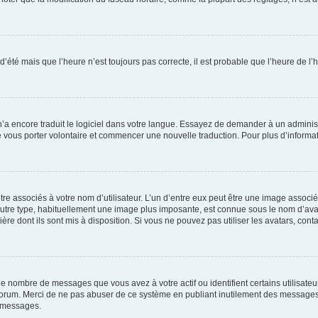
 d’été mais que l’heure n’est toujours pas correcte, il est probable que l’heure de l’
 n’a encore traduit le logiciel dans votre langue. Essayez de demander à un administr
e vous porter volontaire et commencer une nouvelle traduction. Pour plus d’informatio
re associés à votre nom d’utilisateur. L’un d’entre eux peut être une image associé
’autre type, habituellement une image plus imposante, est connue sous le nom d’ava
ère dont ils sont mis à disposition. Si vous ne pouvez pas utiliser les avatars, cont
le nombre de messages que vous avez à votre actif ou identifient certains utilisat
u forum. Merci de ne pas abuser de ce système en publiant inutilement des messages
e messages.