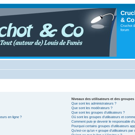
Cruc
& Co
Cruchot &
forum
Niveaux des utilisateurs et des groupes 
Que sont les administrateurs ?
Que sont les modérateurs ?
Que sont les groupes d’utilisateurs ?
teurs en ligne ?
Où sont les groupes d’utilisateurs et comme
Comment puis-je devenir le responsable d’un
Pourquoi certains groupes d’utilisateurs ap
Qu’est-ce qu’un « groupe d’utilisateurs par 