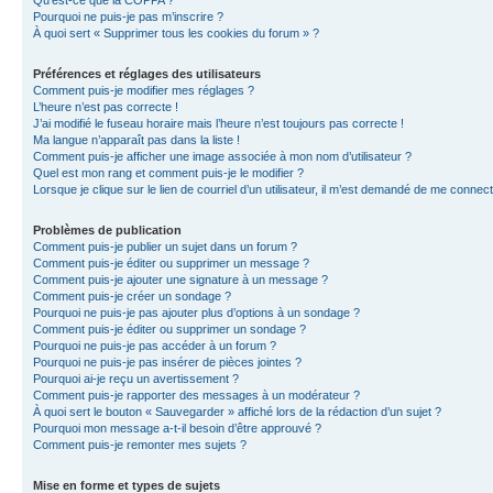
Qu’est-ce que la COPPA ?
Pourquoi ne puis-je pas m’inscrire ?
À quoi sert « Supprimer tous les cookies du forum » ?
Préférences et réglages des utilisateurs
Comment puis-je modifier mes réglages ?
L’heure n’est pas correcte !
J’ai modifié le fuseau horaire mais l’heure n’est toujours pas correcte !
Ma langue n’apparaît pas dans la liste !
Comment puis-je afficher une image associée à mon nom d’utilisateur ?
Quel est mon rang et comment puis-je le modifier ?
Lorsque je clique sur le lien de courriel d’un utilisateur, il m’est demandé de me connec
Problèmes de publication
Comment puis-je publier un sujet dans un forum ?
Comment puis-je éditer ou supprimer un message ?
Comment puis-je ajouter une signature à un message ?
Comment puis-je créer un sondage ?
Pourquoi ne puis-je pas ajouter plus d’options à un sondage ?
Comment puis-je éditer ou supprimer un sondage ?
Pourquoi ne puis-je pas accéder à un forum ?
Pourquoi ne puis-je pas insérer de pièces jointes ?
Pourquoi ai-je reçu un avertissement ?
Comment puis-je rapporter des messages à un modérateur ?
À quoi sert le bouton « Sauvegarder » affiché lors de la rédaction d’un sujet ?
Pourquoi mon message a-t-il besoin d’être approuvé ?
Comment puis-je remonter mes sujets ?
Mise en forme et types de sujets