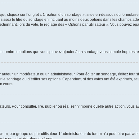
, cliquez sur l’onglet « Création d’un sondage », situé en-dessous du formulaire pri
sissez le titre du sondage en incluant au moins deux options dans les champs adé
ctionnant, lors du vote, le réglage des « Options par utilisateur ». Vous pouvez éga
i le nombre d’options que vous pouvez ajouter à un sondage vous semble trop restre
auteur, un modérateur ou un administrateur. Pour éditer un sondage, éditez tout s
er le sondage ou d’éditer ses options. Cependant, si des votes ont été exprimés, seu
n cours.
isateurs. Pour consulter, lire, publier ou réaliser n’importe quelle autre action, v
um, par groupe ou par utilisateur. L’administrateur du forum n’a peut-être pas auto
acter un administrateur du forum.