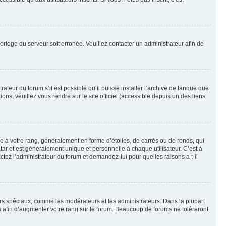
horloge du serveur soit erronée. Veuillez contacter un administrateur afin de
ateur du forum s’il est possible qu’il puisse installer l’archive de langue que
ns, veuillez vous rendre sur le site officiel (accessible depuis un des liens
e à votre rang, généralement en forme d’étoiles, de carrés ou de ronds, qui
tar et est généralement unique et personnelle à chaque utilisateur. C’est à
actez l’administrateur du forum et demandez-lui pour quelles raisons a t-il
eurs spéciaux, comme les modérateurs et les administrateurs. Dans la plupart
 afin d’augmenter votre rang sur le forum. Beaucoup de forums ne toléreront