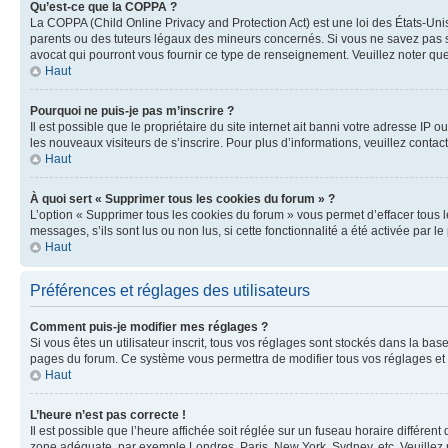
Qu’est-ce que la COPPA ?
La COPPA (Child Online Privacy and Protection Act) est une loi des États-Un
parents ou des tuteurs légaux des mineurs concernés. Si vous ne savez pas si
avocat qui pourront vous fournir ce type de renseignement. Veuillez noter que
Haut
Pourquoi ne puis-je pas m’inscrire ?
Il est possible que le propriétaire du site internet ait banni votre adresse IP 
les nouveaux visiteurs de s’inscrire. Pour plus d’informations, veuillez contac
Haut
À quoi sert « Supprimer tous les cookies du forum » ?
L’option « Supprimer tous les cookies du forum » vous permet d’effacer tous 
messages, s’ils sont lus ou non lus, si cette fonctionnalité a été activée pa
Haut
Préférences et réglages des utilisateurs
Comment puis-je modifier mes réglages ?
Si vous êtes un utilisateur inscrit, tous vos réglages sont stockés dans la ba
pages du forum. Ce système vous permettra de modifier tous vos réglages et 
Haut
L’heure n’est pas correcte !
Il est possible que l’heure affichée soit réglée sur un fuseau horaire différent
zone adéquate, par exemple Londres, Paris, New York, Sydney, etc. Veuillez not