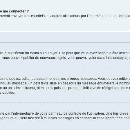
 de me connecter ?
its peuvent envoyer des courriels aux autres utilisateurs par l’intermédiaire d’un for
tué sur l’écran du forum ou du sujet. Il se peut que vous ayez besoin d’être inscri
e : vous pouvez publier de nouveaux sujets, vous pouvez voter dans les sondages, e
us ne pouvez éditer ou supprimer que vos propres messages. Vous pouvez éditer u
pondu au message, un petit texte situé en dessous du message énumèrera le nombre de
r ou un administrateur, bien qu’ils puissent prendre l’initiative de rédiger une note 
é publiée.
e par l’intermédiaire de votre panneau de contrôle de l’utilisateur. Une fois créé
ignature qui sera insérée à tous vos messages en cochant la case appropriée dans vo