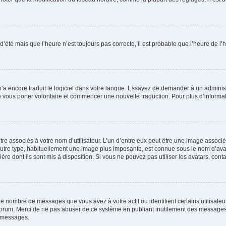
 d’été mais que l’heure n’est toujours pas correcte, il est probable que l’heure de l’
 n’a encore traduit le logiciel dans votre langue. Essayez de demander à un administr
e vous porter volontaire et commencer une nouvelle traduction. Pour plus d’informatio
re associés à votre nom d’utilisateur. L’un d’entre eux peut être une image associé
’autre type, habituellement une image plus imposante, est connue sous le nom d’ava
ère dont ils sont mis à disposition. Si vous ne pouvez pas utiliser les avatars, cont
le nombre de messages que vous avez à votre actif ou identifient certains utilisat
u forum. Merci de ne pas abuser de ce système en publiant inutilement des messages
e messages.