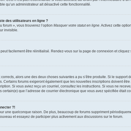
able qu’un administrateur ait désactivé cette fonctionnalité.
te des utilisateurs en ligne ?
u forum », vous trouverez l’option
Masquer votre statut en ligne
. Activez cette opti
r invisible.
peut facilement être réinitialisé. Rendez-vous sur la page de connexion et cliquez
nt corrects, alors une des deux choses suivantes a pu s’être produite. Si le suppor
es. Certains forums exigeront également que les nouvelles inscriptions doivent être
nscription. Si vous aviez reçu un courriel, consultez les instructions. Si vous ne r
êtes certain(e) que l’adresse de courrier électronique que vous avez spécifiée était 
nnecter ?!
pour une quelconque raison. De plus, beaucoup de forums suppriment périodiquement 
à nouveau et essayez de participer plus activement aux discussions sur le forum.