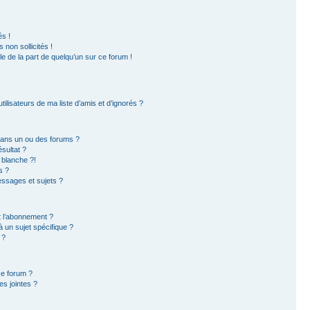
s !
non sollicités !
ble de la part de quelqu’un sur ce forum !
ilisateurs de ma liste d’amis et d’ignorés ?
dans un ou des forums ?
sultat ?
 blanche ?!
s ?
ssages et sujets ?
et l’abonnement ?
 un sujet spécifique ?
 ?
ce forum ?
s jointes ?