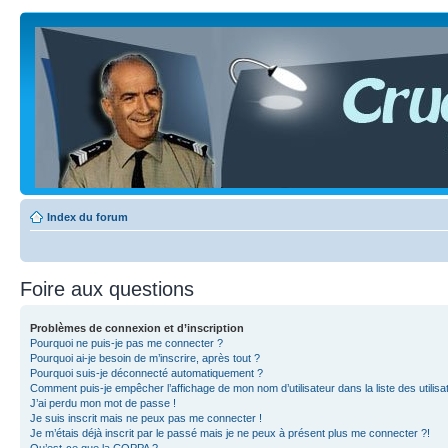
Index du forum
Foire aux questions
Problèmes de connexion et d’inscription
Pourquoi ne puis-je pas me connecter ?
Pourquoi ai-je besoin de m’inscrire, après tout ?
Pourquoi suis-je déconnecté automatiquement ?
Comment puis-je empêcher l’affichage de mon nom d’utilisateur dans la liste des utilisa
J’ai perdu mon mot de passe !
Je suis inscrit mais ne peux pas me connecter !
Je m’étais déjà inscrit par le passé mais je ne peux à présent plus me connecter ?!