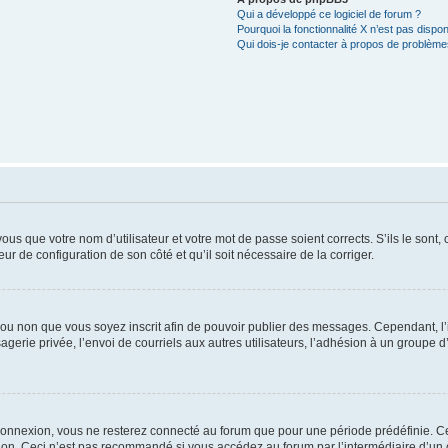
Qui a développé ce logiciel de forum ?
Pourquoi la fonctionnalité X n’est pas dispon
Qui dois-je contacter à propos de problèmes
us que votre nom d’utilisateur et votre mot de passe soient corrects. S’ils le sont,
eur de configuration de son côté et qu’il soit nécessaire de la corriger.
er ou non que vous soyez inscrit afin de pouvoir publier des messages. Cependant, 
erie privée, l’envoi de courriels aux autres utilisateurs, l’adhésion à un groupe d’
connexion, vous ne resterez connecté au forum que pour une période prédéfinie. Cec
xion. Ceci n’est pas recommandé si vous accédez au forum par l’intermédiaire d’un 