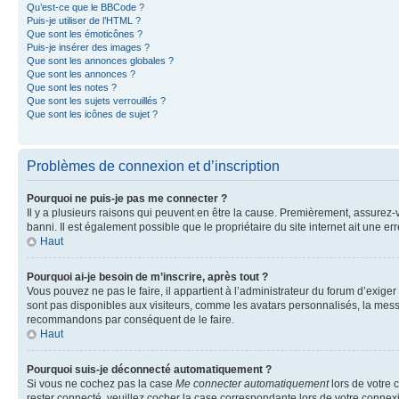
Qu’est-ce que le BBCode ?
Puis-je utiliser de l’HTML ?
Que sont les émoticônes ?
Puis-je insérer des images ?
Que sont les annonces globales ?
Que sont les annonces ?
Que sont les notes ?
Que sont les sujets verrouillés ?
Que sont les icônes de sujet ?
Problèmes de connexion et d’inscription
Pourquoi ne puis-je pas me connecter ?
Il y a plusieurs raisons qui peuvent en être la cause. Premièrement, assurez-vo
banni. Il est également possible que le propriétaire du site internet ait une err
Haut
Pourquoi ai-je besoin de m’inscrire, après tout ?
Vous pouvez ne pas le faire, il appartient à l’administrateur du forum d’exig
sont pas disponibles aux visiteurs, comme les avatars personnalisés, la messag
recommandons par conséquent de le faire.
Haut
Pourquoi suis-je déconnecté automatiquement ?
Si vous ne cochez pas la case
Me connecter automatiquement
lors de votre 
rester connecté, veuillez cocher la case correspondante lors de votre conne