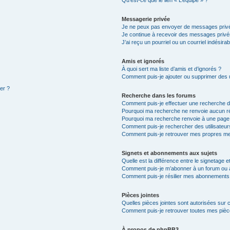
Qu’est-ce que le lien « L’équipe » ?
Messagerie privée
Je ne peux pas envoyer de messages privé
Je continue à recevoir des messages privés 
J’ai reçu un pourriel ou un courriel indésira
Amis et ignorés
À quoi sert ma liste d’amis et d’ignorés ?
Comment puis-je ajouter ou supprimer des ut
ter ?
Recherche dans les forums
Comment puis-je effectuer une recherche 
Pourquoi ma recherche ne renvoie aucun ré
Pourquoi ma recherche renvoie à une page
Comment puis-je rechercher des utilisateur
Comment puis-je retrouver mes propres me
Signets et abonnements aux sujets
Quelle est la différence entre le signetage 
Comment puis-je m’abonner à un forum ou à
Comment puis-je résilier mes abonnements
Pièces jointes
Quelles pièces jointes sont autorisées sur 
Comment puis-je retrouver toutes mes pièce
À propos de phpBB3