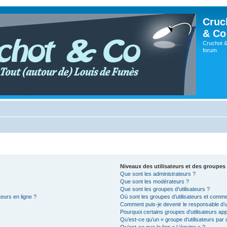
Cruc
& Co
Cruchot &
forum
Niveaux des utilisateurs et des groupes 
Que sont les administrateurs ?
Que sont les modérateurs ?
Que sont les groupes d’utilisateurs ?
teurs en ligne ?
Où sont les groupes d’utilisateurs et comme
Comment puis-je devenir le responsable d’un
Pourquoi certains groupes d’utilisateurs ap
Qu’est-ce qu’un « groupe d’utilisateurs par 