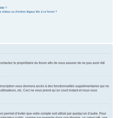
ible ?
 d’abus ou d’ordres légaux liés à ce forum ?
 contactez le propriétaire du forum afin de vous assurer de ne pas avoir été
l’inscription vous donnera accès à des fonctionnalités supplémentaires qui ne
utilisateurs, etc. Ceci ne vous prend qu’un court instant et nous vous
i permet d’éviter que votre compte soit utilisé par quelqu’un d’autre. Pour
ordinateur public, comme par exemple dans une librairie, un cybercafé, une