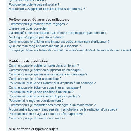
Qu’est-ce que la COPPA ?
Pourquoi ne puis-je pas m’inscrire ?
À quoi sert « Supprimer tous les cookies du forum » ?
Préférences et réglages des utilisateurs
Comment puis-je modifier mes réglages ?
L’heure n’est pas correcte !
J’ai modifié le fuseau horaire mais l’heure n’est toujours pas correcte !
Ma langue n’apparaît pas dans la liste !
Comment puis-je afficher une image associée à mon nom d’utilisateur ?
Quel est mon rang et comment puis-je le modifier ?
Lorsque je clique sur le lien de courriel d’un utilisateur, il m’est demandé de me connec
Problèmes de publication
Comment puis-je publier un sujet dans un forum ?
Comment puis-je éditer ou supprimer un message ?
Comment puis-je ajouter une signature à un message ?
Comment puis-je créer un sondage ?
Pourquoi ne puis-je pas ajouter plus d’options à un sondage ?
Comment puis-je éditer ou supprimer un sondage ?
Pourquoi ne puis-je pas accéder à un forum ?
Pourquoi ne puis-je pas insérer de pièces jointes ?
Pourquoi ai-je reçu un avertissement ?
Comment puis-je rapporter des messages à un modérateur ?
À quoi sert le bouton « Sauvegarder » affiché lors de la rédaction d’un sujet ?
Pourquoi mon message a-t-il besoin d’être approuvé ?
Comment puis-je remonter mes sujets ?
Mise en forme et types de sujets