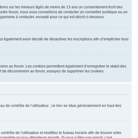
mations sur les mineurs âgés de moins de 13 ans un consentement écrit des
otre forum, nous vous conseillons de contacter un conseiller juridique ou un
ganisme à contacter, excepté pour ce qui est décrit ci-dessous.
 peut également avoir décidé de désactiver les inscriptions afin d’empêcher tous
exion au forum. Les cookies permettent également d’enregistrer le statut des
n et de déconnexion au forum, essayez de supprimer les cookies.
u de contrôle de l’utilisateur ; ce lien se situe généralement en haut des
contrôle de l’utilisateur et modifiez le fuseau horaire afin de trouver votre
sible qu’aux utilisateurs inscrits. Si vous n’êtes pas inscrit, c’est