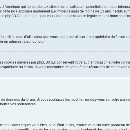
is d’Amérique qui demande aux sites internet collectant potentiellement des infor
 cette loi s’applique également aux mineurs âgés de moins de 13 ans inscrits sur v
 le phpBB Group ne peut pas vous fournir d’assistance légale et n’est donc pas l’or
ou interdit le nom d’utilisateur que vous souhaitez utiliser. Le propriétaire du forum
ter un administrateur du forum.
les cookies générés par phpBB3 qui conservent votre authentification et votre conn
r le propriétaire du forum. Si vous rencontrez des problèmes récurrents de connexio
se de données du forum. Si vous souhaitez les modifier, rendez-vous sur votre pannea
toutes vos préférences.
 de celui dans lequel vous êtes. Si tel était le cas, rendez-vous sur votre panneau de 
er que la modification du fuseau horaire, comme la plupart des réglages, n’est acces