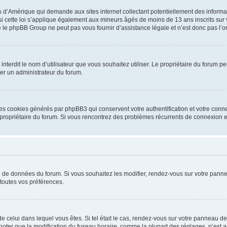
is d’Amérique qui demande aux sites internet collectant potentiellement des infor
 cette loi s’applique également aux mineurs âgés de moins de 13 ans inscrits sur v
 le phpBB Group ne peut pas vous fournir d’assistance légale et n’est donc pas l’or
ou interdit le nom d’utilisateur que vous souhaitez utiliser. Le propriétaire du forum
ter un administrateur du forum.
les cookies générés par phpBB3 qui conservent votre authentification et votre conn
r le propriétaire du forum. Si vous rencontrez des problèmes récurrents de connexio
se de données du forum. Si vous souhaitez les modifier, rendez-vous sur votre pannea
toutes vos préférences.
 de celui dans lequel vous êtes. Si tel était le cas, rendez-vous sur votre panneau de 
er que la modification du fuseau horaire, comme la plupart des réglages, n’est acces