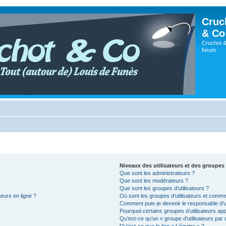
Cruc
& Co
Cruchot &
forum
Niveaux des utilisateurs et des groupes 
Que sont les administrateurs ?
Que sont les modérateurs ?
Que sont les groupes d’utilisateurs ?
teurs en ligne ?
Où sont les groupes d’utilisateurs et comme
Comment puis-je devenir le responsable d’un
Pourquoi certains groupes d’utilisateurs ap
Qu’est-ce qu’un « groupe d’utilisateurs par 