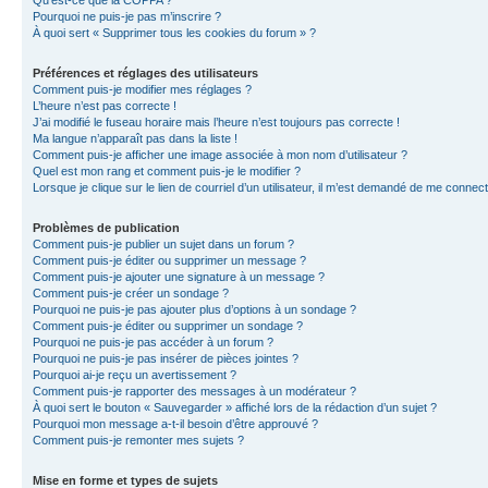
Qu’est-ce que la COPPA ?
Pourquoi ne puis-je pas m’inscrire ?
À quoi sert « Supprimer tous les cookies du forum » ?
Préférences et réglages des utilisateurs
Comment puis-je modifier mes réglages ?
L’heure n’est pas correcte !
J’ai modifié le fuseau horaire mais l’heure n’est toujours pas correcte !
Ma langue n’apparaît pas dans la liste !
Comment puis-je afficher une image associée à mon nom d’utilisateur ?
Quel est mon rang et comment puis-je le modifier ?
Lorsque je clique sur le lien de courriel d’un utilisateur, il m’est demandé de me connec
Problèmes de publication
Comment puis-je publier un sujet dans un forum ?
Comment puis-je éditer ou supprimer un message ?
Comment puis-je ajouter une signature à un message ?
Comment puis-je créer un sondage ?
Pourquoi ne puis-je pas ajouter plus d’options à un sondage ?
Comment puis-je éditer ou supprimer un sondage ?
Pourquoi ne puis-je pas accéder à un forum ?
Pourquoi ne puis-je pas insérer de pièces jointes ?
Pourquoi ai-je reçu un avertissement ?
Comment puis-je rapporter des messages à un modérateur ?
À quoi sert le bouton « Sauvegarder » affiché lors de la rédaction d’un sujet ?
Pourquoi mon message a-t-il besoin d’être approuvé ?
Comment puis-je remonter mes sujets ?
Mise en forme et types de sujets