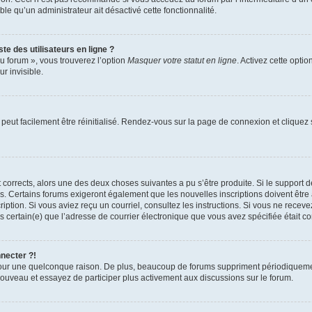
able qu’un administrateur ait désactivé cette fonctionnalité.
te des utilisateurs en ligne ?
u forum », vous trouverez l’option
Masquer votre statut en ligne
. Activez cette opti
r invisible.
peut facilement être réinitialisé. Rendez-vous sur la page de connexion et cliquez
nt corrects, alors une des deux choses suivantes a pu s’être produite. Si le suppor
es. Certains forums exigeront également que les nouvelles inscriptions doivent être
nscription. Si vous aviez reçu un courriel, consultez les instructions. Si vous ne r
êtes certain(e) que l’adresse de courrier électronique que vous avez spécifiée était 
nnecter ?!
pour une quelconque raison. De plus, beaucoup de forums suppriment périodiquement 
à nouveau et essayez de participer plus activement aux discussions sur le forum.