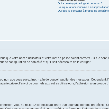
Qui a développé ce logiciel de forum ?
Pourquoi la fonctionnalité X n’est pas dispon
Qui dois-je contacter à propos de problèmes
us que votre nom d’utilisateur et votre mot de passe soient corrects. S’ils le sont,
eur de configuration de son côté et qu’il soit nécessaire de la corriger.
er ou non que vous soyez inscrit afin de pouvoir publier des messages. Cependant, 
erie privée, l’envoi de courriels aux autres utilisateurs, l’adhésion à un groupe d’
connexion, vous ne resterez connecté au forum que pour une période prédéfinie. Cec
xion. Ceci n’est pas recommandé si vous accédez au forum par l’intermédiaire d’un 