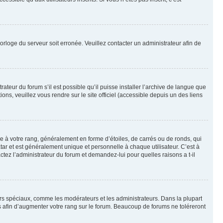
horloge du serveur soit erronée. Veuillez contacter un administrateur afin de
ateur du forum s’il est possible qu’il puisse installer l’archive de langue que
ns, veuillez vous rendre sur le site officiel (accessible depuis un des liens
e à votre rang, généralement en forme d’étoiles, de carrés ou de ronds, qui
tar et est généralement unique et personnelle à chaque utilisateur. C’est à
actez l’administrateur du forum et demandez-lui pour quelles raisons a t-il
eurs spéciaux, comme les modérateurs et les administrateurs. Dans la plupart
 afin d’augmenter votre rang sur le forum. Beaucoup de forums ne toléreront