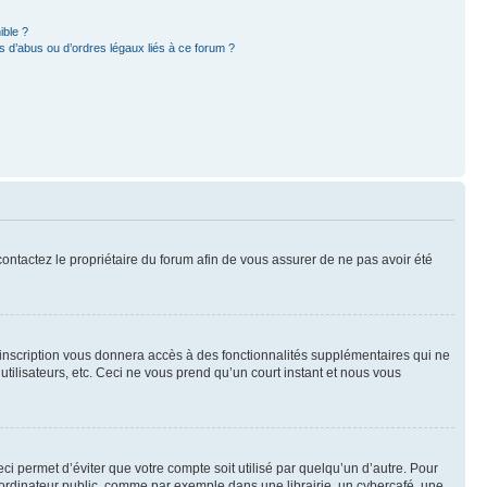
ible ?
 d’abus ou d’ordres légaux liés à ce forum ?
 contactez le propriétaire du forum afin de vous assurer de ne pas avoir été
l’inscription vous donnera accès à des fonctionnalités supplémentaires qui ne
utilisateurs, etc. Ceci ne vous prend qu’un court instant et nous vous
i permet d’éviter que votre compte soit utilisé par quelqu’un d’autre. Pour
ordinateur public, comme par exemple dans une librairie, un cybercafé, une