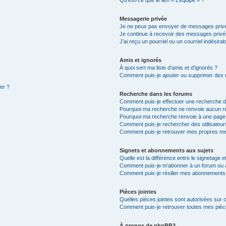
Qu’est-ce que le lien « L’équipe » ?
Messagerie privée
Je ne peux pas envoyer de messages privé
Je continue à recevoir des messages privés 
J’ai reçu un pourriel ou un courriel indésira
Amis et ignorés
À quoi sert ma liste d’amis et d’ignorés ?
Comment puis-je ajouter ou supprimer des ut
ter ?
Recherche dans les forums
Comment puis-je effectuer une recherche 
Pourquoi ma recherche ne renvoie aucun ré
Pourquoi ma recherche renvoie à une page
Comment puis-je rechercher des utilisateur
Comment puis-je retrouver mes propres me
Signets et abonnements aux sujets
Quelle est la différence entre le signetage 
Comment puis-je m’abonner à un forum ou à
Comment puis-je résilier mes abonnements
Pièces jointes
Quelles pièces jointes sont autorisées sur 
Comment puis-je retrouver toutes mes pièce
À propos de phpBB3