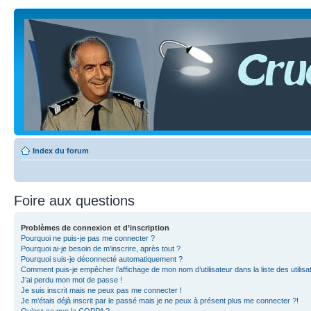
Index du forum
Foire aux questions
Problèmes de connexion et d’inscription
Pourquoi ne puis-je pas me connecter ?
Pourquoi ai-je besoin de m’inscrire, après tout ?
Pourquoi suis-je déconnecté automatiquement ?
Comment puis-je empêcher l’affichage de mon nom d’utilisateur dans la liste des utilisa
J’ai perdu mon mot de passe !
Je suis inscrit mais ne peux pas me connecter !
Je m’étais déjà inscrit par le passé mais je ne peux à présent plus me connecter ?!