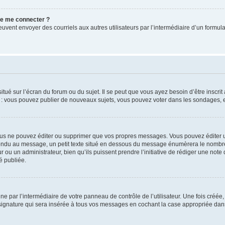
 de me connecter ?
its peuvent envoyer des courriels aux autres utilisateurs par l’intermédiaire d’un for
tué sur l’écran du forum ou du sujet. Il se peut que vous ayez besoin d’être inscri
e : vous pouvez publier de nouveaux sujets, vous pouvez voter dans les sondages, e
us ne pouvez éditer ou supprimer que vos propres messages. Vous pouvez éditer u
pondu au message, un petit texte situé en dessous du message énumèrera le nombre de
r ou un administrateur, bien qu’ils puissent prendre l’initiative de rédiger une note 
é publiée.
e par l’intermédiaire de votre panneau de contrôle de l’utilisateur. Une fois créé
ignature qui sera insérée à tous vos messages en cochant la case appropriée dans vo