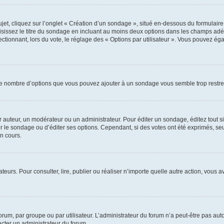
, cliquez sur l’onglet « Création d’un sondage », situé en-dessous du formulaire pri
sissez le titre du sondage en incluant au moins deux options dans les champs adé
ctionnant, lors du vote, le réglage des « Options par utilisateur ». Vous pouvez éga
i le nombre d’options que vous pouvez ajouter à un sondage vous semble trop restre
auteur, un modérateur ou un administrateur. Pour éditer un sondage, éditez tout s
er le sondage ou d’éditer ses options. Cependant, si des votes ont été exprimés, seu
n cours.
isateurs. Pour consulter, lire, publier ou réaliser n’importe quelle autre action, v
um, par groupe ou par utilisateur. L’administrateur du forum n’a peut-être pas auto
acter un administrateur du forum.