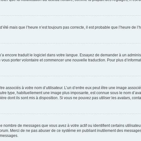
 d’été mais que l’heure n’est toujours pas correcte, il est probable que l’heure de l’
 n’a encore traduit le logiciel dans votre langue. Essayez de demander à un administr
e vous porter volontaire et commencer une nouvelle traduction. Pour plus d’informatio
re associés à votre nom d’utilisateur. L’un d’entre eux peut être une image associé
’autre type, habituellement une image plus imposante, est connue sous le nom d’ava
ère dont ils sont mis à disposition. Si vous ne pouvez pas utiliser les avatars, cont
le nombre de messages que vous avez à votre actif ou identifient certains utilisat
u forum. Merci de ne pas abuser de ce système en publiant inutilement des messages
e messages.