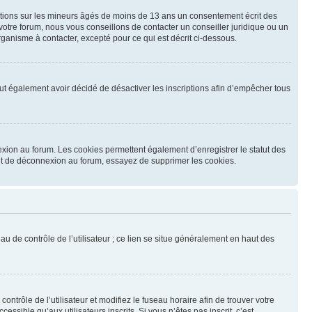
mations sur les mineurs âgés de moins de 13 ans un consentement écrit des
otre forum, nous vous conseillons de contacter un conseiller juridique ou un
ganisme à contacter, excepté pour ce qui est décrit ci-dessous.
 peut également avoir décidé de désactiver les inscriptions afin d’empêcher tous
exion au forum. Les cookies permettent également d’enregistrer le statut des
n et de déconnexion au forum, essayez de supprimer les cookies.
u de contrôle de l’utilisateur ; ce lien se situe généralement en haut des
contrôle de l’utilisateur et modifiez le fuseau horaire afin de trouver votre
sible qu’aux utilisateurs inscrits. Si vous n’êtes pas inscrit, c’est