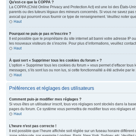
Qu’est-ce que la COPPA ?
La COPPA (Child Online Privacy and Protection Act) est une loi des États-Un
parents ou des tuteurs légaux des mineurs concernés. Si vous ne savez pas si
avocat qui pourront vous fournir ce type de renseignement. Veuillez noter que
Haut
Pourquoi ne puis-je pas m’inscrire ?
Il est possible que le propriétaire du site internet ait banni votre adresse IP 
les nouveaux visiteurs de s’inscrire. Pour plus d’informations, veuillez contac
Haut
À quoi sert « Supprimer tous les cookies du forum » ?
L’option « Supprimer tous les cookies du forum » vous permet d’effacer tous 
messages, s’ils sont lus ou non lus, si cette fonctionnalité a été activée pa
Haut
Préférences et réglages des utilisateurs
Comment puis-je modifier mes réglages ?
Si vous êtes un utilisateur inscrit, tous vos réglages sont stockés dans la ba
pages du forum. Ce système vous permettra de modifier tous vos réglages et 
Haut
L’heure n’est pas correcte !
Il est possible que l’heure affichée soit réglée sur un fuseau horaire différent
zone adéquate, par exemple Londres, Paris, New York, Sydney, etc. Veuillez not