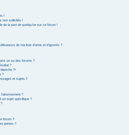
s !
non sollicités !
ble de la part de quelqu’un sur ce forum !
ilisateurs de ma liste d’amis et d’ignorés ?
dans un ou des forums ?
sultat ?
 blanche ?!
s ?
ssages et sujets ?
et l’abonnement ?
 un sujet spécifique ?
 ?
ce forum ?
s jointes ?