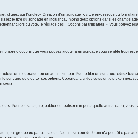
, cliquez sur l’onglet « Création d’un sondage », situé en-dessous du formulaire pri
sissez le titre du sondage en incluant au moins deux options dans les champs adé
ctionnant, lors du vote, le réglage des « Options par utilisateur ». Vous pouvez éga
i le nombre d’options que vous pouvez ajouter à un sondage vous semble trop restre
auteur, un modérateur ou un administrateur. Pour éditer un sondage, éditez tout s
er le sondage ou d’éditer ses options. Cependant, si des votes ont été exprimés, seu
n cours.
isateurs. Pour consulter, lire, publier ou réaliser n’importe quelle autre action, v
um, par groupe ou par utilisateur. L’administrateur du forum n’a peut-être pas auto
acter un administrateur du forum.