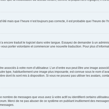
 d’été mais que l’heure n’est toujours pas correcte, il est probable que l’heure de l’
 n’a encore traduit le logiciel dans votre langue. Essayez de demander à un administr
e vous porter volontaire et commencer une nouvelle traduction. Pour plus d’informatio
re associés à votre nom d’utilisateur. L’un d’entre eux peut être une image associé
’autre type, habituellement une image plus imposante, est connue sous le nom d’ava
ère dont ils sont mis à disposition. Si vous ne pouvez pas utiliser les avatars, cont
le nombre de messages que vous avez à votre actif ou identifient certains utilisat
u forum. Merci de ne pas abuser de ce système en publiant inutilement des messages
e messages.