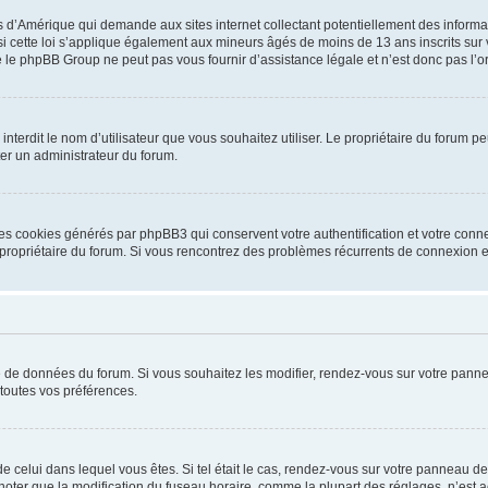
is d’Amérique qui demande aux sites internet collectant potentiellement des infor
 cette loi s’applique également aux mineurs âgés de moins de 13 ans inscrits sur v
 le phpBB Group ne peut pas vous fournir d’assistance légale et n’est donc pas l’or
ou interdit le nom d’utilisateur que vous souhaitez utiliser. Le propriétaire du forum
ter un administrateur du forum.
les cookies générés par phpBB3 qui conservent votre authentification et votre conn
r le propriétaire du forum. Si vous rencontrez des problèmes récurrents de connexio
se de données du forum. Si vous souhaitez les modifier, rendez-vous sur votre pannea
toutes vos préférences.
 de celui dans lequel vous êtes. Si tel était le cas, rendez-vous sur votre panneau de 
er que la modification du fuseau horaire, comme la plupart des réglages, n’est acces