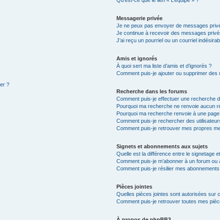
Qu’est-ce que le lien « L’équipe » ?
Messagerie privée
Je ne peux pas envoyer de messages privé
Je continue à recevoir des messages privés 
J’ai reçu un pourriel ou un courriel indésira
Amis et ignorés
À quoi sert ma liste d’amis et d’ignorés ?
Comment puis-je ajouter ou supprimer des ut
ter ?
Recherche dans les forums
Comment puis-je effectuer une recherche 
Pourquoi ma recherche ne renvoie aucun ré
Pourquoi ma recherche renvoie à une page
Comment puis-je rechercher des utilisateur
Comment puis-je retrouver mes propres me
Signets et abonnements aux sujets
Quelle est la différence entre le signetage 
Comment puis-je m’abonner à un forum ou à
Comment puis-je résilier mes abonnements
Pièces jointes
Quelles pièces jointes sont autorisées sur 
Comment puis-je retrouver toutes mes pièce
À propos de phpBB3