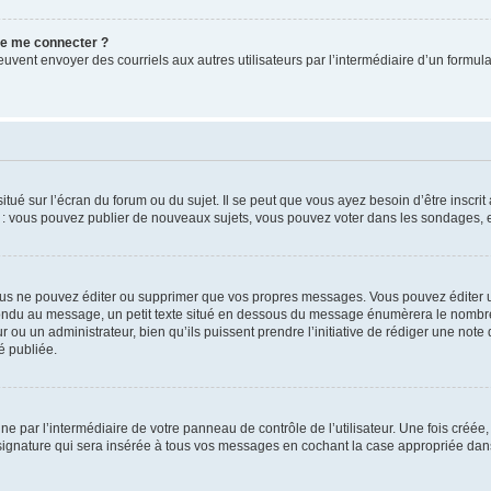
 de me connecter ?
its peuvent envoyer des courriels aux autres utilisateurs par l’intermédiaire d’un for
tué sur l’écran du forum ou du sujet. Il se peut que vous ayez besoin d’être inscri
e : vous pouvez publier de nouveaux sujets, vous pouvez voter dans les sondages, e
us ne pouvez éditer ou supprimer que vos propres messages. Vous pouvez éditer u
pondu au message, un petit texte situé en dessous du message énumèrera le nombre de
r ou un administrateur, bien qu’ils puissent prendre l’initiative de rédiger une note 
é publiée.
e par l’intermédiaire de votre panneau de contrôle de l’utilisateur. Une fois créé
ignature qui sera insérée à tous vos messages en cochant la case appropriée dans vo