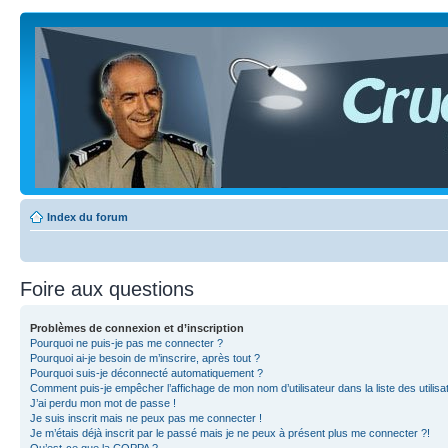
Index du forum
Foire aux questions
Problèmes de connexion et d’inscription
Pourquoi ne puis-je pas me connecter ?
Pourquoi ai-je besoin de m’inscrire, après tout ?
Pourquoi suis-je déconnecté automatiquement ?
Comment puis-je empêcher l’affichage de mon nom d’utilisateur dans la liste des utilisa
J’ai perdu mon mot de passe !
Je suis inscrit mais ne peux pas me connecter !
Je m’étais déjà inscrit par le passé mais je ne peux à présent plus me connecter ?!