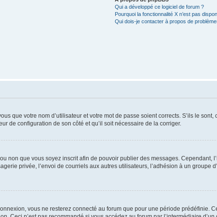
Qui a développé ce logiciel de forum ?
Pourquoi la fonctionnalité X n’est pas dispon
Qui dois-je contacter à propos de problèmes
us que votre nom d’utilisateur et votre mot de passe soient corrects. S’ils le sont,
eur de configuration de son côté et qu’il soit nécessaire de la corriger.
er ou non que vous soyez inscrit afin de pouvoir publier des messages. Cependant, 
erie privée, l’envoi de courriels aux autres utilisateurs, l’adhésion à un groupe d’
connexion, vous ne resterez connecté au forum que pour une période prédéfinie. Cec
xion. Ceci n’est pas recommandé si vous accédez au forum par l’intermédiaire d’un 