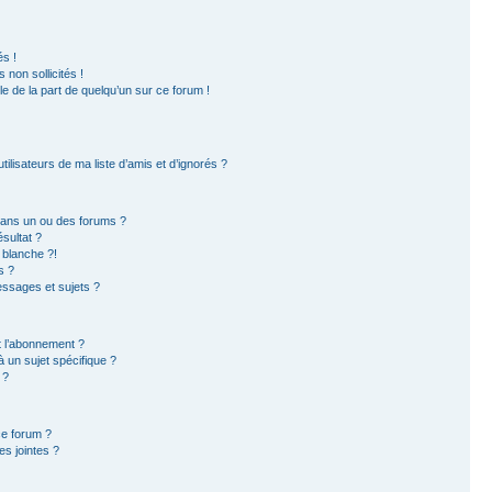
s !
non sollicités !
ble de la part de quelqu’un sur ce forum !
ilisateurs de ma liste d’amis et d’ignorés ?
dans un ou des forums ?
sultat ?
 blanche ?!
s ?
ssages et sujets ?
et l’abonnement ?
 un sujet spécifique ?
 ?
ce forum ?
s jointes ?