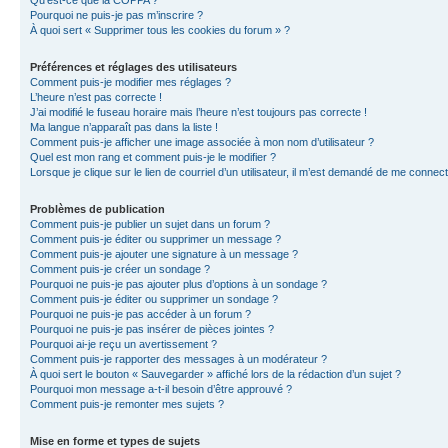
Qu’est-ce que la COPPA ?
Pourquoi ne puis-je pas m’inscrire ?
À quoi sert « Supprimer tous les cookies du forum » ?
Préférences et réglages des utilisateurs
Comment puis-je modifier mes réglages ?
L’heure n’est pas correcte !
J’ai modifié le fuseau horaire mais l’heure n’est toujours pas correcte !
Ma langue n’apparaît pas dans la liste !
Comment puis-je afficher une image associée à mon nom d’utilisateur ?
Quel est mon rang et comment puis-je le modifier ?
Lorsque je clique sur le lien de courriel d’un utilisateur, il m’est demandé de me connec
Problèmes de publication
Comment puis-je publier un sujet dans un forum ?
Comment puis-je éditer ou supprimer un message ?
Comment puis-je ajouter une signature à un message ?
Comment puis-je créer un sondage ?
Pourquoi ne puis-je pas ajouter plus d’options à un sondage ?
Comment puis-je éditer ou supprimer un sondage ?
Pourquoi ne puis-je pas accéder à un forum ?
Pourquoi ne puis-je pas insérer de pièces jointes ?
Pourquoi ai-je reçu un avertissement ?
Comment puis-je rapporter des messages à un modérateur ?
À quoi sert le bouton « Sauvegarder » affiché lors de la rédaction d’un sujet ?
Pourquoi mon message a-t-il besoin d’être approuvé ?
Comment puis-je remonter mes sujets ?
Mise en forme et types de sujets