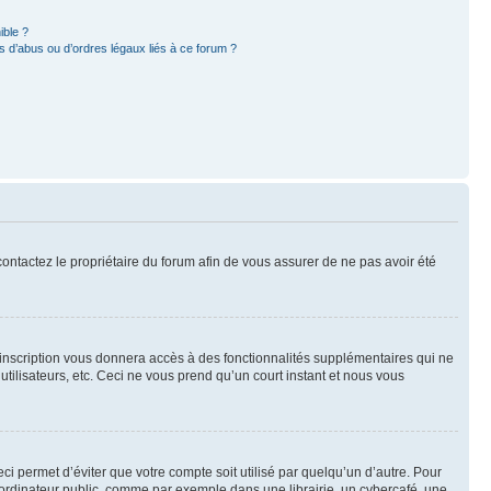
ible ?
 d’abus ou d’ordres légaux liés à ce forum ?
 contactez le propriétaire du forum afin de vous assurer de ne pas avoir été
l’inscription vous donnera accès à des fonctionnalités supplémentaires qui ne
utilisateurs, etc. Ceci ne vous prend qu’un court instant et nous vous
i permet d’éviter que votre compte soit utilisé par quelqu’un d’autre. Pour
ordinateur public, comme par exemple dans une librairie, un cybercafé, une