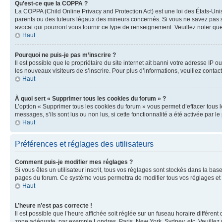
Qu’est-ce que la COPPA ?
La COPPA (Child Online Privacy and Protection Act) est une loi des États-Un
parents ou des tuteurs légaux des mineurs concernés. Si vous ne savez pas si
avocat qui pourront vous fournir ce type de renseignement. Veuillez noter que
Haut
Pourquoi ne puis-je pas m’inscrire ?
Il est possible que le propriétaire du site internet ait banni votre adresse IP 
les nouveaux visiteurs de s’inscrire. Pour plus d’informations, veuillez contac
Haut
À quoi sert « Supprimer tous les cookies du forum » ?
L’option « Supprimer tous les cookies du forum » vous permet d’effacer tous 
messages, s’ils sont lus ou non lus, si cette fonctionnalité a été activée pa
Haut
Préférences et réglages des utilisateurs
Comment puis-je modifier mes réglages ?
Si vous êtes un utilisateur inscrit, tous vos réglages sont stockés dans la ba
pages du forum. Ce système vous permettra de modifier tous vos réglages et 
Haut
L’heure n’est pas correcte !
Il est possible que l’heure affichée soit réglée sur un fuseau horaire différent
zone adéquate, par exemple Londres, Paris, New York, Sydney, etc. Veuillez not