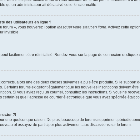
able qu’un administrateur ait désactivé cette fonctionnalité.
te des utilisateurs en ligne ?
u forum », vous trouverez l’option
Masquer votre statut en ligne
. Activez cette opti
r invisible.
peut facilement être réinitialisé. Rendez-vous sur la page de connexion et cliquez
nt corrects, alors une des deux choses suivantes a pu s’être produite. Si le suppor
es. Certains forums exigeront également que les nouvelles inscriptions doivent être
nscription. Si vous aviez reçu un courriel, consultez les instructions. Si vous ne r
êtes certain(e) que l’adresse de courrier électronique que vous avez spécifiée était 
nnecter ?!
pour une quelconque raison. De plus, beaucoup de forums suppriment périodiquement 
à nouveau et essayez de participer plus activement aux discussions sur le forum.