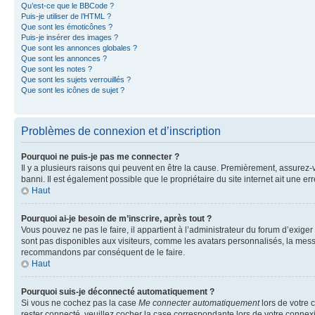
Qu’est-ce que le BBCode ?
Puis-je utiliser de l’HTML ?
Que sont les émoticônes ?
Puis-je insérer des images ?
Que sont les annonces globales ?
Que sont les annonces ?
Que sont les notes ?
Que sont les sujets verrouillés ?
Que sont les icônes de sujet ?
Problèmes de connexion et d’inscription
Pourquoi ne puis-je pas me connecter ?
Il y a plusieurs raisons qui peuvent en être la cause. Premièrement, assurez-vo
banni. Il est également possible que le propriétaire du site internet ait une err
Haut
Pourquoi ai-je besoin de m’inscrire, après tout ?
Vous pouvez ne pas le faire, il appartient à l’administrateur du forum d’exig
sont pas disponibles aux visiteurs, comme les avatars personnalisés, la messag
recommandons par conséquent de le faire.
Haut
Pourquoi suis-je déconnecté automatiquement ?
Si vous ne cochez pas la case
Me connecter automatiquement
lors de votre 
rester connecté, veuillez cocher la case correspondante lors de votre conne