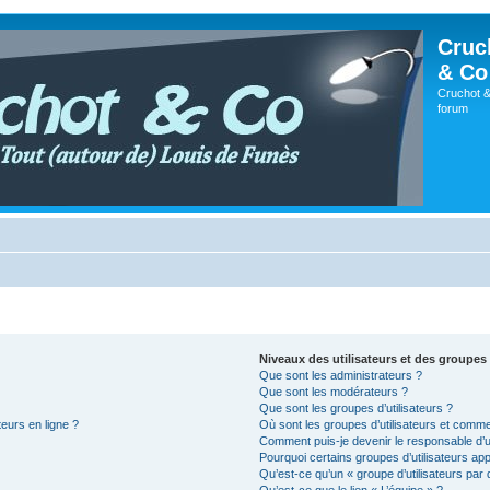
Cruc
& Co
Cruchot &
forum
Niveaux des utilisateurs et des groupes 
Que sont les administrateurs ?
Que sont les modérateurs ?
Que sont les groupes d’utilisateurs ?
teurs en ligne ?
Où sont les groupes d’utilisateurs et comme
Comment puis-je devenir le responsable d’un
Pourquoi certains groupes d’utilisateurs ap
Qu’est-ce qu’un « groupe d’utilisateurs par 