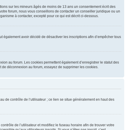
mations sur les mineurs âgés de moins de 13 ans un consentement écrit des
otre forum, nous vous conseillons de contacter un conseiller juridique ou un
ganisme à contacter, excepté pour ce qui est décrit ci-dessous.
 peut également avoir décidé de désactiver les inscriptions afin d’empêcher tous
exion au forum. Les cookies permettent également d’enregistrer le statut des
n et de déconnexion au forum, essayez de supprimer les cookies.
u de contrôle de l’utilisateur ; ce lien se situe généralement en haut des
contrôle de l’utilisateur et modifiez le fuseau horaire afin de trouver votre
sible qu’aux utilisateurs inscrits. Si vous n’êtes pas inscrit, c’est