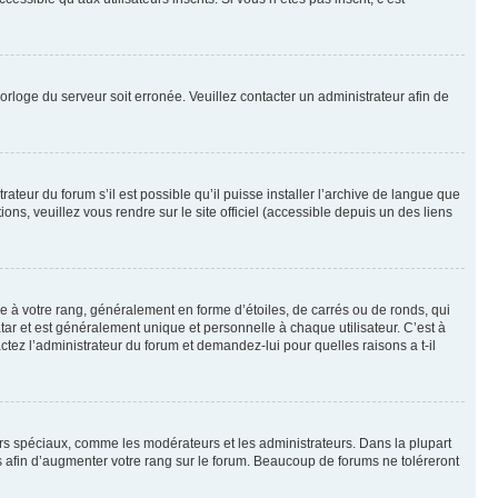
horloge du serveur soit erronée. Veuillez contacter un administrateur afin de
ateur du forum s’il est possible qu’il puisse installer l’archive de langue que
ns, veuillez vous rendre sur le site officiel (accessible depuis un des liens
e à votre rang, généralement en forme d’étoiles, de carrés ou de ronds, qui
tar et est généralement unique et personnelle à chaque utilisateur. C’est à
actez l’administrateur du forum et demandez-lui pour quelles raisons a t-il
eurs spéciaux, comme les modérateurs et les administrateurs. Dans la plupart
 afin d’augmenter votre rang sur le forum. Beaucoup de forums ne toléreront