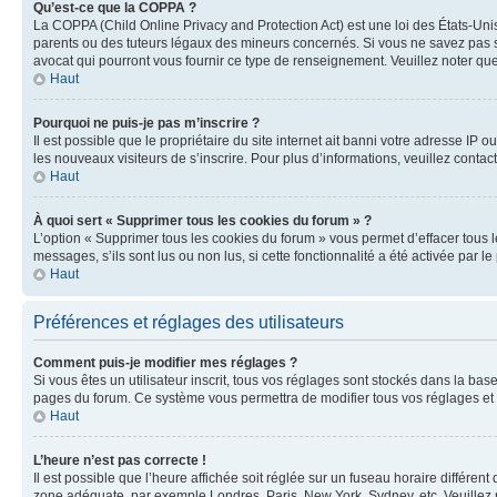
Qu’est-ce que la COPPA ?
La COPPA (Child Online Privacy and Protection Act) est une loi des États-Un
parents ou des tuteurs légaux des mineurs concernés. Si vous ne savez pas si
avocat qui pourront vous fournir ce type de renseignement. Veuillez noter que
Haut
Pourquoi ne puis-je pas m’inscrire ?
Il est possible que le propriétaire du site internet ait banni votre adresse IP 
les nouveaux visiteurs de s’inscrire. Pour plus d’informations, veuillez contac
Haut
À quoi sert « Supprimer tous les cookies du forum » ?
L’option « Supprimer tous les cookies du forum » vous permet d’effacer tous 
messages, s’ils sont lus ou non lus, si cette fonctionnalité a été activée pa
Haut
Préférences et réglages des utilisateurs
Comment puis-je modifier mes réglages ?
Si vous êtes un utilisateur inscrit, tous vos réglages sont stockés dans la ba
pages du forum. Ce système vous permettra de modifier tous vos réglages et 
Haut
L’heure n’est pas correcte !
Il est possible que l’heure affichée soit réglée sur un fuseau horaire différent
zone adéquate, par exemple Londres, Paris, New York, Sydney, etc. Veuillez not