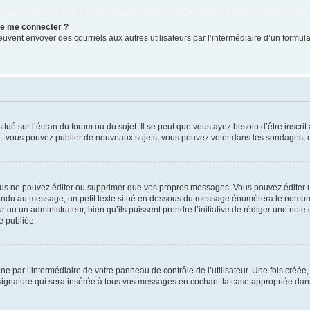
 de me connecter ?
its peuvent envoyer des courriels aux autres utilisateurs par l’intermédiaire d’un for
tué sur l’écran du forum ou du sujet. Il se peut que vous ayez besoin d’être inscri
e : vous pouvez publier de nouveaux sujets, vous pouvez voter dans les sondages, e
us ne pouvez éditer ou supprimer que vos propres messages. Vous pouvez éditer u
pondu au message, un petit texte situé en dessous du message énumèrera le nombre de
r ou un administrateur, bien qu’ils puissent prendre l’initiative de rédiger une note 
é publiée.
e par l’intermédiaire de votre panneau de contrôle de l’utilisateur. Une fois créé
ignature qui sera insérée à tous vos messages en cochant la case appropriée dans vo