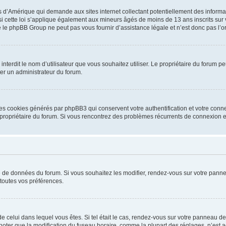
is d’Amérique qui demande aux sites internet collectant potentiellement des infor
 cette loi s’applique également aux mineurs âgés de moins de 13 ans inscrits sur v
 le phpBB Group ne peut pas vous fournir d’assistance légale et n’est donc pas l’or
ou interdit le nom d’utilisateur que vous souhaitez utiliser. Le propriétaire du forum
ter un administrateur du forum.
les cookies générés par phpBB3 qui conservent votre authentification et votre conn
r le propriétaire du forum. Si vous rencontrez des problèmes récurrents de connexio
se de données du forum. Si vous souhaitez les modifier, rendez-vous sur votre pannea
toutes vos préférences.
 de celui dans lequel vous êtes. Si tel était le cas, rendez-vous sur votre panneau de 
er que la modification du fuseau horaire, comme la plupart des réglages, n’est acces