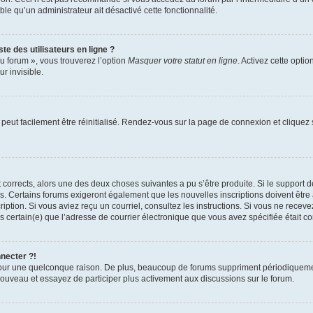
able qu’un administrateur ait désactivé cette fonctionnalité.
te des utilisateurs en ligne ?
u forum », vous trouverez l’option
Masquer votre statut en ligne
. Activez cette opti
r invisible.
peut facilement être réinitialisé. Rendez-vous sur la page de connexion et cliquez
nt corrects, alors une des deux choses suivantes a pu s’être produite. Si le suppor
es. Certains forums exigeront également que les nouvelles inscriptions doivent être
nscription. Si vous aviez reçu un courriel, consultez les instructions. Si vous ne r
êtes certain(e) que l’adresse de courrier électronique que vous avez spécifiée était 
nnecter ?!
pour une quelconque raison. De plus, beaucoup de forums suppriment périodiquement 
à nouveau et essayez de participer plus activement aux discussions sur le forum.