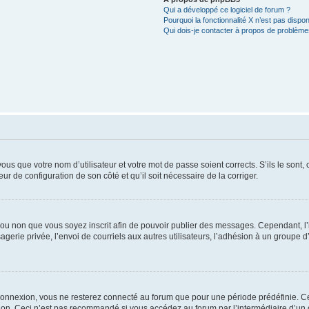
Qui a développé ce logiciel de forum ?
Pourquoi la fonctionnalité X n’est pas dispon
Qui dois-je contacter à propos de problèmes
us que votre nom d’utilisateur et votre mot de passe soient corrects. S’ils le sont,
eur de configuration de son côté et qu’il soit nécessaire de la corriger.
er ou non que vous soyez inscrit afin de pouvoir publier des messages. Cependant, 
erie privée, l’envoi de courriels aux autres utilisateurs, l’adhésion à un groupe d’
connexion, vous ne resterez connecté au forum que pour une période prédéfinie. Cec
xion. Ceci n’est pas recommandé si vous accédez au forum par l’intermédiaire d’un 