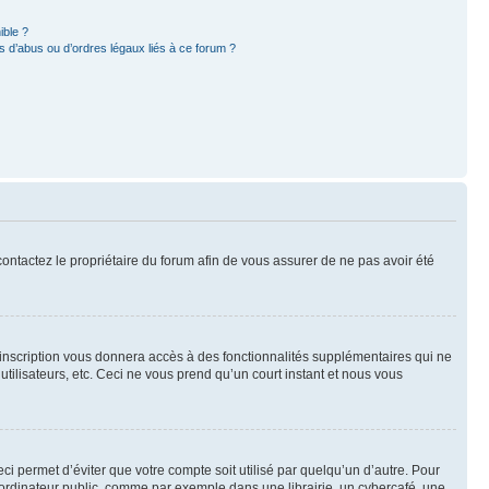
ible ?
 d’abus ou d’ordres légaux liés à ce forum ?
 contactez le propriétaire du forum afin de vous assurer de ne pas avoir été
l’inscription vous donnera accès à des fonctionnalités supplémentaires qui ne
utilisateurs, etc. Ceci ne vous prend qu’un court instant et nous vous
i permet d’éviter que votre compte soit utilisé par quelqu’un d’autre. Pour
ordinateur public, comme par exemple dans une librairie, un cybercafé, une