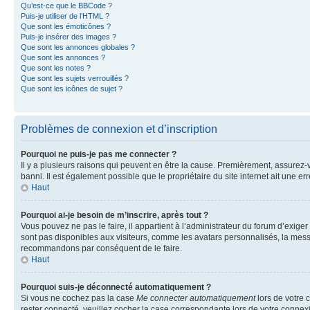
Qu’est-ce que le BBCode ?
Puis-je utiliser de l’HTML ?
Que sont les émoticônes ?
Puis-je insérer des images ?
Que sont les annonces globales ?
Que sont les annonces ?
Que sont les notes ?
Que sont les sujets verrouillés ?
Que sont les icônes de sujet ?
Problèmes de connexion et d’inscription
Pourquoi ne puis-je pas me connecter ?
Il y a plusieurs raisons qui peuvent en être la cause. Premièrement, assurez-vo
banni. Il est également possible que le propriétaire du site internet ait une err
Haut
Pourquoi ai-je besoin de m’inscrire, après tout ?
Vous pouvez ne pas le faire, il appartient à l’administrateur du forum d’exig
sont pas disponibles aux visiteurs, comme les avatars personnalisés, la messag
recommandons par conséquent de le faire.
Haut
Pourquoi suis-je déconnecté automatiquement ?
Si vous ne cochez pas la case
Me connecter automatiquement
lors de votre 
rester connecté, veuillez cocher la case correspondante lors de votre conne