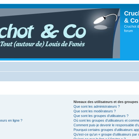
Cruc
& Co
Cruchot &
forum
Niveaux des utilisateurs et des groupes 
Que sont les administrateurs ?
Que sont les modérateurs ?
Que sont les groupes d’utilisateurs ?
teurs en ligne ?
Où sont les groupes d’utilisateurs et comme
Comment puis-je devenir le responsable d’un
Pourquoi certains groupes d’utilisateurs ap
Qu’est-ce qu’un « groupe d’utilisateurs par 