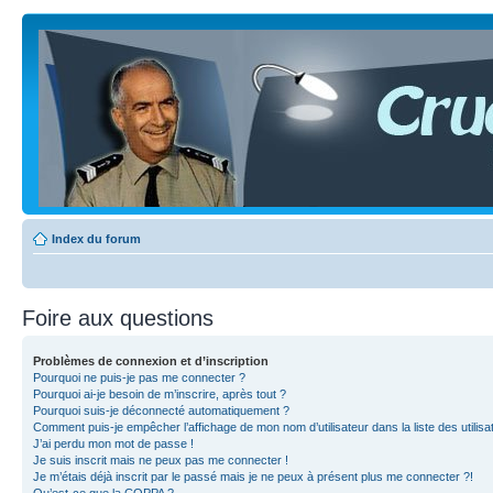
Index du forum
Foire aux questions
Problèmes de connexion et d’inscription
Pourquoi ne puis-je pas me connecter ?
Pourquoi ai-je besoin de m’inscrire, après tout ?
Pourquoi suis-je déconnecté automatiquement ?
Comment puis-je empêcher l’affichage de mon nom d’utilisateur dans la liste des utilisa
J’ai perdu mon mot de passe !
Je suis inscrit mais ne peux pas me connecter !
Je m’étais déjà inscrit par le passé mais je ne peux à présent plus me connecter ?!