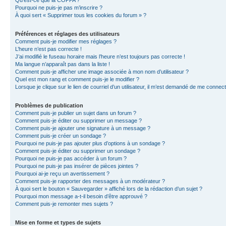
Qu’est-ce que la COPPA ?
Pourquoi ne puis-je pas m’inscrire ?
À quoi sert « Supprimer tous les cookies du forum » ?
Préférences et réglages des utilisateurs
Comment puis-je modifier mes réglages ?
L’heure n’est pas correcte !
J’ai modifié le fuseau horaire mais l’heure n’est toujours pas correcte !
Ma langue n’apparaît pas dans la liste !
Comment puis-je afficher une image associée à mon nom d’utilisateur ?
Quel est mon rang et comment puis-je le modifier ?
Lorsque je clique sur le lien de courriel d’un utilisateur, il m’est demandé de me connec
Problèmes de publication
Comment puis-je publier un sujet dans un forum ?
Comment puis-je éditer ou supprimer un message ?
Comment puis-je ajouter une signature à un message ?
Comment puis-je créer un sondage ?
Pourquoi ne puis-je pas ajouter plus d’options à un sondage ?
Comment puis-je éditer ou supprimer un sondage ?
Pourquoi ne puis-je pas accéder à un forum ?
Pourquoi ne puis-je pas insérer de pièces jointes ?
Pourquoi ai-je reçu un avertissement ?
Comment puis-je rapporter des messages à un modérateur ?
À quoi sert le bouton « Sauvegarder » affiché lors de la rédaction d’un sujet ?
Pourquoi mon message a-t-il besoin d’être approuvé ?
Comment puis-je remonter mes sujets ?
Mise en forme et types de sujets