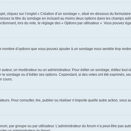
, cliquez sur l’onglet « Création d’un sondage », situé en-dessous du formulaire pri
sissez le titre du sondage en incluant au moins deux options dans les champs adé
ctionnant, lors du vote, le réglage des « Options par utilisateur ». Vous pouvez éga
i le nombre d’options que vous pouvez ajouter à un sondage vous semble trop restre
auteur, un modérateur ou un administrateur. Pour éditer un sondage, éditez tout s
er le sondage ou d’éditer ses options. Cependant, si des votes ont été exprimés, seu
n cours.
isateurs. Pour consulter, lire, publier ou réaliser n’importe quelle autre action, v
um, par groupe ou par utilisateur. L’administrateur du forum n’a peut-être pas auto
acter un administrateur du forum.