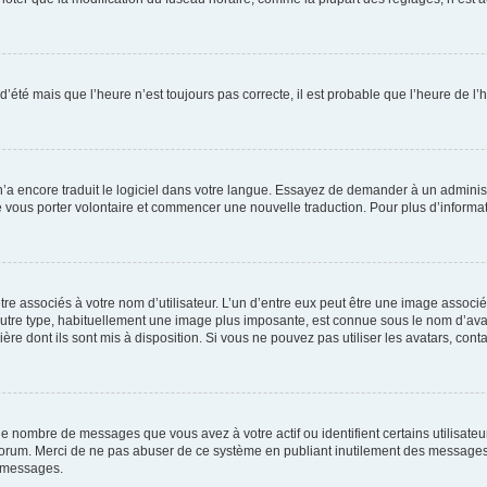
 d’été mais que l’heure n’est toujours pas correcte, il est probable que l’heure de l’
 n’a encore traduit le logiciel dans votre langue. Essayez de demander à un administr
e vous porter volontaire et commencer une nouvelle traduction. Pour plus d’informatio
re associés à votre nom d’utilisateur. L’un d’entre eux peut être une image associé
’autre type, habituellement une image plus imposante, est connue sous le nom d’ava
ère dont ils sont mis à disposition. Si vous ne pouvez pas utiliser les avatars, cont
le nombre de messages que vous avez à votre actif ou identifient certains utilisat
u forum. Merci de ne pas abuser de ce système en publiant inutilement des messages
e messages.