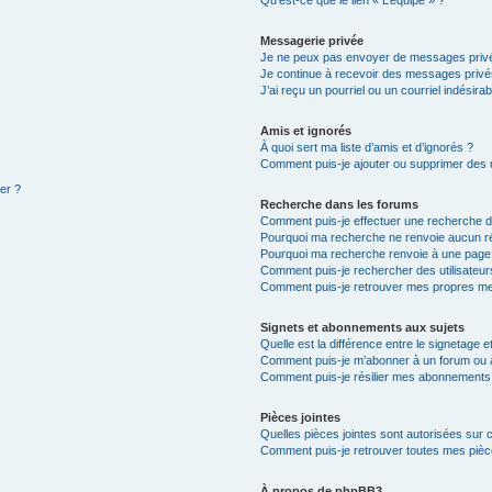
Qu’est-ce que le lien « L’équipe » ?
Messagerie privée
Je ne peux pas envoyer de messages privé
Je continue à recevoir des messages privés 
J’ai reçu un pourriel ou un courriel indésira
Amis et ignorés
À quoi sert ma liste d’amis et d’ignorés ?
Comment puis-je ajouter ou supprimer des ut
ter ?
Recherche dans les forums
Comment puis-je effectuer une recherche 
Pourquoi ma recherche ne renvoie aucun ré
Pourquoi ma recherche renvoie à une page
Comment puis-je rechercher des utilisateur
Comment puis-je retrouver mes propres me
Signets et abonnements aux sujets
Quelle est la différence entre le signetage 
Comment puis-je m’abonner à un forum ou à
Comment puis-je résilier mes abonnements
Pièces jointes
Quelles pièces jointes sont autorisées sur 
Comment puis-je retrouver toutes mes pièce
À propos de phpBB3