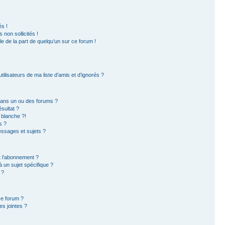
s !
non sollicités !
ble de la part de quelqu’un sur ce forum !
ilisateurs de ma liste d’amis et d’ignorés ?
dans un ou des forums ?
sultat ?
 blanche ?!
s ?
ssages et sujets ?
et l’abonnement ?
 un sujet spécifique ?
 ?
ce forum ?
s jointes ?