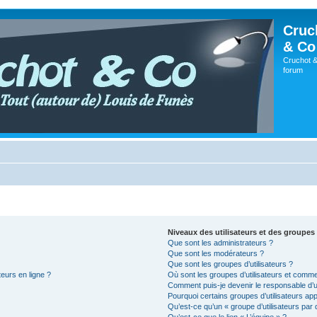
Cruc
& Co
Cruchot &
forum
Niveaux des utilisateurs et des groupes 
Que sont les administrateurs ?
Que sont les modérateurs ?
Que sont les groupes d’utilisateurs ?
teurs en ligne ?
Où sont les groupes d’utilisateurs et comme
Comment puis-je devenir le responsable d’un
Pourquoi certains groupes d’utilisateurs ap
Qu’est-ce qu’un « groupe d’utilisateurs par 