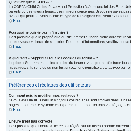
Qu’est-ce que la COPPA ?
La COPPA (Child Online Privacy and Protection Act) est une loi des États-Un
parents ou des tuteurs légaux des mineurs concernés. Si vous ne savez pas si
avocat qui pourront vous fournir ce type de renseignement. Veuillez noter que
Haut
Pourquoi ne puis-je pas m’inscrire ?
Il est possible que le propriétaire du site internet ait banni votre adresse IP 
les nouveaux visiteurs de s’inscrire. Pour plus d’informations, veuillez contac
Haut
À quoi sert « Supprimer tous les cookies du forum » ?
L’option « Supprimer tous les cookies du forum » vous permet d’effacer tous 
messages, s’ils sont lus ou non lus, si cette fonctionnalité a été activée pa
Haut
Préférences et réglages des utilisateurs
Comment puis-je modifier mes réglages ?
Si vous êtes un utilisateur inscrit, tous vos réglages sont stockés dans la ba
pages du forum. Ce système vous permettra de modifier tous vos réglages et 
Haut
L’heure n’est pas correcte !
Il est possible que l’heure affichée soit réglée sur un fuseau horaire différent
zone adéquate, par exemple Londres, Paris, New York, Sydney, etc. Veuillez not