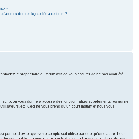
ible ?
 d’abus ou d’ordres légaux liés à ce forum ?
 contactez le propriétaire du forum afin de vous assurer de ne pas avoir été
l’inscription vous donnera accès à des fonctionnalités supplémentaires qui ne
utilisateurs, etc. Ceci ne vous prend qu’un court instant et nous vous
i permet d’éviter que votre compte soit utilisé par quelqu’un d’autre. Pour
ordinateur public, comme par exemple dans une librairie, un cybercafé, une