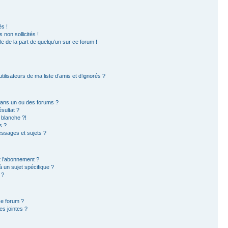
s !
non sollicités !
ble de la part de quelqu’un sur ce forum !
ilisateurs de ma liste d’amis et d’ignorés ?
dans un ou des forums ?
sultat ?
 blanche ?!
s ?
ssages et sujets ?
et l’abonnement ?
 un sujet spécifique ?
 ?
ce forum ?
s jointes ?