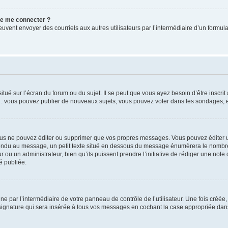
 de me connecter ?
its peuvent envoyer des courriels aux autres utilisateurs par l’intermédiaire d’un for
tué sur l’écran du forum ou du sujet. Il se peut que vous ayez besoin d’être inscri
e : vous pouvez publier de nouveaux sujets, vous pouvez voter dans les sondages, e
us ne pouvez éditer ou supprimer que vos propres messages. Vous pouvez éditer u
pondu au message, un petit texte situé en dessous du message énumèrera le nombre de
r ou un administrateur, bien qu’ils puissent prendre l’initiative de rédiger une note 
é publiée.
e par l’intermédiaire de votre panneau de contrôle de l’utilisateur. Une fois créé
ignature qui sera insérée à tous vos messages en cochant la case appropriée dans vo