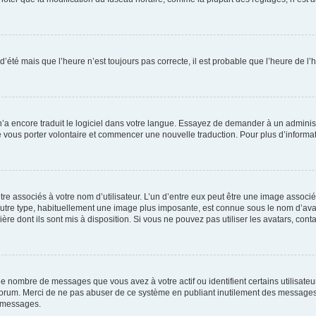
 d’été mais que l’heure n’est toujours pas correcte, il est probable que l’heure de l’
 n’a encore traduit le logiciel dans votre langue. Essayez de demander à un administr
e vous porter volontaire et commencer une nouvelle traduction. Pour plus d’informatio
re associés à votre nom d’utilisateur. L’un d’entre eux peut être une image associé
’autre type, habituellement une image plus imposante, est connue sous le nom d’ava
ère dont ils sont mis à disposition. Si vous ne pouvez pas utiliser les avatars, cont
le nombre de messages que vous avez à votre actif ou identifient certains utilisat
u forum. Merci de ne pas abuser de ce système en publiant inutilement des messages
e messages.