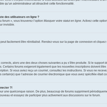
able qu’un administrateur ait désactivé cette fonctionnalité.
te des utilisateurs en ligne ?
u forum », vous trouverez l’option
Masquer votre statut en ligne
. Activez cette opti
r invisible.
peut facilement être réinitialisé. Rendez-vous sur la page de connexion et cliquez
nt corrects, alors une des deux choses suivantes a pu s’être produite. Si le suppor
es. Certains forums exigeront également que les nouvelles inscriptions doivent être
nscription. Si vous aviez reçu un courriel, consultez les instructions. Si vous ne r
êtes certain(e) que l’adresse de courrier électronique que vous avez spécifiée était 
nnecter ?!
pour une quelconque raison. De plus, beaucoup de forums suppriment périodiquement 
à nouveau et essayez de participer plus activement aux discussions sur le forum.