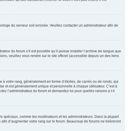
horloge du serveur soit erronée. Veuillez contacter un administrateur afin de
ateur du forum s’il est possible qu’il puisse installer l’archive de langue que
ns, veuillez vous rendre sur le site officiel (accessible depuis un des liens
e à votre rang, généralement en forme d’étoiles, de carrés ou de ronds, qui
tar et est généralement unique et personnelle à chaque utilisateur. C’est à
actez l’administrateur du forum et demandez-lui pour quelles raisons a t-il
eurs spéciaux, comme les modérateurs et les administrateurs. Dans la plupart
 afin d’augmenter votre rang sur le forum. Beaucoup de forums ne toléreront