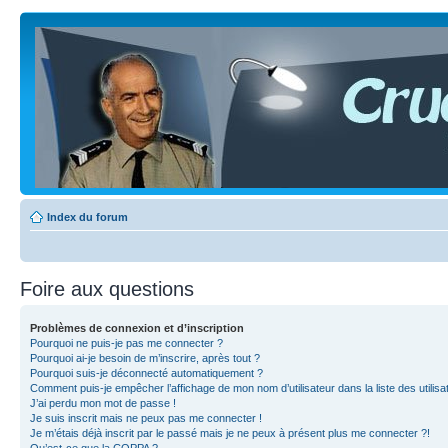
Index du forum
Foire aux questions
Problèmes de connexion et d’inscription
Pourquoi ne puis-je pas me connecter ?
Pourquoi ai-je besoin de m’inscrire, après tout ?
Pourquoi suis-je déconnecté automatiquement ?
Comment puis-je empêcher l’affichage de mon nom d’utilisateur dans la liste des utilisa
J’ai perdu mon mot de passe !
Je suis inscrit mais ne peux pas me connecter !
Je m’étais déjà inscrit par le passé mais je ne peux à présent plus me connecter ?!