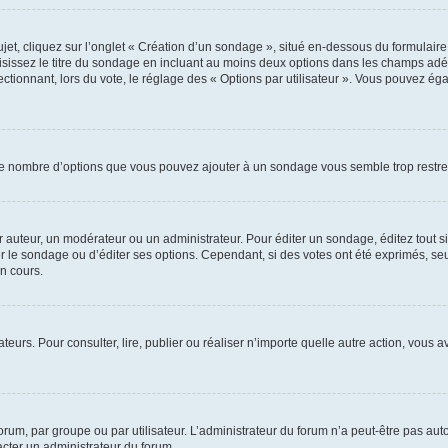
, cliquez sur l’onglet « Création d’un sondage », situé en-dessous du formulaire pri
sissez le titre du sondage en incluant au moins deux options dans les champs adé
ctionnant, lors du vote, le réglage des « Options par utilisateur ». Vous pouvez éga
i le nombre d’options que vous pouvez ajouter à un sondage vous semble trop restre
auteur, un modérateur ou un administrateur. Pour éditer un sondage, éditez tout s
er le sondage ou d’éditer ses options. Cependant, si des votes ont été exprimés, seu
n cours.
isateurs. Pour consulter, lire, publier ou réaliser n’importe quelle autre action, v
um, par groupe ou par utilisateur. L’administrateur du forum n’a peut-être pas auto
acter un administrateur du forum.