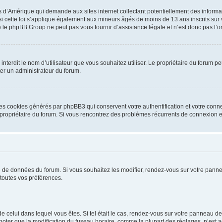
is d’Amérique qui demande aux sites internet collectant potentiellement des infor
 cette loi s’applique également aux mineurs âgés de moins de 13 ans inscrits sur v
 le phpBB Group ne peut pas vous fournir d’assistance légale et n’est donc pas l’or
ou interdit le nom d’utilisateur que vous souhaitez utiliser. Le propriétaire du forum
ter un administrateur du forum.
les cookies générés par phpBB3 qui conservent votre authentification et votre conn
r le propriétaire du forum. Si vous rencontrez des problèmes récurrents de connexio
se de données du forum. Si vous souhaitez les modifier, rendez-vous sur votre pannea
toutes vos préférences.
 de celui dans lequel vous êtes. Si tel était le cas, rendez-vous sur votre panneau de 
er que la modification du fuseau horaire, comme la plupart des réglages, n’est acces