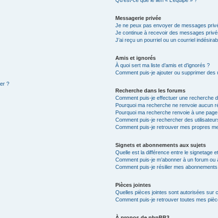
Qu’est-ce que le lien « L’équipe » ?
Messagerie privée
Je ne peux pas envoyer de messages privé
Je continue à recevoir des messages privés 
J’ai reçu un pourriel ou un courriel indésira
Amis et ignorés
À quoi sert ma liste d’amis et d’ignorés ?
Comment puis-je ajouter ou supprimer des ut
ter ?
Recherche dans les forums
Comment puis-je effectuer une recherche 
Pourquoi ma recherche ne renvoie aucun ré
Pourquoi ma recherche renvoie à une page
Comment puis-je rechercher des utilisateur
Comment puis-je retrouver mes propres me
Signets et abonnements aux sujets
Quelle est la différence entre le signetage 
Comment puis-je m’abonner à un forum ou à
Comment puis-je résilier mes abonnements
Pièces jointes
Quelles pièces jointes sont autorisées sur 
Comment puis-je retrouver toutes mes pièce
À propos de phpBB3