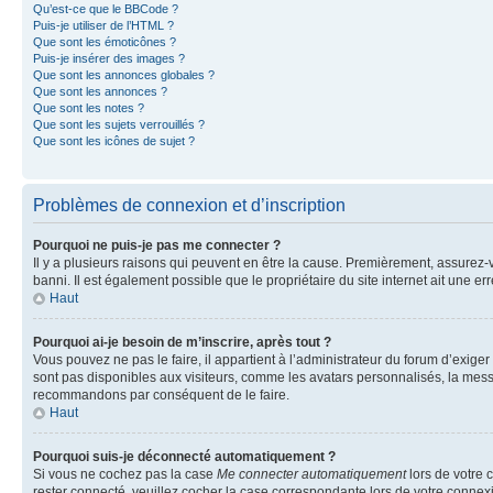
Qu’est-ce que le BBCode ?
Puis-je utiliser de l’HTML ?
Que sont les émoticônes ?
Puis-je insérer des images ?
Que sont les annonces globales ?
Que sont les annonces ?
Que sont les notes ?
Que sont les sujets verrouillés ?
Que sont les icônes de sujet ?
Problèmes de connexion et d’inscription
Pourquoi ne puis-je pas me connecter ?
Il y a plusieurs raisons qui peuvent en être la cause. Premièrement, assurez-vo
banni. Il est également possible que le propriétaire du site internet ait une err
Haut
Pourquoi ai-je besoin de m’inscrire, après tout ?
Vous pouvez ne pas le faire, il appartient à l’administrateur du forum d’exig
sont pas disponibles aux visiteurs, comme les avatars personnalisés, la messag
recommandons par conséquent de le faire.
Haut
Pourquoi suis-je déconnecté automatiquement ?
Si vous ne cochez pas la case
Me connecter automatiquement
lors de votre 
rester connecté, veuillez cocher la case correspondante lors de votre conne