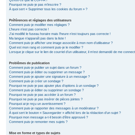
Qu’est-ce que la COPPA ?
Pourquoi ne puis-je pas m’inscrire ?
À quoi sert « Supprimer tous les cookies du forum » ?
Préférences et réglages des utilisateurs
Comment puis-je modifier mes réglages ?
L’heure n’est pas correcte !
J’ai modifié le fuseau horaire mais l’heure n’est toujours pas correcte !
Ma langue n’apparaît pas dans la liste !
Comment puis-je afficher une image associée à mon nom d’utilisateur ?
Quel est mon rang et comment puis-je le modifier ?
Lorsque je clique sur le lien de courriel d’un utilisateur, il m’est demandé de me connec
Problèmes de publication
Comment puis-je publier un sujet dans un forum ?
Comment puis-je éditer ou supprimer un message ?
Comment puis-je ajouter une signature à un message ?
Comment puis-je créer un sondage ?
Pourquoi ne puis-je pas ajouter plus d’options à un sondage ?
Comment puis-je éditer ou supprimer un sondage ?
Pourquoi ne puis-je pas accéder à un forum ?
Pourquoi ne puis-je pas insérer de pièces jointes ?
Pourquoi ai-je reçu un avertissement ?
Comment puis-je rapporter des messages à un modérateur ?
À quoi sert le bouton « Sauvegarder » affiché lors de la rédaction d’un sujet ?
Pourquoi mon message a-t-il besoin d’être approuvé ?
Comment puis-je remonter mes sujets ?
Mise en forme et types de sujets