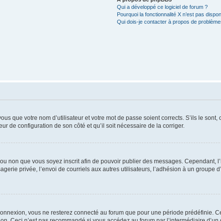
Qui a développé ce logiciel de forum ?
Pourquoi la fonctionnalité X n’est pas dispon
Qui dois-je contacter à propos de problèmes
us que votre nom d’utilisateur et votre mot de passe soient corrects. S’ils le sont,
eur de configuration de son côté et qu’il soit nécessaire de la corriger.
er ou non que vous soyez inscrit afin de pouvoir publier des messages. Cependant, 
erie privée, l’envoi de courriels aux autres utilisateurs, l’adhésion à un groupe d’
connexion, vous ne resterez connecté au forum que pour une période prédéfinie. Cec
xion. Ceci n’est pas recommandé si vous accédez au forum par l’intermédiaire d’un 