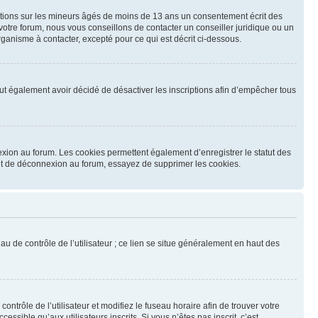
mations sur les mineurs âgés de moins de 13 ans un consentement écrit des
otre forum, nous vous conseillons de contacter un conseiller juridique ou un
ganisme à contacter, excepté pour ce qui est décrit ci-dessous.
 peut également avoir décidé de désactiver les inscriptions afin d’empêcher tous
exion au forum. Les cookies permettent également d’enregistrer le statut des
n et de déconnexion au forum, essayez de supprimer les cookies.
u de contrôle de l’utilisateur ; ce lien se situe généralement en haut des
contrôle de l’utilisateur et modifiez le fuseau horaire afin de trouver votre
sible qu’aux utilisateurs inscrits. Si vous n’êtes pas inscrit, c’est