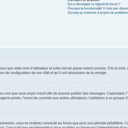
Qui a développé ce logiciel de forum ?
Pourquoi la fonctionnalité X n’est pas dispon
Qui dois-je contacter à propos de problèmes
us que votre nom d’utilisateur et votre mot de passe soient corrects. S’ils le sont,
eur de configuration de son côté et qu’il soit nécessaire de la corriger.
er ou non que vous soyez inscrit afin de pouvoir publier des messages. Cependant, 
erie privée, l’envoi de courriels aux autres utilisateurs, l’adhésion à un groupe d’
connexion, vous ne resterez connecté au forum que pour une période prédéfinie. Cec
xion. Ceci n’est pas recommandé si vous accédez au forum par l’intermédiaire d’un 