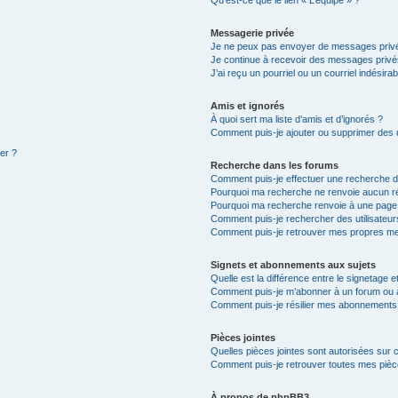
Qu’est-ce que le lien « L’équipe » ?
Messagerie privée
Je ne peux pas envoyer de messages privé
Je continue à recevoir des messages privés 
J’ai reçu un pourriel ou un courriel indésira
Amis et ignorés
À quoi sert ma liste d’amis et d’ignorés ?
Comment puis-je ajouter ou supprimer des ut
ter ?
Recherche dans les forums
Comment puis-je effectuer une recherche 
Pourquoi ma recherche ne renvoie aucun ré
Pourquoi ma recherche renvoie à une page
Comment puis-je rechercher des utilisateur
Comment puis-je retrouver mes propres me
Signets et abonnements aux sujets
Quelle est la différence entre le signetage 
Comment puis-je m’abonner à un forum ou à
Comment puis-je résilier mes abonnements
Pièces jointes
Quelles pièces jointes sont autorisées sur 
Comment puis-je retrouver toutes mes pièce
À propos de phpBB3