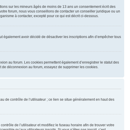
mations sur les mineurs âgés de moins de 13 ans un consentement écrit des
otre forum, nous vous conseillons de contacter un conseiller juridique ou un
ganisme à contacter, excepté pour ce qui est décrit ci-dessous.
 peut également avoir décidé de désactiver les inscriptions afin d’empêcher tous
exion au forum. Les cookies permettent également d’enregistrer le statut des
n et de déconnexion au forum, essayez de supprimer les cookies.
u de contrôle de l’utilisateur ; ce lien se situe généralement en haut des
contrôle de l’utilisateur et modifiez le fuseau horaire afin de trouver votre
sible qu’aux utilisateurs inscrits. Si vous n’êtes pas inscrit, c’est