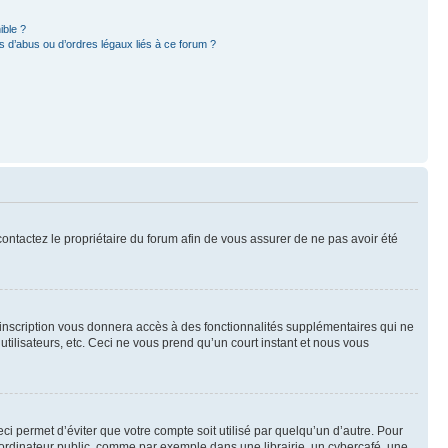
ible ?
 d’abus ou d’ordres légaux liés à ce forum ?
 contactez le propriétaire du forum afin de vous assurer de ne pas avoir été
l’inscription vous donnera accès à des fonctionnalités supplémentaires qui ne
utilisateurs, etc. Ceci ne vous prend qu’un court instant et nous vous
i permet d’éviter que votre compte soit utilisé par quelqu’un d’autre. Pour
ordinateur public, comme par exemple dans une librairie, un cybercafé, une