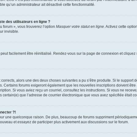
able qu’un administrateur ait désactivé cette fonctionnalité.
te des utilisateurs en ligne ?
u forum », vous trouverez l’option
Masquer votre statut en ligne
. Activez cette opti
r invisible.
peut facilement être réinitialisé. Rendez-vous sur la page de connexion et cliquez
nt corrects, alors une des deux choses suivantes a pu s’être produite. Si le suppor
es. Certains forums exigeront également que les nouvelles inscriptions doivent être
nscription. Si vous aviez reçu un courriel, consultez les instructions. Si vous ne r
êtes certain(e) que l’adresse de courrier électronique que vous avez spécifiée était 
nnecter ?!
pour une quelconque raison. De plus, beaucoup de forums suppriment périodiquement 
à nouveau et essayez de participer plus activement aux discussions sur le forum.