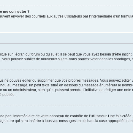
 de me connecter ?
its peuvent envoyer des courriels aux autres utilisateurs par l’intermédiaire d’un for
tué sur l’écran du forum ou du sujet. Il se peut que vous ayez besoin d’être inscri
e : vous pouvez publier de nouveaux sujets, vous pouvez voter dans les sondages, e
us ne pouvez éditer ou supprimer que vos propres messages. Vous pouvez éditer u
pondu au message, un petit texte situé en dessous du message énumèrera le nombre de
r ou un administrateur, bien qu’ils puissent prendre l’initiative de rédiger une note 
é publiée.
e par l’intermédiaire de votre panneau de contrôle de l’utilisateur. Une fois créé
ignature qui sera insérée à tous vos messages en cochant la case appropriée dans vo