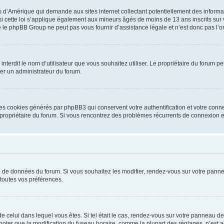
is d’Amérique qui demande aux sites internet collectant potentiellement des infor
 cette loi s’applique également aux mineurs âgés de moins de 13 ans inscrits sur v
 le phpBB Group ne peut pas vous fournir d’assistance légale et n’est donc pas l’or
ou interdit le nom d’utilisateur que vous souhaitez utiliser. Le propriétaire du forum
ter un administrateur du forum.
les cookies générés par phpBB3 qui conservent votre authentification et votre conn
r le propriétaire du forum. Si vous rencontrez des problèmes récurrents de connexio
se de données du forum. Si vous souhaitez les modifier, rendez-vous sur votre pannea
toutes vos préférences.
 de celui dans lequel vous êtes. Si tel était le cas, rendez-vous sur votre panneau de 
er que la modification du fuseau horaire, comme la plupart des réglages, n’est acces