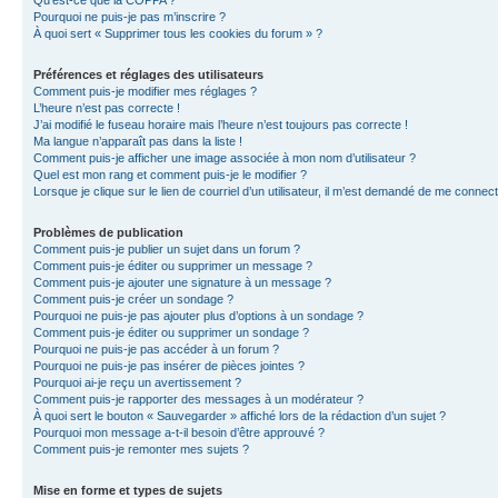
Qu’est-ce que la COPPA ?
Pourquoi ne puis-je pas m’inscrire ?
À quoi sert « Supprimer tous les cookies du forum » ?
Préférences et réglages des utilisateurs
Comment puis-je modifier mes réglages ?
L’heure n’est pas correcte !
J’ai modifié le fuseau horaire mais l’heure n’est toujours pas correcte !
Ma langue n’apparaît pas dans la liste !
Comment puis-je afficher une image associée à mon nom d’utilisateur ?
Quel est mon rang et comment puis-je le modifier ?
Lorsque je clique sur le lien de courriel d’un utilisateur, il m’est demandé de me connec
Problèmes de publication
Comment puis-je publier un sujet dans un forum ?
Comment puis-je éditer ou supprimer un message ?
Comment puis-je ajouter une signature à un message ?
Comment puis-je créer un sondage ?
Pourquoi ne puis-je pas ajouter plus d’options à un sondage ?
Comment puis-je éditer ou supprimer un sondage ?
Pourquoi ne puis-je pas accéder à un forum ?
Pourquoi ne puis-je pas insérer de pièces jointes ?
Pourquoi ai-je reçu un avertissement ?
Comment puis-je rapporter des messages à un modérateur ?
À quoi sert le bouton « Sauvegarder » affiché lors de la rédaction d’un sujet ?
Pourquoi mon message a-t-il besoin d’être approuvé ?
Comment puis-je remonter mes sujets ?
Mise en forme et types de sujets