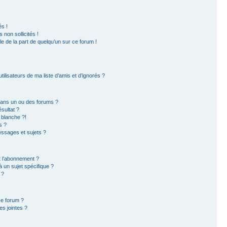
s !
non sollicités !
ble de la part de quelqu’un sur ce forum !
ilisateurs de ma liste d’amis et d’ignorés ?
dans un ou des forums ?
sultat ?
 blanche ?!
s ?
ssages et sujets ?
et l’abonnement ?
 un sujet spécifique ?
 ?
ce forum ?
s jointes ?