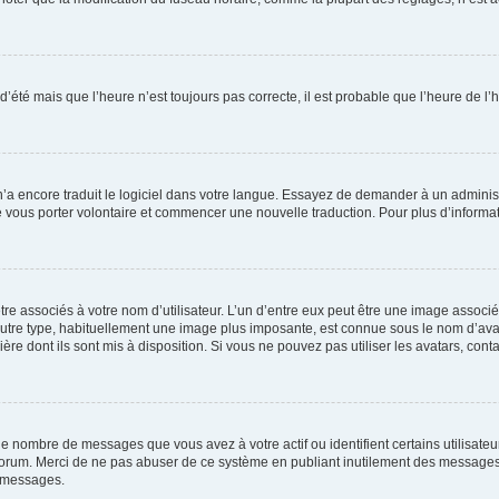
 d’été mais que l’heure n’est toujours pas correcte, il est probable que l’heure de l’
 n’a encore traduit le logiciel dans votre langue. Essayez de demander à un administr
e vous porter volontaire et commencer une nouvelle traduction. Pour plus d’informatio
re associés à votre nom d’utilisateur. L’un d’entre eux peut être une image associé
’autre type, habituellement une image plus imposante, est connue sous le nom d’ava
ère dont ils sont mis à disposition. Si vous ne pouvez pas utiliser les avatars, cont
le nombre de messages que vous avez à votre actif ou identifient certains utilisat
u forum. Merci de ne pas abuser de ce système en publiant inutilement des messages
e messages.