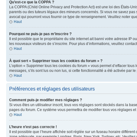
Qu’est-ce que la COPPA ?
La COPPA (Child Online Privacy and Protection Act) est une loi des États-Un
parents ou des tuteurs légaux des mineurs concernés. Si vous ne savez pas si
avocat qui pourront vous fournir ce type de renseignement. Veuillez noter que
Haut
Pourquoi ne puis-je pas m’inscrire ?
Il est possible que le propriétaire du site internet ait banni votre adresse IP 
les nouveaux visiteurs de s’inscrire. Pour plus d’informations, veuillez contac
Haut
À quoi sert « Supprimer tous les cookies du forum » ?
L’option « Supprimer tous les cookies du forum » vous permet d’effacer tous 
messages, s’ils sont lus ou non lus, si cette fonctionnalité a été activée pa
Haut
Préférences et réglages des utilisateurs
Comment puis-je modifier mes réglages ?
Si vous êtes un utilisateur inscrit, tous vos réglages sont stockés dans la ba
pages du forum. Ce système vous permettra de modifier tous vos réglages et 
Haut
L’heure n’est pas correcte !
Il est possible que l’heure affichée soit réglée sur un fuseau horaire différent
zone adéquate, par exemple Londres, Paris, New York, Sydney, etc. Veuillez not