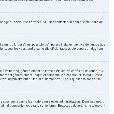
horloge du serveur soit erronée. Veuillez contacter un administrateur afin de
ateur du forum s’il est possible qu’il puisse installer l’archive de langue que
ns, veuillez vous rendre sur le site officiel (accessible depuis un des liens
e à votre rang, généralement en forme d’étoiles, de carrés ou de ronds, qui
tar et est généralement unique et personnelle à chaque utilisateur. C’est à
actez l’administrateur du forum et demandez-lui pour quelles raisons a t-il
eurs spéciaux, comme les modérateurs et les administrateurs. Dans la plupart
 afin d’augmenter votre rang sur le forum. Beaucoup de forums ne toléreront