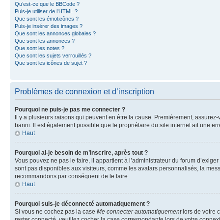
Qu’est-ce que le BBCode ?
Puis-je utiliser de l’HTML ?
Que sont les émoticônes ?
Puis-je insérer des images ?
Que sont les annonces globales ?
Que sont les annonces ?
Que sont les notes ?
Que sont les sujets verrouillés ?
Que sont les icônes de sujet ?
Problèmes de connexion et d’inscription
Pourquoi ne puis-je pas me connecter ?
Il y a plusieurs raisons qui peuvent en être la cause. Premièrement, assurez-vo
banni. Il est également possible que le propriétaire du site internet ait une err
Haut
Pourquoi ai-je besoin de m’inscrire, après tout ?
Vous pouvez ne pas le faire, il appartient à l’administrateur du forum d’exig
sont pas disponibles aux visiteurs, comme les avatars personnalisés, la messag
recommandons par conséquent de le faire.
Haut
Pourquoi suis-je déconnecté automatiquement ?
Si vous ne cochez pas la case
Me connecter automatiquement
lors de votre 
rester connecté, veuillez cocher la case correspondante lors de votre conne