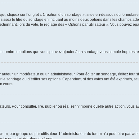
, cliquez sur l’onglet « Création d’un sondage », situé en-dessous du formulaire pri
sissez le titre du sondage en incluant au moins deux options dans les champs adé
ctionnant, lors du vote, le réglage des « Options par utilisateur ». Vous pouvez éga
i le nombre d’options que vous pouvez ajouter à un sondage vous semble trop restre
auteur, un modérateur ou un administrateur. Pour éditer un sondage, éditez tout s
er le sondage ou d’éditer ses options. Cependant, si des votes ont été exprimés, seu
n cours.
isateurs. Pour consulter, lire, publier ou réaliser n’importe quelle autre action, v
um, par groupe ou par utilisateur. L’administrateur du forum n’a peut-être pas auto
acter un administrateur du forum.