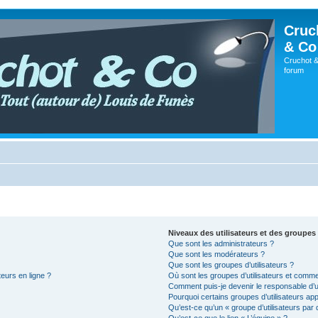
Cruc
& Co
Cruchot &
forum
Niveaux des utilisateurs et des groupes 
Que sont les administrateurs ?
Que sont les modérateurs ?
Que sont les groupes d’utilisateurs ?
teurs en ligne ?
Où sont les groupes d’utilisateurs et comme
Comment puis-je devenir le responsable d’un
Pourquoi certains groupes d’utilisateurs ap
Qu’est-ce qu’un « groupe d’utilisateurs par 