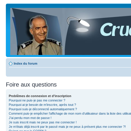
Index du forum
Foire aux questions
Problèmes de connexion et d’inscription
Pourquoi ne puis-je pas me connecter ?
Pourquoi ai-je besoin de m’inscrire, après tout ?
Pourquoi suis-je déconnecté automatiquement ?
Comment puis-je empêcher l’affichage de mon nom d’utilisateur dans la liste des utilisa
J’ai perdu mon mot de passe !
Je suis inscrit mais ne peux pas me connecter !
Je m’étais déjà inscrit par le passé mais je ne peux à présent plus me connecter ?!